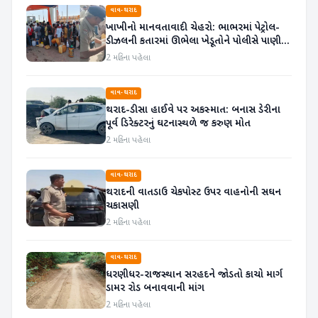
વાવ-થરાદ
ખાખીનો માનવતાવાદી ચેહરો: ભાભરમાં પેટ્રોલ-
ડીઝલની કતારમાં ઊભેલા ખેડૂતોને પોલીસે પાણી
વહેંચ્યું
2 મહિના પહેલા
વાવ-થરાદ
થરાદ-ડીસા હાઈવે પર અકસ્માત: બનાસ ડેરીના
પૂર્વ ડિરેક્ટરનું ઘટનાસ્થળે જ કરુણ મોત
2 મહિના પહેલા
વાવ-થરાદ
થરાદની વાતડાઉ ચેકપોસ્ટ ઉપર વાહનોની સઘન
ચકાસણી
2 મહિના પહેલા
વાવ-થરાદ
ધરણીધર-રાજસ્થાન સરહદને જોડતો કાચો માર્ગ
ડામર રોડ બનાવવાની માંગ
2 મહિના પહેલા