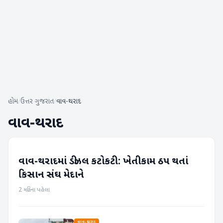
હોમ
/
ઉત્તર ગુજરાત
/
વાવ-થરાદ
વાવ-થરાદ
વાવ-થરાદમાં ડીઝલ કટોકટી: ખેતીકામ ઠપ થતાં
વાવ-થરાદ
કિસાન સંઘ મેદાને
2 મહિના પહેલા
વાવ-થરાદ