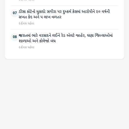
ડીસા કોર્ટનો ચુકાદો: સગીરા પર દુષ્કર્મ કેસમાં આરોપીને ૨૦ વર્ષની
07
સખત કેદ અને ૫ લાખ વળતર
6 દિવસ પહેલા
ગુજરાતમાં ભારે વરસાદને લઈને રેડ એલર્ટ જાહેર, ઘણા જિલ્લાઓમાં
08
શાળાઓ અને કોલેજો બંધ
6 દિવસ પહેલા