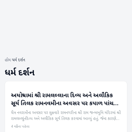
હોમ
/
ધર્મ દર્શન
ધર્મ દર્શન
અયોધ્યામાં શ્રી રામલલ્લાના દિવ્ય અને અલૌકિક
ધર્મ દર્શન
સૂર્ય તિલક રામનવમીના અવસર પર કપાળ પાંચ
મિનિટ સુધી ચમકતું હતું.
ચૈત્ર નવરાત્રીના અવસર પર શુક્રવારે રામનગરીના શ્રી રામ જન્મભૂમિ મંદિરમાં શ્રી
રામલલ્લાનું દિવ્ય અને અલૌકિક સૂર્ય તિલક કરવામાં આવ્યું હતું. જેના કારણે
ભગવાન રામની જન્મજયંતિમાં અયોધ્યા શહેર ભ...
4 મહિના પહેલા