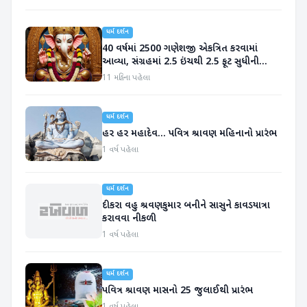
ધર્મ દર્શન
40 વર્ષમાં 2500 ગણેશજી એકત્રિત કરવામાં
આવ્યા, સંગ્રહમાં 2.5 ઇંચથી 2.5 ફૂટ સુધીની
મૂર્તિઓનો સમાવેશ
11 મહિના પહેલા
ધર્મ દર્શન
હર હર મહાદેવ... પવિત્ર શ્રાવણ મહિનાનો પ્રારંભ
1 વર્ષ પહેલા
ધર્મ દર્શન
દીકરા વહુ શ્રવણકુમાર બનીને સાસુને કાવડયાત્રા
કરાવવા નીકળી
1 વર્ષ પહેલા
ધર્મ દર્શન
પવિત્ર શ્રાવણ માસનો 25 જુલાઈથી પ્રારંભ