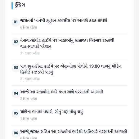
ટ્રેન્ડિંગ
ગુજરાતમાં ખાનગી ટ્યુશન ક્લાસીસ પર આવશે કડક કાયદો
01
6 દિવસ પહેલા
નેનાવા-સાંચોર હાઈવે પર ખાડાઓનું સામ્રાજ્ય બિસ્માર રસ્તાથી
02
વાહનચાલકો પરેશાન
21 કલાક પહેલા
પાલનપુર-ડીસા હાઇવે પર એસઓજી પોલીસે 19.80 લાખનું મોર્ફિન
03
હિરોઈન ઝડપી પાડ્યું
21 કલાક પહેલા
આજે આ રાજ્યોમાં ભારે પવન સાથે વરસાદની આગાહી
04
2 દિવસ પહેલા
ચાંદીના ભાવમાં વધારો, સોનું પણ મોંઘુ થયું
05
1 દિવસ પહેલા
આજે ગુજરાત સહિત આ રાજ્યોમાં ભારેથી અતિભારે વરસાદની આગાહી
06
6 દિવસ પહેલા