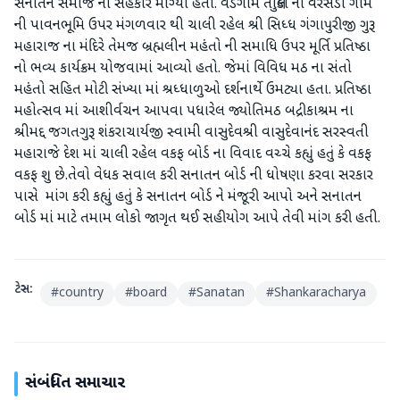
સનાતન સમાજ નો સહકાર માંગ્યો હતો. વડગામ તાલુકા ના વરસડા ગામ
ની પાવનભૂમિ ઉપર મંગળવાર થી ચાલી રહેલ શ્રી સિધ્ધ ગંગાપુરીજી ગુરૂ
મહારાજ ના મંદિરે તેમજ બ્રહ્મલીન મહંતો ની સમાધિ ઉપર મૂર્તિ પ્રતિષ્ઠા
નો ભવ્ય કાર્યક્રમ યોજવામાં આવ્યો હતો. જેમાં વિવિધ મઠ ના સંતો
મહંતો સહિત મોટી સંખ્યા માં શ્રધ્ધાળુઓ દર્શનાર્થે ઉમટ્યા હતા. પ્રતિષ્ઠા
મહોત્સવ માં આશીર્વચન આપવા પધારેલ જ્યોતિમઠ બદ્રીકાશ્રમ ના
શ્રીમદ્દ જગતગુરૂ શંકરાચાર્યજી સ્વામી વાસુદેવશ્રી વાસુદેવાનંદ સરસ્વતી
મહારાજે દેશ માં ચાલી રહેલ વકફ બોર્ડ ના વિવાદ વચ્ચે કહ્યું હતું કે વકફ
વકફ શુ છે.તેવો વેધક સવાલ કરી સનાતન બોર્ડ ની ધોષણા કરવા સરકાર
પાસે માંગ કરી કહ્યું હતું કે સનાતન બોર્ડ ને મંજૂરી આપો અને સનાતન
બોર્ડ માં માટે તમામ લોકો જાગૃત થઈ સહીયોગ આપે તેવી માંગ કરી હતી.
ટેગ્સ:
#
country
#
board
#
Sanatan
#
Shankaracharya
સંબંધિત સમાચાર