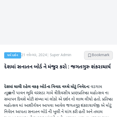
21 નવેમ્બર, 2024
|
Super Admin
Bookmark
ધર્મ દર્શન
દેશમાં સનાતન બોર્ડ ને મંજુર કરો : જગતગુરુ શંકરાચાર્ય
દેશમાં ચાલી રહેલ વકફ બોર્ડના વિવાદ વચ્ચે મોટું નિવેદન:
વડગામ
તાલુકાની પાવન ભૂમિ વરસડા ગામે ત્રીદિવસીય પ્રાણપ્રતિષ્ઠા મહોત્સવ ના
સમાપન દિવસે મોટી સંખ્યા માં લોકો એ દર્શન નો લાભ લીધો હતો. પ્રતિષ્ઠા
મહોત્સવ માં આશીર્વચન આપવા આવેલ જગતગુરૂ શંકરાચાર્યજી એ મોટું
નિવેદન આપતા સનાતન બોર્ડ ની ખુલી ને માંગ કરી હતી અને તમામ