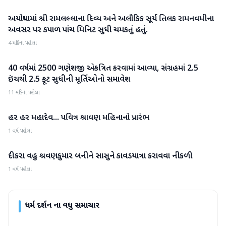
અયોધ્યામાં શ્રી રામલલ્લાના દિવ્ય અને અલૌકિક સૂર્ય તિલક રામનવમીના
ધર્મ દર્શન
અવસર પર કપાળ પાંચ મિનિટ સુધી ચમકતું હતું.
4 મહિના પહેલા
40 વર્ષમાં 2500 ગણેશજી એકત્રિત કરવામાં આવ્યા, સંગ્રહમાં 2.5
ધર્મ દર્શન
ઇંચથી 2.5 ફૂટ સુધીની મૂર્તિઓનો સમાવેશ
11 મહિના પહેલા
હર હર મહાદેવ... પવિત્ર શ્રાવણ મહિનાનો પ્રારંભ
ધર્મ દર્શન
1 વર્ષ પહેલા
દીકરા વહુ શ્રવણકુમાર બનીને સાસુને કાવડયાત્રા કરાવવા નીકળી
ધર્મ દર્શન
1 વર્ષ પહેલા
ધર્મ દર્શન
ના વધુ સમાચાર