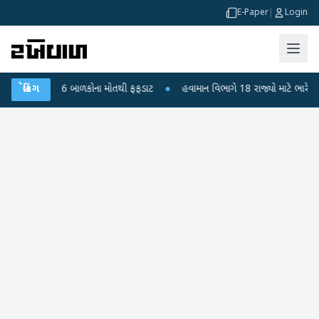
E-Paper
|
Login
દીપુરા? 6 બાળકોના મોતથી ફફડાટ
બ્રેકિંગ
●
હવામાન વિભાગે 18 રાજ્યો માટે ભારે વરસાદની ચ