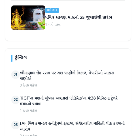
ધર્મ દર્શન
પવિત્ર શ્રાવણ માસનો 25 જુલાઈથી પ્રારંભ
1 વર્ષ પહેલા
ટ્રેન્ડિંગ
ખીમાણામાં જાહેર રસ્તા પર ગંદા પાણીનો નિકાલ, વેપારીઓ આકરા
01
પાણીએ
3 દિવસ પહેલા
‘KGF’ના યશનો ખૂંખાર અવતાર! ‘ટોક્સિક’ના 4:38 મિનિટના ટ્રેલરે
02
મચાવ્યો ધમાલ
1 દિવસ પહેલા
IAF વિંગ કમાન્ડર હનીટ્રેપમાં ફસાયા, સંવેદનશીલ માહિતી લીક કરવાનો
03
આરોપ