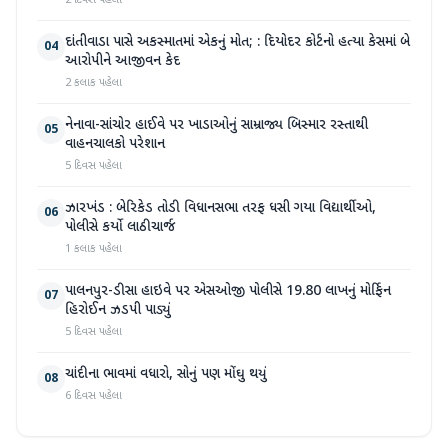
2 દિવસ પહેલા
દાંતીવાડા પાસે અકસ્માતમાં એકનું મોત; : દિયોદર કોર્ટનો હત્યા કેસમાં બે
04
આરોપીને આજીવન કેદ
2 કલાક પહેલા
નેનાવા-સાંચોર હાઈવે પર ખાડાઓનું સામ્રાજ્ય બિસ્માર રસ્તાથી
05
વાહનચાલકો પરેશાન
5 દિવસ પહેલા
ઝારખંડ : બેરિકેડ તોડી વિધાનસભા તરફ ધસી ગયા વિદ્યાર્થીઓ,
06
પોલીસે કર્યો લાઠીચાર્જ
1 કલાક પહેલા
પાલનપુર-ડીસા હાઇવે પર એસઓજી પોલીસે 19.80 લાખનું મોર્ફિન
07
હિરોઈન ઝડપી પાડ્યું
5 દિવસ પહેલા
ચાંદીના ભાવમાં વધારો, સોનું પણ મોંઘુ થયું
08
6 દિવસ પહેલા