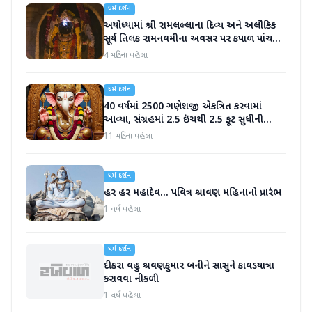
ધર્મ દર્શન
અયોધ્યામાં શ્રી રામલલ્લાના દિવ્ય અને અલૌકિક
સૂર્ય તિલક રામનવમીના અવસર પર કપાળ પાંચ
મિનિટ સુધી ચમકતું હતું.
4 મહિના પહેલા
ધર્મ દર્શન
40 વર્ષમાં 2500 ગણેશજી એકત્રિત કરવામાં
આવ્યા, સંગ્રહમાં 2.5 ઇંચથી 2.5 ફૂટ સુધીની
મૂર્તિઓનો સમાવેશ
11 મહિના પહેલા
ધર્મ દર્શન
હર હર મહાદેવ... પવિત્ર શ્રાવણ મહિનાનો પ્રારંભ
1 વર્ષ પહેલા
ધર્મ દર્શન
દીકરા વહુ શ્રવણકુમાર બનીને સાસુને કાવડયાત્રા
કરાવવા નીકળી
1 વર્ષ પહેલા