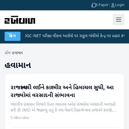
E-Paper
|
Login
●
UGC-NET પરીક્ષા લીકના આરોપો પર રાહુલ ગાંધીએ કેન્દ્ર પર પ્રહાર કર્યા
બ્રેકિંગ
●
હિં
હોમ
/
હવામાન
હવામાન
રાજસ્થાનથી લઈને કાશ્મીર અને હિમાચલ સુધી, આ
હવામાન
રાજ્યોમાં વરસાદની સંભાવના
ભારતીય હવામાન વિભાગે ઉત્તર ભારતના અનેક રાજ્યોમાં વરસાદની આગાહી
કરી છે. IMD એ જણાવ્યું હતું કે નવા વેસ્ટર્ન ડિસ્ટર્બન્સના પ્રભાવને કારણે,
17 અને 18 ફેબ્રુઆરી, 2026 ના રોજ પશ્ચિમ હિમાલય ક્ષેત્રમાં છૂટાછ...
5 મહિના પહેલા