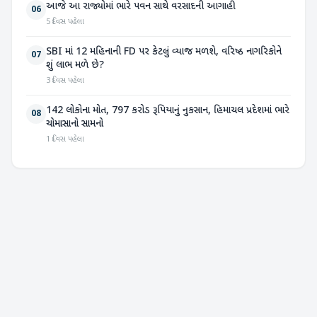
આજે આ રાજ્યોમાં ભારે પવન સાથે વરસાદની આગાહી
06
5 દિવસ પહેલા
SBI માં 12 મહિનાની FD પર કેટલું વ્યાજ મળશે, વરિષ્ઠ નાગરિકોને
07
શું લાભ મળે છે?
3 દિવસ પહેલા
142 લોકોના મોત, 797 કરોડ રૂપિયાનું નુકસાન, હિમાચલ પ્રદેશમાં ભારે
08
ચોમાસાનો સામનો
1 દિવસ પહેલા