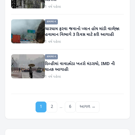
1 વર્ષ પહેલા
હવામાન
ચારધામ ફરવા જવાનો પ્લાન હોય માંડી વાળજો,
હવામાન વિભાગે 3 દિવસ માટે કરી આગાહી
1 વર્ષ પહેલા
હવામાન
દિલ્હીમાં વાવાઝોડા ખતરો મંડરાયો, IMD ની
ઘાતક આગાહી
1 વર્ષ પહેલા
...
1
2
6
આગળ →