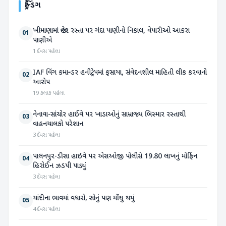
ટ્રેન્ડિંગ
ખીમાણામાં જાહેર રસ્તા પર ગંદા પાણીનો નિકાલ, વેપારીઓ આકરા
01
પાણીએ
1 દિવસ પહેલા
IAF વિંગ કમાન્ડર હનીટ્રેપમાં ફસાયા, સંવેદનશીલ માહિતી લીક કરવાનો
02
આરોપ
19 કલાક પહેલા
નેનાવા-સાંચોર હાઈવે પર ખાડાઓનું સામ્રાજ્ય બિસ્માર રસ્તાથી
03
વાહનચાલકો પરેશાન
3 દિવસ પહેલા
પાલનપુર-ડીસા હાઇવે પર એસઓજી પોલીસે 19.80 લાખનું મોર્ફિન
04
હિરોઈન ઝડપી પાડ્યું
3 દિવસ પહેલા
ચાંદીના ભાવમાં વધારો, સોનું પણ મોંઘુ થયું
05
4 દિવસ પહેલા