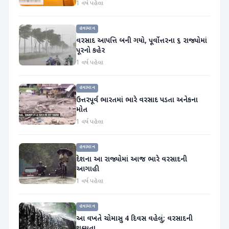
નોંધાયું
1 વર્ષ પહેલા
હવામાન
વરસાદ આપત્તિ બની ગયો, પૂર્વોત્તરના ૬ રાજ્યોમાં
પૂરનો કહેર
1 વર્ષ પહેલા
હવામાન
ઉત્તરપૂર્વ ભારતમાં ભારે વરસાદ પડતા અનેકના
મોત
1 વર્ષ પહેલા
હવામાન
દેશના આ રાજ્યોમાં આજ ભારે વરસાદની
આગાહી
1 વર્ષ પહેલા
હવામાન
આ વખતે ચોમાસુ 4 દિવસ વહેલું; વરસાદની
શક્યતા