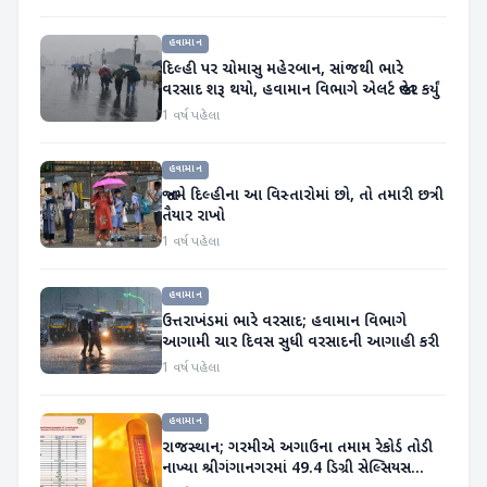
હવામાન
દિલ્હી પર ચોમાસુ મહેરબાન, સાંજથી ભારે
વરસાદ શરૂ થયો, હવામાન વિભાગે એલર્ટ જાહેર કર્યું
1 વર્ષ પહેલા
હવામાન
જો તમે દિલ્હીના આ વિસ્તારોમાં છો, તો તમારી છત્રી
તૈયાર રાખો
1 વર્ષ પહેલા
હવામાન
ઉત્તરાખંડમાં ભારે વરસાદ; હવામાન વિભાગે
આગામી ચાર દિવસ સુધી વરસાદની આગાહી કરી
1 વર્ષ પહેલા
હવામાન
રાજસ્થાન; ગરમીએ અગાઉના તમામ રેકોર્ડ તોડી
નાખ્યા શ્રીગંગાનગરમાં 49.4 ડિગ્રી સેલ્સિયસ