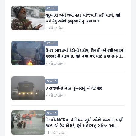
હવામાન
જાન્યુઆરી અંતે થયો હાડ થીજવતી ઠંડી સાથે, જાણો
હવે કેવું રહેશે ફેબ્રુઆરીનું હવામાન
6 મહિના પહેલા
હવામાન
ઉત્તર ભારતમાં ઠંડીનો પ્રકોપ, દિલ્હી-એનસીઆરમાં
વરસાદની શક્યતા, જાણો નવા વર્ષ માટે હવામાનની
આગાહી
7 મહિના પહેલા
હવામાન
9 રાજ્યોમાં ગાઢ ધુમ્મસનું એલર્ટ જાહેર
7 મહિના પહેલા
હવામાન
દિલ્હી-NCRમાં 4 દિવસ સુધી રહેશે વરસાદ, ઘણી
જગ્યાએ રેડ એલર્ટ, જાણો મહારાષ્ટ્ર સહિત આ
રાજ્યોની હવામાન સ્થિતિ
11 મહિના પહેલા