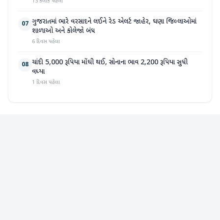
13 કલાક પહેલા
ગુજરાતમાં ભારે વરસાદને લઈને રેડ એલર્ટ જાહેર, ઘણા જિલ્લાઓમાં
07
શાળાઓ અને કોલેજો બંધ
6 દિવસ પહેલા
ચાંદી 5,000 રૂપિયા મોંઘી થઈ, સોનાના ભાવ 2,200 રૂપિયા સુધી
08
વધ્યા
1 દિવસ પહેલા