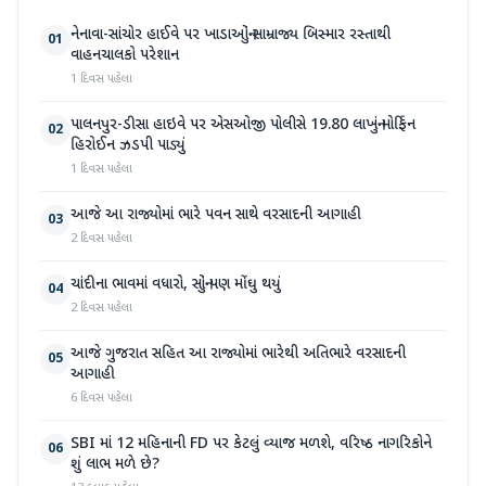
નેનાવા-સાંચોર હાઈવે પર ખાડાઓનું સામ્રાજ્ય બિસ્માર રસ્તાથી
01
વાહનચાલકો પરેશાન
1 દિવસ પહેલા
પાલનપુર-ડીસા હાઇવે પર એસઓજી પોલીસે 19.80 લાખનું મોર્ફિન
02
હિરોઈન ઝડપી પાડ્યું
1 દિવસ પહેલા
આજે આ રાજ્યોમાં ભારે પવન સાથે વરસાદની આગાહી
03
2 દિવસ પહેલા
ચાંદીના ભાવમાં વધારો, સોનું પણ મોંઘુ થયું
04
2 દિવસ પહેલા
આજે ગુજરાત સહિત આ રાજ્યોમાં ભારેથી અતિભારે વરસાદની
05
આગાહી
6 દિવસ પહેલા
SBI માં 12 મહિનાની FD પર કેટલું વ્યાજ મળશે, વરિષ્ઠ નાગરિકોને
06
શું લાભ મળે છે?