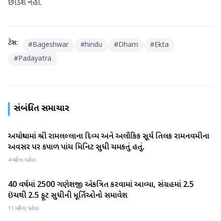
છોડશે નહીં.
ટેગ્સ:
#
Bageshwar
#
hindu
#
Dham
#
Ekta
#
Padayatra
સંબંધિત સમાચાર
અયોધ્યામાં શ્રી રામલલ્લાના દિવ્ય અને અલૌકિક સૂર્ય તિલક રામનવમીના
ધર્મ દર્શન
અવસર પર કપાળ પાંચ મિનિટ સુધી ચમકતું હતું.
4 મહિના પહેલા
40 વર્ષમાં 2500 ગણેશજી એકત્રિત કરવામાં આવ્યા, સંગ્રહમાં 2.5
ધર્મ દર્શન
ઇંચથી 2.5 ફૂટ સુધીની મૂર્તિઓનો સમાવેશ
11 મહિના પહેલા