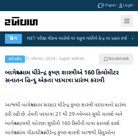
E-Paper
|
Login
UGC-NET પરીક્ષા લીકના આરોપો પર રાહુલ ગાંધીએ કેન્દ્ર પર પ્રહાર કર્યા
બ્રેકિંગ
●
હિંમતનગ
21 નવેમ્બર, 2024
|
Super Admin
Bookmark
ધર્મ દર્શન
બાગેશ્વર ધામ ધીરેન્દ્ર કૃષ્ણ શાસ્ત્રીએ 160 કિલોમીટર
સનાતન હિન્દુ એકતા પદયાત્રા પ્રારંભ કરાવી
આજથી બાગેશ્વર ધામ સરકાર ધીરેન્દ્ર કૃષ્ણ શાસ્ત્રી પદયાત્રાનો પ્રારંભ
કરી રહી છે. તેમની પદયાત્રા 21 થી 29 નવેમ્બર સુધી ચાલશે અને
બાગેશ્વર ધામથી ઓરછા સુધીની 160 કિમીની યાત્રા કરાવશે કરશે.
બાગેશ્વર ધામ પીઠાધીશ્વર ધીરેન્દ્ર કૃષ્ણ શાસ્ત્રી આજથી હિંદુઓના