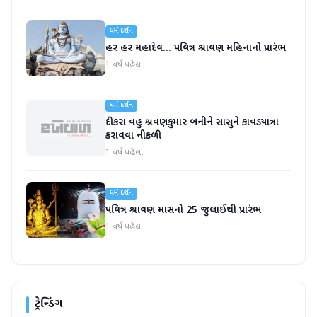
ધર્મ દર્શન
હર હર મહાદેવ... પવિત્ર શ્રાવણ મહિનાનો પ્રારંભ
1 વર્ષ પહેલા
ધર્મ દર્શન
દીકરા વહુ શ્રવણકુમાર બનીને સાસુને કાવડયાત્રા
કરાવવા નીકળી
1 વર્ષ પહેલા
ધર્મ દર્શન
પવિત્ર શ્રાવણ માસનો 25 જુલાઈથી પ્રારંભ
1 વર્ષ પહેલા
ટ્રેન્ડિંગ