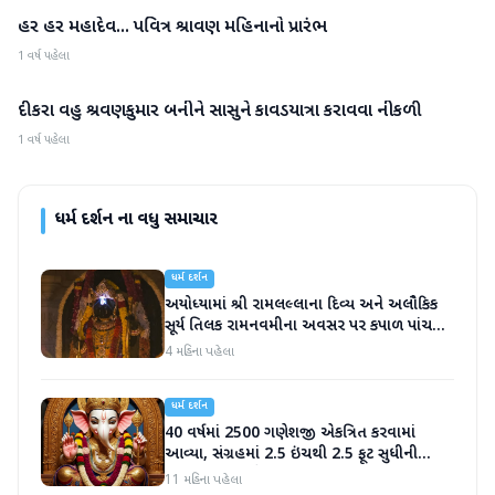
હર હર મહાદેવ... પવિત્ર શ્રાવણ મહિનાનો પ્રારંભ
ધર્મ દર્શન
1 વર્ષ પહેલા
દીકરા વહુ શ્રવણકુમાર બનીને સાસુને કાવડયાત્રા કરાવવા નીકળી
ધર્મ દર્શન
1 વર્ષ પહેલા
ધર્મ દર્શન
ના વધુ સમાચાર
ધર્મ દર્શન
અયોધ્યામાં શ્રી રામલલ્લાના દિવ્ય અને અલૌકિક
સૂર્ય તિલક રામનવમીના અવસર પર કપાળ પાંચ
મિનિટ સુધી ચમકતું હતું.
4 મહિના પહેલા
ધર્મ દર્શન
40 વર્ષમાં 2500 ગણેશજી એકત્રિત કરવામાં
આવ્યા, સંગ્રહમાં 2.5 ઇંચથી 2.5 ફૂટ સુધીની
મૂર્તિઓનો સમાવેશ
11 મહિના પહેલા