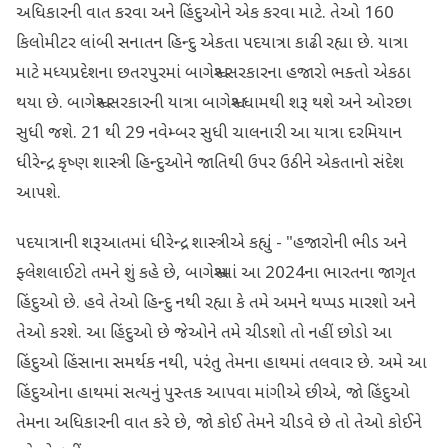
અધિકારની વાત કરવા અને હિંદુઓને એક કરવા માટે. તેઓ 160
કિલોમીટર લાંબી સનાતન હિન્દુ એકતા પદયાત્રા કાઢી રહ્યા છે. યાત્રા
માટે મધ્યપ્રદેશના છતરપુરમાં બાગેશ્વર સરકારના હજારો ભક્તો એકઠા
થયા છે. બાગેશ્વર સરકારની યાત્રા બાગેશ્વર ધામથી શરૂ થશે અને ઓરછા
સુધી જશે. 21 થી 29 નવેમ્બર સુધી ચાલનારી આ યાત્રા દરમિયાન
ધીરેન્દ્ર કૃષ્ણ શાસ્ત્રી હિન્દુઓને જાતિથી ઉપર ઉઠીને એકતાનો સંદેશ
આપશે.
પદયાત્રાની શરૂઆતમાં ધીરેન્દ્ર શાસ્ત્રીએ કહ્યું - "હજારોની ભીડ અને
ફ્લેશલાઈટો તમને શું કહે છે, બાગેશ્વરમાં આ 2024ના ભારતના જાગૃત
હિંદુઓ છે. હવે તેઓ હિન્દુ નથી રહ્યા કે તમે અમને થપ્પડ મારશો અને
તેઓ કરશે. આ હિંદુઓ છે જેઓને તમે ચીડશો તો નહીં છોડો આ
હિંદુઓ હિંસાના સમર્થક નથી, પરંતુ તેમના હાથમાં તલવાર છે. અમે આ
હિંદુઓના હાથમાં સત્યનું પુસ્તક આપવા માંગીએ છીએ, જો હિંદુઓ
તેમના અધિકારની વાત કરે છે, જો કોઈ તેમને ચીડવે છે તો તેઓ કોઈને