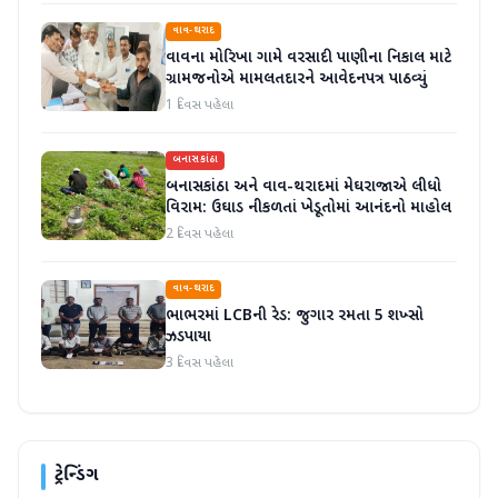
વાવ-થરાદ
વાવના મોરિખા ગામે વરસાદી પાણીના નિકાલ માટે
ગ્રામજનોએ મામલતદારને આવેદનપત્ર પાઠવ્યું
1 દિવસ પહેલા
બનાસકાંઠા
બનાસકાંઠા અને વાવ-થરાદમાં મેઘરાજાએ લીધો
વિરામ: ઉઘાડ નીકળતાં ખેડૂતોમાં આનંદનો માહોલ
2 દિવસ પહેલા
વાવ-થરાદ
ભાભરમાં LCBની રેડ: જુગાર રમતા 5 શખ્સો
ઝડપાયા
3 દિવસ પહેલા
ટ્રેન્ડિંગ