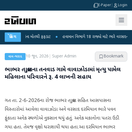
E-Paper
|
Login
 6 બાળકોના મોતથી ફફડાટ
બ્રેકિંગ
●
હવામાન વિભાગે 18 રાજ્યો માટે ભારે વરસાદની ચેતવણી 
10 જૂન, 2026
|
Super Admin
Bookmark
વાવ-થરાદ
ભાભર તાલુકાના તનવાડ ગામે વાવાઝોડામાં મૃત્યુ પામેલ
મહિલાના પરિવારને રૂ. 4 લાખની સહાય
ગત તા. 2-6-2026ના રોજ ભાભર તાલુકા સહિત આસપાસના
વિસ્તારોમાં આવેલા વાવાઝોડા અને વરસાદ દરમિયાન ભારે પવન
ફૂંકાતા અનેક સ્થળોએ નુકસાન થયું હતું. અનેક મકાનોના પતરા ઉડી
ગયા હતા. તેમજ વૃક્ષો ધરાશાયી થયા હતા.આ દરમિયાન ભાભર