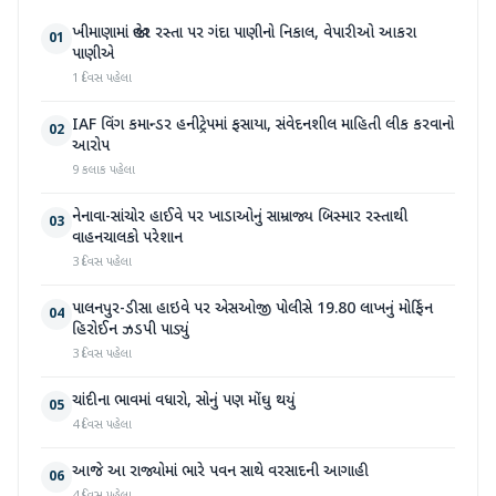
ખીમાણામાં જાહેર રસ્તા પર ગંદા પાણીનો નિકાલ, વેપારીઓ આકરા
01
પાણીએ
1 દિવસ પહેલા
IAF વિંગ કમાન્ડર હનીટ્રેપમાં ફસાયા, સંવેદનશીલ માહિતી લીક કરવાનો
02
આરોપ
9 કલાક પહેલા
નેનાવા-સાંચોર હાઈવે પર ખાડાઓનું સામ્રાજ્ય બિસ્માર રસ્તાથી
03
વાહનચાલકો પરેશાન
3 દિવસ પહેલા
પાલનપુર-ડીસા હાઇવે પર એસઓજી પોલીસે 19.80 લાખનું મોર્ફિન
04
હિરોઈન ઝડપી પાડ્યું
3 દિવસ પહેલા
ચાંદીના ભાવમાં વધારો, સોનું પણ મોંઘુ થયું
05
4 દિવસ પહેલા
આજે આ રાજ્યોમાં ભારે પવન સાથે વરસાદની આગાહી
06