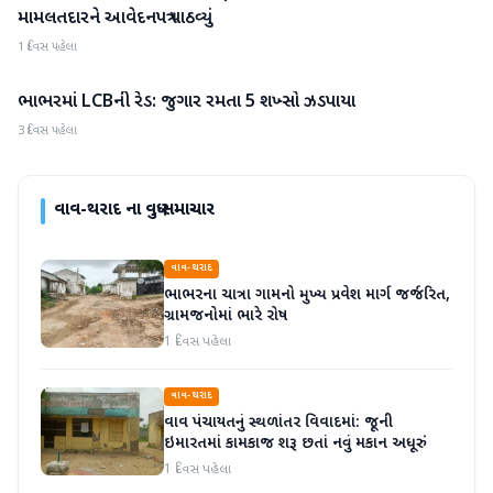
મામલતદારને આવેદનપત્ર પાઠવ્યું
1 દિવસ પહેલા
ભાભરમાં LCBની રેડ: જુગાર રમતા 5 શખ્સો ઝડપાયા
વાવ-થરાદ
3 દિવસ પહેલા
વાવ-થરાદ
ના વધુ સમાચાર
વાવ-થરાદ
ભાભરના ચાત્રા ગામનો મુખ્ય પ્રવેશ માર્ગ જર્જરિત,
ગ્રામજનોમાં ભારે રોષ
1 દિવસ પહેલા
વાવ-થરાદ
વાવ પંચાયતનું સ્થળાંતર વિવાદમાં: જૂની
ઇમારતમાં કામકાજ શરૂ છતાં નવું મકાન અધૂરું
1 દિવસ પહેલા