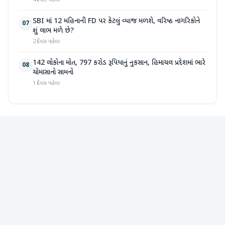
4 દિવસ પહેલા
SBI માં 12 મહિનાની FD પર કેટલું વ્યાજ મળશે, વરિષ્ઠ નાગરિકોને
07
શું લાભ મળે છે?
2 દિવસ પહેલા
142 લોકોના મોત, 797 કરોડ રૂપિયાનું નુકસાન, હિમાચલ પ્રદેશમાં ભારે
08
ચોમાસાનો સામનો
1 દિવસ પહેલા