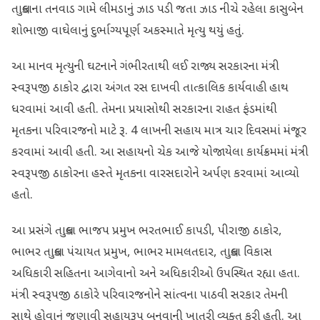
તાલુકાના તનવાડ ગામે લીમડાનું ઝાડ પડી જતા ઝાડ નીચે રહેલા કાસુબેન
શોભાજી વાઘેલાનું દુર્ભાગ્યપૂર્ણ અકસ્માતે મૃત્યુ થયું હતું.
આ માનવ મૃત્યુની ઘટનાને ગંભીરતાથી લઈ રાજ્ય સરકારના મંત્રી
સ્વરૂપજી ઠાકોર દ્વારા અંગત રસ દાખવી તાત્કાલિક કાર્યવાહી હાથ
ધરવામાં આવી હતી. તેમના પ્રયાસોથી સરકારના રાહત ફંડમાંથી
મૃતકના પરિવારજનો માટે રૂ. 4 લાખની સહાય માત્ર ચાર દિવસમાં મંજૂર
કરવામાં આવી હતી. આ સહાયનો ચેક આજે યોજાયેલા કાર્યક્રમમાં મંત્રી
સ્વરૂપજી ઠાકોરના હસ્તે મૃતકના વારસદારોને અર્પણ કરવામાં આવ્યો
હતો.
આ પ્રસંગે તાલુકા ભાજપ પ્રમુખ ભરતભાઈ કાપડી, પીરાજી ઠાકોર,
ભાભર તાલુકા પંચાયત પ્રમુખ, ભાભર મામલતદાર, તાલુકા વિકાસ
અધિકારી સહિતના આગેવાનો અને અધિકારીઓ ઉપસ્થિત રહ્યા હતા.
મંત્રી સ્વરૂપજી ઠાકોરે પરિવારજનોને સાંત્વના પાઠવી સરકાર તેમની
સાથે હોવાનું જણાવી સહાયરૂપ બનવાની ખાતરી વ્યક્ત કરી હતી. આ