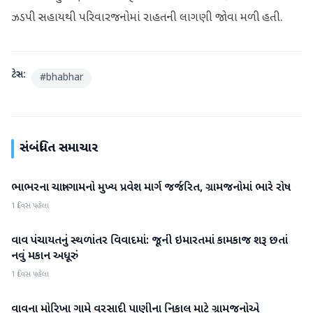
ઝડપી સહાયથી પરિવારજનોમાં રાહતની લાગણી જોવા મળી હતી.
ટેગ્સ:
#
bhabhar
સંબંધિત સમાચાર
ભાભરના ચાત્રા ગામનો મુખ્ય પ્રવેશ માર્ગ જર્જરિત, ગ્રામજનોમાં ભારે રોષ
વાવ-થરાદ
1 દિવસ પહેલા
વાવ પંચાયતનું સ્થળાંતર વિવાદમાં: જૂની ઇમારતમાં કામકાજ શરૂ છતાં
વાવ-થરાદ
નવું મકાન અધૂરું
1 દિવસ પહેલા
વાવના મોરિખા ગામે વરસાદી પાણીના નિકાલ માટે ગ્રામજનોએ
વાવ-થરાદ