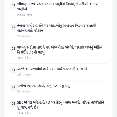
ખીમાણામાં જાહેર રસ્તા પર ગંદા પાણીનો નિકાલ, વેપારીઓ આકરા
01
પાણીએ
9 કલાક પહેલા
નેનાવા-સાંચોર હાઈવે પર ખાડાઓનું સામ્રાજ્ય બિસ્માર રસ્તાથી
02
વાહનચાલકો પરેશાન
2 દિવસ પહેલા
પાલનપુર-ડીસા હાઇવે પર એસઓજી પોલીસે 19.80 લાખનું મોર્ફિન
03
હિરોઈન ઝડપી પાડ્યું
2 દિવસ પહેલા
આજે આ રાજ્યોમાં ભારે પવન સાથે વરસાદની આગાહી
04
3 દિવસ પહેલા
ચાંદીના ભાવમાં વધારો, સોનું પણ મોંઘુ થયું
05
3 દિવસ પહેલા
SBI માં 12 મહિનાની FD પર કેટલું વ્યાજ મળશે, વરિષ્ઠ નાગરિકોને
06
શું લાભ મળે છે?
1 દિવસ પહેલા