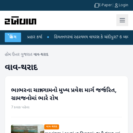
E-Paper
|
Login
 પર પ્રહાર કર્યા
બ્રેકિંગ
●
હિંમતનગરમાં રહસ્યમય વાયરસ કે ચાંદીપુરા? 6 બાળકોના મોતથી 
હોમ
/
ઉત્તર ગુજરાત
/
વાવ-થરાદ
વાવ-થરાદ
ભાભરના ચાત્રા ગામનો મુખ્ય પ્રવેશ માર્ગ જર્જરિત,
વાવ-થરાદ
ગ્રામજનોમાં ભારે રોષ
7 કલાક પહેલા
વાવ-થરાદ