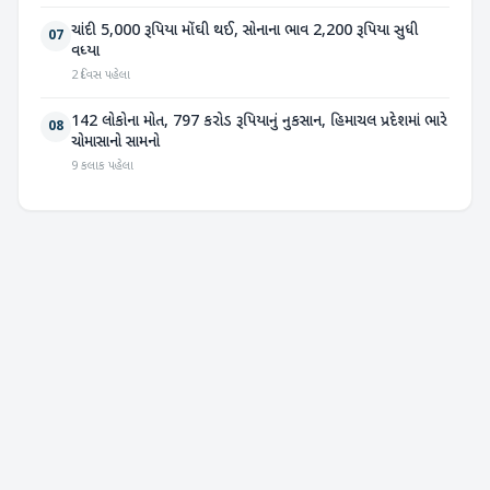
ચાંદી 5,000 રૂપિયા મોંઘી થઈ, સોનાના ભાવ 2,200 રૂપિયા સુધી
07
વધ્યા
2 દિવસ પહેલા
142 લોકોના મોત, 797 કરોડ રૂપિયાનું નુકસાન, હિમાચલ પ્રદેશમાં ભારે
08
ચોમાસાનો સામનો
9 કલાક પહેલા