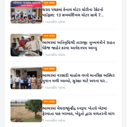
વાવ-થરાદ
થરાદ પંથકમાં કેનાલ મોટર ચોરીના રેકેટનો
પર્દાફાશ: 13 સબમર્શિબલ મોટર સાથે 7
આરોપીઓ ઝડપાયા
1 અઠવાડિયા પહેલા
વાવ-થરાદ
ભાભરમાં અતિવૃષ્ટિથી તારાજી: મુખ્યમંત્રીને રાહત
પેકેજ જાહેર કરવા આવેદનપત્ર આપ્યું
1 અઠવાડિયા પહેલા
વાવ-થરાદ
ભાભરમાં વરસાદી માહોલ વચ્ચે માનસિક અસ્થિર
યુવાન મળી આવ્યો, સુરક્ષા માટે અપના ઘર
આશ્રમમાં ખસેડાયો
1 અઠવાડિયા પહેલા
વાવ-થરાદ
ભાભરમાં મેઘરાજાનું રૌદ્ર સ્વરૂપ: ખેતરો બેટમાં
ફેરવાતા પાક બરબાદ, ખેડૂતો દ્વારા વળતરની માંગ
1 અઠવાડિયા પહેલા