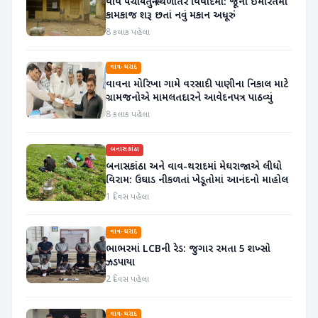
વાવ પંચાયતનું સ્થળાંતર વિવાદમાં: જૂની ઇમારતમાં
કામકાજ શરૂ છતાં નવું મકાન અધૂરું
8 કલાક પહેલા
વાવ-થરાદ
વાવના મોરિખા ગામે વરસાદી પાણીના નિકાલ માટે
ગ્રામજનોએ મામલતદારને આવેદનપત્ર પાઠવ્યું
8 કલાક પહેલા
બનાસકાંઠા
બનાસકાંઠા અને વાવ-થરાદમાં મેઘરાજાએ લીધો
વિરામ: ઉઘાડ નીકળતાં ખેડૂતોમાં આનંદનો માહોલ
1 દિવસ પહેલા
વાવ-થરાદ
ભાભરમાં LCBની રેડ: જુગાર રમતા 5 શખ્સો
ઝડપાયા
2 દિવસ પહેલા
વાવ-થરાદ