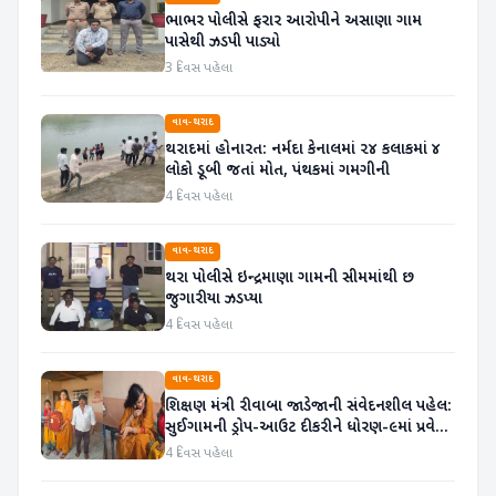
ભાભર પોલીસે ફરાર આરોપીને અસાણા ગામ
પાસેથી ઝડપી પાડ્યો
3 દિવસ પહેલા
વાવ-થરાદ
થરાદમાં હોનારત: નર્મદા કેનાલમાં ૨૪ કલાકમાં ૪
લોકો ડૂબી જતાં મોત, પંથકમાં ગમગીની
4 દિવસ પહેલા
વાવ-થરાદ
થરા પોલીસે ઇન્દ્રમાણા ગામની સીમમાંથી છ
જુગારીયા ઝડપ્યા
4 દિવસ પહેલા
વાવ-થરાદ
શિક્ષણ મંત્રી રીવાબા જાડેજાની સંવેદનશીલ પહેલ:
સુઈગામની ડ્રોપ-આઉટ દીકરીને ધોરણ-૯માં પ્રવેશ
અપાવ્યો
4 દિવસ પહેલા