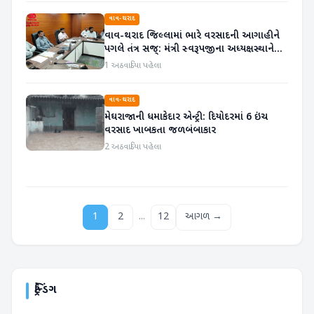
વાવ-થરાદ
વાવ-થરાદ જિલ્લામાં ભારે વરસાદની આગાહીને
પગલે તંત્ર સજ્: મંત્રી સ્વરૂપજીના અધ્યક્ષસ્થાને
રિવ્યૂ બેઠક યોજાઈ
1 અઠવાડિયા પહેલા
વાવ-થરાદ
મેઘરાજાની ધમાકેદાર એન્ટ્રી: દિયોદરમાં 6 ઇંચ
વરસાદ ખાબકતા જળબંબાકાર
2 અઠવાડિયા પહેલા
...
1
2
12
આગળ →
ટ્રેન્ડિંગ