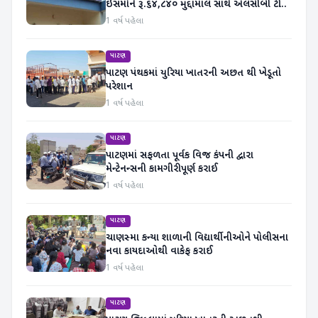
ઇસમોને રૂ.૬૪,૮૪૦ મુદ્દામાલ સાથે એલસીબી ટીમે
પકડ્યા
1 વર્ષ પહેલા
પાટણ
પાટણ પંથકમાં યુરિયા ખાતરની અછત થી ખેડૂતો
પરેશાન
1 વર્ષ પહેલા
પાટણ
પાટણમાં સફળતા પૂર્વક વિજ કંપની દ્વારા
મેન્ટેનન્સની કામગીરી પૂર્ણ કરાઈ
1 વર્ષ પહેલા
પાટણ
ચાણસ્મા કન્યા શાળાની વિદ્યાર્થીનીઓને પોલીસના
નવા કાયદાઓથી વાકેફ કરાઈ
1 વર્ષ પહેલા
પાટણ