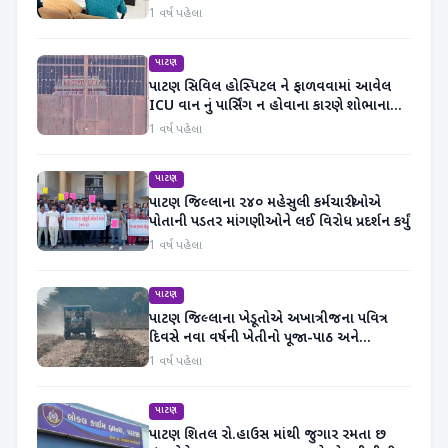
1 વર્ષ પહેલા
પાટણ
પાટણ સિવિલ હોસ્પિટલ ને ફાળવવામાં આવેલ
ICU વાન નું પાર્સિંગ ન હોવાના કારણે શોભાના
ગાંઠીયા સમાન બની
1 વર્ષ પહેલા
પાટણ
પાટણ જિલ્લાના ૨૪૦ મહેસુલી કર્મચારીઓએ
પોતાની પડતર માંગણીઓને લઈ વિરોધ પ્રદર્શન કર્યું
1 વર્ષ પહેલા
પાટણ
પાટણ જિલ્લાના ખેડૂતોએ અખાત્રીજના પવિત્ર
દિવસે નવા વર્ષની ખેતીનો પૂજા-પાઠ અને
મંત્રોચ્ચાર વચ્ચે પ્રારંભ કર્યો
1 વર્ષ પહેલા
પાટણ
પાટણ શિતલ રો.હાઉસ માંથી જુગાર રમતા છ