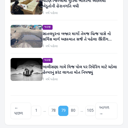
પાટણ જિલ્લામાં યુરિયા ખાતરની અછતથી
ખેડૂતોની હેરાનગતિ વધી
1 વર્ષ પહેલા
પાટણ
સાતલપુરના બજાર માર્ગો તેમજ બ્રિજ પાસે નો
સર્વિસ માર્ગ અકસ્માત સર્જે તે પહેલા રીપેરીંગ
કરાવવાની માંગ ઉઠી
1 વર્ષ પહેલા
પાટણ
બાલીસણા ગામે વિજ પોલ પર રિપેરિંગ માટે ચડેલા
હેલ્પરનું કરંટ લાગતા મોત નિપજ્યું
1 વર્ષ પહેલા
←
આગળ
...
...
1
78
79
80
105
પાછળ
→