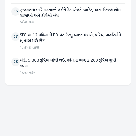
ગુજરાતમાં ભારે વરસાદને લઈને રેડ એલર્ટ જાહેર, ઘણા જિલ્લાઓમાં
06
શાળાઓ અને કોલેજો બંધ
6 દિવસ પહેલા
SBI માં 12 મહિનાની FD પર કેટલું વ્યાજ મળશે, વરિષ્ઠ નાગરિકોને
07
શું લાભ મળે છે?
10 કલાક પહેલા
ચાંદી 5,000 રૂપિયા મોંઘી થઈ, સોનાના ભાવ 2,200 રૂપિયા સુધી
08
વધ્યા
1 દિવસ પહેલા