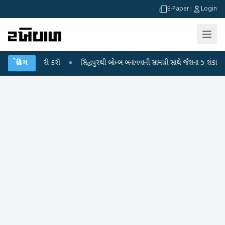
E-Paper
|
Login
ી જારી કરી
બ્રેકિંગ
●
સિદ્ધપુરથી બોમ્બ બનાવવાની સામગ્રી સાથે જૈશના 5 શંકાસ્પદ આતંકી ઝડ