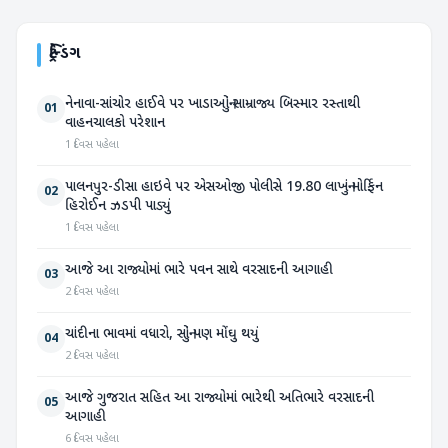
ટ્રેન્ડિંગ
નેનાવા-સાંચોર હાઈવે પર ખાડાઓનું સામ્રાજ્ય બિસ્માર રસ્તાથી
01
વાહનચાલકો પરેશાન
1 દિવસ પહેલા
પાલનપુર-ડીસા હાઇવે પર એસઓજી પોલીસે 19.80 લાખનું મોર્ફિન
02
હિરોઈન ઝડપી પાડ્યું
1 દિવસ પહેલા
આજે આ રાજ્યોમાં ભારે પવન સાથે વરસાદની આગાહી
03
2 દિવસ પહેલા
ચાંદીના ભાવમાં વધારો, સોનું પણ મોંઘુ થયું
04
2 દિવસ પહેલા
આજે ગુજરાત સહિત આ રાજ્યોમાં ભારેથી અતિભારે વરસાદની
05
આગાહી
6 દિવસ પહેલા