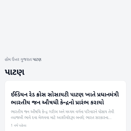
હોમ
/
ઉત્તર ગુજરાત
/
પાટણ
પાટણ
ઈન્ડિયન રેડ ક્રોસ સોસાયટી પાટણ ખાતે પ્રધાનમંત્રી
પાટણ
ભારતીય જન ઔષધી કેન્દ્રનો પ્રારંભ કરાયો
ભારતીય જન ઔષધિ કેન્દ્ર ગરીબ અને મધ્યમ વર્ગના પરિવારને પોસાય તેવી
વ્યાજબી ભાવે દવા મેળવવા માટે આશીર્વાદરૂપ બનશે; ભારત સરકારના
ફાર્માસ્યુટિકલ ડિવાઇસ બ્યુરો ઓફ ઇન્ડિયા,ગુજરાત સરકાર તથા ઇન્ડિયન
1 વર્ષ પહેલા
રેડ ક્રોસ...