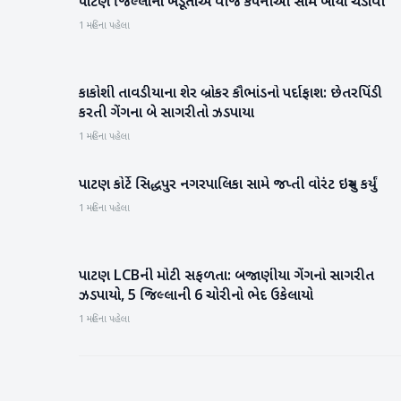
પાટણ જિલ્લાના ખેડૂતોએ વીજ કંપનીઓ સામે બાંયો ચડાવી
પાટણ
1 મહિના પહેલા
કાકોશી તાવડીયાના શેર બ્રોકર કૌભાંડનો પર્દાફાશ: છેતરપિંડી
પાટણ
કરતી ગેંગના બે સાગરીતો ઝડપાયા
1 મહિના પહેલા
પાટણ કોર્ટે સિદ્ધપુર નગરપાલિકા સામે જપ્તી વોરંટ ઇસ્યુ કર્યું
પાટણ
1 મહિના પહેલા
પાટણ LCBની મોટી સફળતા: બજાણીયા ગેંગનો સાગરીત
પાટણ
ઝડપાયો, 5 જિલ્લાની 6 ચોરીનો ભેદ ઉકેલાયો
1 મહિના પહેલા