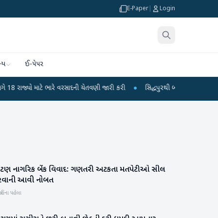
E-Paper
|
Login
્ય
ઈ-પેપર
ો માટે ભારે વરસાદની ચેતવણી જારી કરી
●
સિદ્ધપુરથી બોમ્બ બનાવવાની સામગ્રી સાથ
ાટણ નાગરિક બેંક વિવાદ: ગણતરી અટકતા મતપેટીઓ સીલ
મહેસાણા
રવાની આવી નોબત
હિના પહેલા