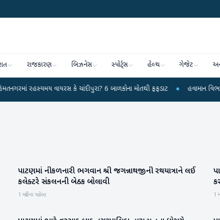
રાત
રાજકારણ
બિઝનેસ
સ્પોર્ટ્સ
હેલ્થ
ગેજેટ
અન
 રહસ્યમય વાયરસ કે ચાંદીપુરા? 6 બાળકોના મોતથી ફફડાટ
●
હવામાન વિભાગે 18 રાજ્ય
પાટણમાં નીકળનારી ભગવાન શ્રી જગન્નાથજીની રથયાત્રાને લઈ
પ
પાટણ
કલેક્ટરે સંકલનની બેઠક બોલાવી
ક
1 મહિના પહેલા
1 મ