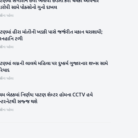
ાટણમાં સગીરાને છરી બતાવી છેડતી કરી ધમકી આપનાર
પાટણ
રોપી સામે પોક્સોનો ગુનો દાખલ
હિના પહેલા
ાટણમાં હીરા મોતીની ખડકી પાસે જર્જરીત મકાન ધરાશાયી;
પાટણ
ાનહાનિ ટળી
હિના પહેલા
ટણમાં લગ્નની લાલચે મહિલા પર દુષ્કર્મ ગુજારનાર શખ્સ સામે
પાટણ
રિયાદ
હિના પહેલા
રથમ બેઠકમાં નિર્ણય: પાટણ શેલ્ટર હોમના CCTV હવે
પાટણ
ન્ટરનેટથી સજ્જ થશે
હિના પહેલા