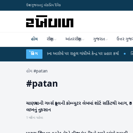
ઉત્તર ગુજરાતનું લોકપ્રિય દૈનિક
હોમ
રાષ્ટ્રીય
આંતરરાષ્ટ્રીય
ગુજરાત
ઉત્તર ગુજ
-NET પરીક્ષા લીકના આરોપો પર રાહુલ ગાંધીએ કેન્દ્ર પર પ્રહાર કર્યા
બ્રેકિંગ
●
હિંમતનગરમાં
હોમ
/
#patan
#
patan
ચાણસ્માની ગર્લ્સ સ્કૂલની કોમ્પ્યુટર લેબમાં શોર્ટ સર્કિટથી આગ, ₹૭
પાટણ
લાખનું નુકસાન
1 મહિના પહેલા