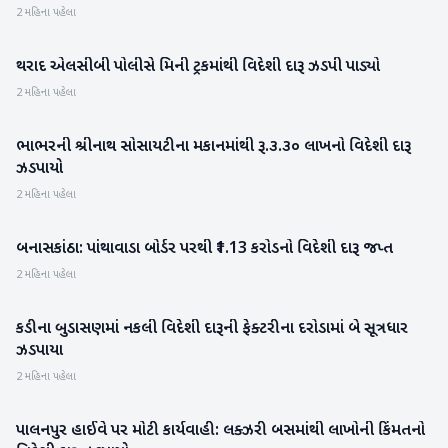
2 મહિના પહેલા
થરાદ એલસીબી પોલીસે મિની ટ્રકમાંથી વિદેશી દારૂ ઝડપી પાડ્યો
વાવ-થરાદ
2 મહિના પહેલા
ભાભરની શ્રીનાથ સોસાયટીના મકાનમાંથી રૂ.૩.૩૦ લાખનો વિદેશી દારૂ
વાવ-થરાદ
ઝડપાયો
2 મહિના પહેલા
બનાસકાંઠા: પાંથાવાડા બોર્ડર પરથી ₹1.13 કરોડનો વિદેશી દારૂ જપ્ત
બનાસકાંઠા
2 મહિના પહેલા
કડીના બુડાસણમાં નકલી વિદેશી દારૂની ફેક્ટરીના દરોડામાં બે સૂત્રધાર
મહેસાણા
ઝડપાયા
2 મહિના પહેલા
પાલનપુર હાઈવે પર મોટી કાર્યવાહી: લક્ઝરી બસમાંથી લાખોની કિંમતનો
બનાસકાંઠા