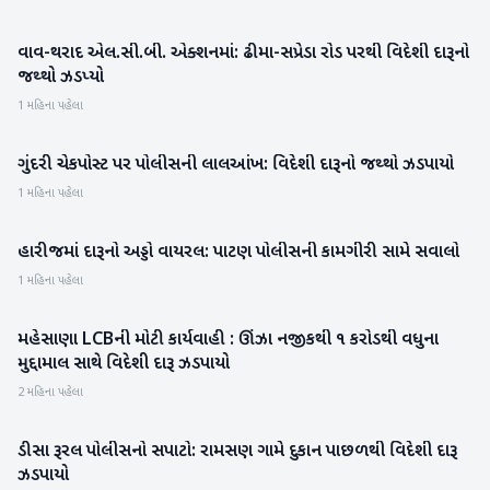
વાવ-થરાદ એલ.સી.બી. એક્શનમાં: ઢીમા-સપ્રેડા રોડ પરથી વિદેશી દારૂનો
વાવ-થરાદ
જથ્થો ઝડપ્યો
1 મહિના પહેલા
ગુંદરી ચેકપોસ્ટ પર પોલીસની લાલઆંખ: વિદેશી દારૂનો જથ્થો ઝડપાયો
બનાસકાંઠા
1 મહિના પહેલા
હારીજમાં દારૂનો અડ્ડો વાયરલ: પાટણ પોલીસની કામગીરી સામે સવાલો
પાટણ
1 મહિના પહેલા
મહેસાણા LCBની મોટી કાર્યવાહી : ઊંઝા નજીકથી ૧ કરોડથી વધુના
મહેસાણા
મુદ્દામાલ સાથે વિદેશી દારૂ ઝડપાયો
2 મહિના પહેલા
ડીસા રૂરલ પોલીસનો સપાટો: રામસણ ગામે દુકાન પાછળથી વિદેશી દારૂ
બનાસકાંઠા
ઝડપાયો