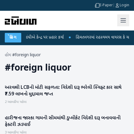
E-Paper
|
Login
ાહુલ ગાંધીએ કેન્દ્ર પર પ્રહાર કર્યા
બ્રેકિંગ
●
હિંમતનગરમાં રહસ્યમય વાયરસ કે ચાંદીપુરા
હોમ
/
#foreign liquor
#
foreign liquor
અરવલ્લી LCBની મોટી સફળતા: વિદેશી દારૂ ભરેલી સ્વિફ્ટ કાર સાથે
અરવલ્લી
₹7.59 લાખનો મુદ્દામાલ જપ્ત
2 અઠવાડિયા પહેલા
હારીજના જાસ્કા ગામની સીમમાંથી ડુપ્લીકેટ વિદેશી દારૂ બનાવવાની
પાટણ
ફેક્ટરી ઝડપાઈ
3 અઠવાડિયા પહેલા