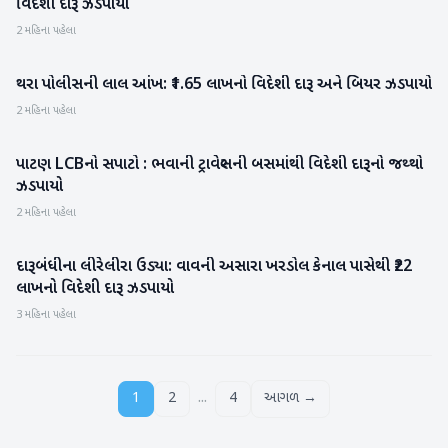
વિદેશી દારૂ ઝડપાયો
2 મહિના પહેલા
થરા પોલીસની લાલ આંખ: ₹1.65 લાખનો વિદેશી દારૂ અને બિયર ઝડપાયો
વાવ-થરાદ
2 મહિના પહેલા
પાટણ LCBનો સપાટો : ભવાની ટ્રાવેલ્સની બસમાંથી વિદેશી દારૂનો જથ્થો
પાટણ
ઝડપાયો
2 મહિના પહેલા
દારૂબંધીના લીરેલીરા ઉડ્યા: વાવની અસારા ખરડોલ કેનાલ પાસેથી ₹22
વાવ-થરાદ
લાખનો વિદેશી દારૂ ઝડપાયો
3 મહિના પહેલા
...
1
2
4
આગળ →