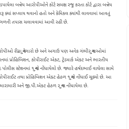
પાયેલા બન્નેય આરોપીઓને કોર્ટ સમક્ષ રજુ કરતા કોર્ટ દ્વારા બન્નેય
ક્યાં સપ્લાય થવાનો હતો અને કેમિકલ ક્યાંથી લાવવામાં આવતું
વક આગળની તપાસ ચલાવવામાં આવી રહી છે.
રોપીઓ રીઢા ગુનેગારો છે અને અગાઉ પણ અનેક ગંભીર ગુનાઓમાં
નમાં પ્રોહિબિશન, કોપીરાઈટ એક્ટ, ટ્રેડમાર્ક એક્ટ અને ભારતીય
ોલીસ સ્ટેશનમાં ૧ ગુનો નોંધાયેલો છે. જ્યારે હર્ષદભાઈ વાઘેલા સામે
કોપીરાઈટ તથા પ્રોહિબિશન એક્ટ હેઠળ ૧ ગુનો નોંધાઈ ચૂક્યો છે. આ
રામારી અને જી.પી.એક્ટ હેઠળ ૨ ગુના નોંધાયેલા છે.