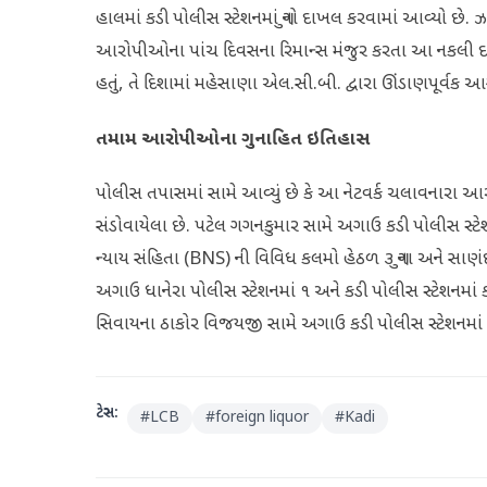
હાલમાં કડી પોલીસ સ્ટેશનમાં ગુનો દાખલ કરવામાં આવ્યો છે. ઝડ
આરોપીઓના પાંચ દિવસના રિમાન્સ મંજુર કરતા આ નકલી દારૂ 
હતું, તે દિશામાં મહેસાણા એલ.સી.બી. દ્વારા ઊંડાણપૂર્
તમામ આરોપીઓના ગુનાહિત ઇતિહાસ
પોલીસ તપાસમાં સામે આવ્યું છે કે આ નેટવર્ક ચલાવનારા આ
સંડોવાયેલા છે. પટેલ ગગનકુમાર સામે અગાઉ કડી પોલીસ સ્ટેશ
ન્યાય સંહિતા (BNS) ની વિવિધ કલમો હેઠળ ૩ ગુના અને સાણંદ પ
અગાઉ ધાનેરા પોલીસ સ્ટેશનમાં ૧ અને કડી પોલીસ સ્ટેશનમાં 
સિવાયના ઠાકોર વિજયજી સામે અગાઉ કડી પોલીસ સ્ટેશનમાં મા
ટેગ્સ:
#
LCB
#
foreign liquor
#
Kadi