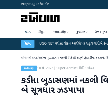
ઉત્તર ગુજરાતનું લોકપ્રિય દૈનિક
હોમ
રાષ્ટ્રીય
આંતરરાષ્ટ્રીય
ગુજરાત
ઉત્તર ગુજ
ા પ્લાન
●
UGC-NET પરીક્ષા લીકના આરોપો પર રાહુલ ગાંધીએ કેન્દ્ર પર પ્રહાર કર્યા
બ્રેકિંગ
હોમ
/
મહેસાણા
/
કડીના બુડાસણમાં નકલી વિદેશી દારૂની ફેક્ટરીના દરોડામાં બ
18 મે, 2026
|
Super Admin
1
મિનિટ વાંચન
મહેસાણા
કડીના બુડાસણમાં નકલી વિદે
બે સૂત્રધાર ઝડપાયા