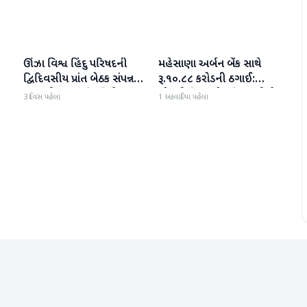
ઊંઝા વિશ્વ હિંદુ પરિષદની
મહેસાણા અર્બન બેંક સાથે
મહેસાણા
મહેસાણા
દ્વિદિવસીય પ્રાંત બેઠક સંપન્ન :
રૂ.૧૦.૮૮ કરોડની ઠગાઈ:
250 થી વધુ કાર્યકર્તાઓ
લોનની મિલકતો પતિ-પત્નીએ
3 દિવસ પહેલા
1 અઠવાડિયા પહેલા
જોડાયા
વેચી મારી