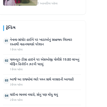
સભ્યો માટે ક્ષમતાવર્ધન તાલીમ
1 અઠવાડિયા પહેલા
યોજાઈ
ટ્રેન્ડિંગ
નેનાવા-સાંચોર હાઈવે પર ખાડાઓનું સામ્રાજ્ય બિસ્માર
01
રસ્તાથી વાહનચાલકો પરેશાન
1 દિવસ પહેલા
પાલનપુર-ડીસા હાઇવે પર એસઓજી પોલીસે 19.80 લાખનું
02
મોર્ફિન હિરોઈન ઝડપી પાડ્યું
1 દિવસ પહેલા
આજે આ રાજ્યોમાં ભારે પવન સાથે વરસાદની આગાહી
03
3 દિવસ પહેલા
ચાંદીના ભાવમાં વધારો, સોનું પણ મોંઘુ થયું
04
2 દિવસ પહેલા