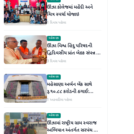
ઊંઝા કોલેજમાં મહેંદી અને
ચિત્ર સ્પર્ધા યોજાઇ
1 દિવસ પહેલા
મહેસાણા
ઊંઝા વિશ્વ હિંદુ પરિષદની
દ્વિદિવસીય પ્રાંત બેઠક સંપન્ન :
250 થી વધુ કાર્યકર્તાઓ
3 દિવસ પહેલા
જોડાયા
મહેસાણા
મહેસાણા અર્બન બેંક સાથે
રૂ.૧૦.૮૮ કરોડની ઠગાઈ:
લોનની મિલકતો પતિ-પત્નીએ
1 અઠવાડિયા પહેલા
વેચી મારી
મહેસાણા
ઊંઝામાં રાષ્ટ્રીય ગ્રામ સ્વરાજ
અભિયાન અંતર્ગત સરપંચ અને