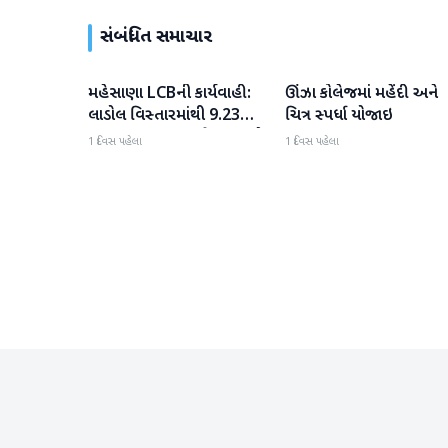
સંબંધિત સમાચાર
મહેસાણા LCBની કાર્યવાહી:
ઊંઝા કોલેજમાં મહેંદી અને
મહેસાણા
મહેસાણા
લાડોલ વિસ્તારમાંથી 9.23
ચિત્ર સ્પર્ધા યોજાઇ
લાખના મુદ્દામાલ સાથે 2 શખ્સો
1 દિવસ પહેલા
1 દિવસ પહેલા
ઝડપાયા