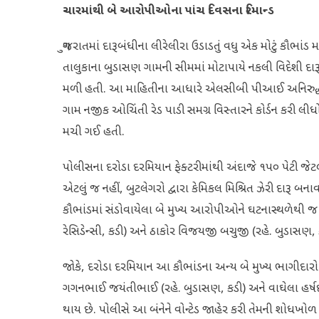
ચારમાંથી બે આરોપીઓના પાંચ દિવસના રિમાન્ડ
ગુજરાતમાં દારૂબંધીના લીરેલીરા ઉડાડતું વધુ એક મોટું કૌભાંડ
તાલુકાના બુડાસણ ગામની સીમમાં મોટાપાયે નકલી વિદેશી દાર
મળી હતી. આ માહિતીના આધારે એલસીબી પીઆઈ અનિરુદ્ધ ક
ગામ નજીક ઓચિંતી રેડ પાડી સમગ્ર વિસ્તારને કોર્ડન કરી
મચી ગઈ હતી.
પોલીસના દરોડા દરમિયાન ફેક્ટરીમાંથી અંદાજે ૧૫૦ પેટી જેટ
એટલું જ નહીં, બુટલેગરો દ્વારા કેમિકલ મિશ્રિત ઝેરી દારૂ
કૌભાંડમાં સંડોવાયેલા બે મુખ્ય આરોપીઓને ઘટનાસ્થળેથી જ દબ
રેસિડેન્સી, કડી) અને ઠાકોર વિજયજી બચુજી (રહે. બુડાસણ,
જોકે, દરોડા દરમિયાન આ કૌભાંડના અન્ય બે મુખ્ય ભાગીદાર
ગગનભાઈ જયંતીભાઈ (રહે. બુડાસણ, કડી) અને વાઘેલા હર્
થાય છે. પોલીસે આ બંનેને વોન્ટેડ જાહેર કરી તેમની શોધખોળ મ