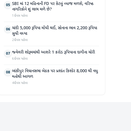
SBI માં 12 મહિનાની FD પર કેટલું વ્યાજ મળશે, વરિષ્ઠ
05
નાગરિકોને શું લાભ મળે છે?
1 દિવસ પહેલા
ચાંદી 5,000 રૂપિયા મોંઘી થઈ, સોનાના ભાવ 2,200 રૂપિયા
06
સુધી વધ્યા
2 દિવસ પહેલા
જ્વેલરી શોરૂમમાંથી આશરે 1 કરોડ રૂપિયાના દાગીના ચોરી
07
6 દિવસ પહેલા
બાંકીપુર વિધાનસભા બેઠક પર પ્રશાંત કિશોર 8,000 થી વધુ
08
મતોથી આગળ
4 દિવસ પહેલા