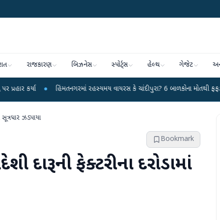
રાત
રાજકારણ
બિઝનેસ
સ્પોર્ટ્સ
હેલ્થ
ગેજેટ
અન
●
હિંમતનગરમાં રહસ્યમય વાયરસ કે ચાંદીપુરા? 6 બાળકોના મોતથી ફફડાટ
●
હવામા
ે સૂત્રધાર ઝડપાયા
Bookmark
શી દારૂની ફેક્ટરીના દરોડામાં