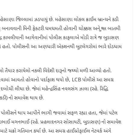
 મહેસાણા જિલ્લામાં ઝડપાયું છે. મહેસાણા લોકલ ક્રાઈમ બ્રાન્ચને કડી
ૂ બનાવવાની મિની ફેક્ટરી ધમધમતી હોવાની ચોક્કસ અને ગુપ્ત બાતમી
ામલીયાની આગેવાનીમાં પોલીસ કાફલાએ મોડી રાત્રે જ બુડાસણ
 લીધો હતો. પોલીસની આ અણધારી એક્શનથી બુટલેગરોમાં ભારે દોડધામ
લો તૈયાર કરાયેલો નકલી વિદેશી દારૂનો જથ્થો મળી આવ્યો હતો.
 બનાવવામાં આવતો હોવાનો પર્દાફાશ થયો છે, LCB પોલીસે આ સમગ્ર
ોચી લીધા છે. જેમાં મહેન્દ્રસિંહ નવલસંગ ઝાલા (રહે. રિદ્ધિ
 કડી) નો સમાવેશ થાય છે.
ો પોલીસને થાપ આપીને ભાગી જવામાં સફળ રહ્યા હતા, જેમાં પટેલ
ષદભાઈ મગનભાઈ (રહે. પ્રહલાદનગર સોસાયટી, બુડાસણ) નો સમાવેશ
ાટે ચક્રો ગતિમાન કર્યા છે. આ સમગ્ર હાઈપ્રોફાઈલ નેટવર્ક અંગે