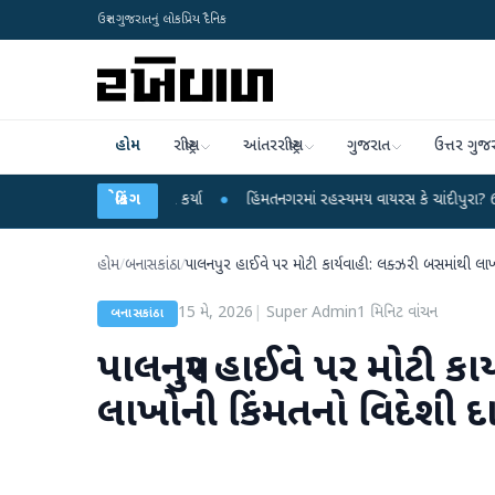
ઉત્તર ગુજરાતનું લોકપ્રિય દૈનિક
હોમ
રાષ્ટ્રીય
આંતરરાષ્ટ્રીય
ગુજરાત
ઉત્તર ગુજ
કેન્દ્ર પર પ્રહાર કર્યા
બ્રેકિંગ
●
હિંમતનગરમાં રહસ્યમય વાયરસ કે ચાંદીપુરા? 6 બાળકોના 
હોમ
/
બનાસકાંઠા
/
પાલનપુર હાઈવે પર મોટી કાર્યવાહી: લક્ઝરી બસમાંથી લાખ
15 મે, 2026
|
Super Admin
1
મિનિટ વાંચન
બનાસકાંઠા
પાલનપુર હાઈવે પર મોટી કા
લાખોની કિંમતનો વિદેશી દ