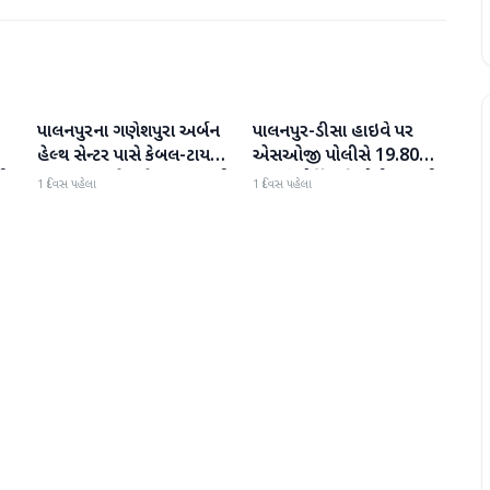
પાલનપુરના ગણેશપુરા અર્બન
પાલનપુર-ડીસા હાઇવે પર
બનાસકાંઠા
બનાસકાંઠા
હેલ્થ સેન્ટર પાસે કેબલ-ટાયર
એસઓજી પોલીસે 19.80
પી
સળગાવાતા ફેલાયેલા ધુમાડાથી
લાખનું મોર્ફિન હિરોઈન ઝડપી
1 દિવસ પહેલા
1 દિવસ પહેલા
લોકો પરેશાન
પાડ્યું