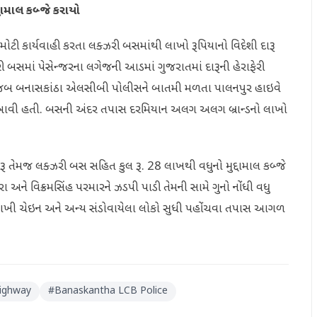
દામાલ કબ્જે કરાયો
ટી કાર્યવાહી કરતા લક્ઝરી બસમાંથી લાખો રૂપિયાનો વિદેશી દારૂ
બસમાં પેસેન્જરના લગેજની આડમાં ગુજરાતમાં દારૂની હેરાફેરી
ુજબ બનાસકાંઠા એલસીબી પોલીસને બાતમી મળતા પાલનપુર હાઇવે
ાં આવી હતી. બસની અંદર તપાસ દરમિયાન અલગ અલગ બ્રાન્ડનો લાખો
ારૂ તેમજ લક્ઝરી બસ સહિત કુલ રૂ. 28 લાખથી વધુનો મુદ્દામાલ કબ્જે
ને વિક્રમસિંહ પરમારને ઝડપી પાડી તેમની સામે ગુનો નોંધી વધુ
આખી ચેઇન અને અન્ય સંડોવાયેલા લોકો સુધી પહોંચવા તપાસ આગળ
Highway
#
Banaskantha LCB Police