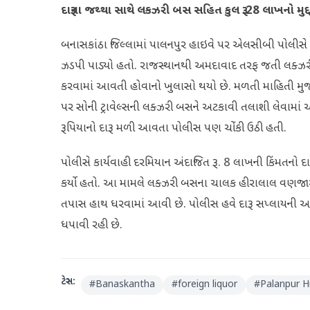
દારૂના જથ્થા સાથે લકઝરી બસ સહિત કુલ રૂ.28 લાખનો મુદ્
બનાસકાંઠા જિલ્લામાં પાલનપુર હાઇવે પર એલસીબી પોલીસે મો
ઝડપી પાડ્યો હતો. રાજસ્થાનથી અમદાવાદ તરફ જતી લક્ઝરી 
કરવામાં આવતી હોવાનો ખુલાસો થયો છે. મળતી માહિતી મ
પર સોની ટ્રાવેલ્સની લક્ઝરી બસને અટકાવી તલાશી લેવામ
રૂપિયાનો દારૂ મળી આવતા પોલીસ પણ ચોંકી ઉઠી હતી.
પોલીસે કાર્યવાહી દરમિયાન અંદાજિત રૂ. 8 લાખની કિંમતનો દ
કર્યો હતો. આ મામલે લક્ઝરી બસના ચાલક હીરાલાલ વણજારા અ
તપાસ હાથ ધરવામાં આવી છે. પોલીસ હવે દારૂ સપ્લાયની 
ધપાવી રહી છે.
ટેગ્સ:
#
Banaskantha
#
foreign liquor
#
Palanpur 