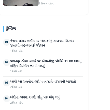
હુમલો: બે ઈજાગ્રસ્ત, આરોપી
1 દિવસ પહેલા
સામે કડક કાર્યવાહીની માંગ
ટ્રેન્ડિંગ
નેનાવા-સાંચોર હાઈવે પર ખાડાઓનું સામ્રાજ્ય બિસ્માર
01
રસ્તાથી વાહનચાલકો પરેશાન
1 દિવસ પહેલા
પાલનપુર-ડીસા હાઇવે પર એસઓજી પોલીસે 19.80 લાખનું
02
મોર્ફિન હિરોઈન ઝડપી પાડ્યું
1 દિવસ પહેલા
આજે આ રાજ્યોમાં ભારે પવન સાથે વરસાદની આગાહી
03
2 દિવસ પહેલા
ચાંદીના ભાવમાં વધારો, સોનું પણ મોંઘુ થયું
04
2 દિવસ પહેલા