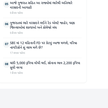
આજે ગુજરાત સહિત આ રાજ્યોમાં ભારેથી અતિભારે
05
વરસાદની આગાહી
6 દિવસ પહેલા
ગુજરાતમાં ભારે વરસાદને લઈને રેડ એલર્ટ જાહેર, ઘણા
06
જિલ્લાઓમાં શાળાઓ અને કોલેજો બંધ
6 દિવસ પહેલા
SBI માં 12 મહિનાની FD પર કેટલું વ્યાજ મળશે, વરિષ્ઠ
07
નાગરિકોને શું લાભ મળે છે?
17 કલાક પહેલા
ચાંદી 5,000 રૂપિયા મોંઘી થઈ, સોનાના ભાવ 2,200 રૂપિયા
08
સુધી વધ્યા
1 દિવસ પહેલા