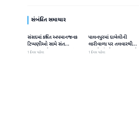
સંબંધિત સમાચાર
સંસદમાં કથિત અપમાનજનક
પાલનપુરમાં દાબેલીની
બનાસકાંઠા
બનાસકાંઠા
ટિપ્પણીઓ સામે સંત
લારીવાળા પર તલવારથી
સમાજમાં રોષ: પાલનપુરમાં
હુમલો: બે ઈજાગ્રસ્ત, આરો
1 દિવસ પહેલા
1 દિવસ પહેલા
VHP સાથે મળીને અધિક
સામે કડક કાર્યવાહીની માંગ
કલેક્ટરને આવેદનપત્ર આપ્યું