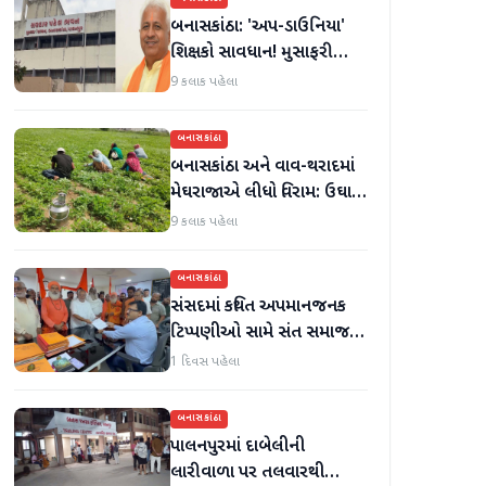
બનાસકાંઠા: 'અપ-ડાઉનિયા'
શિક્ષકો સાવધાન! મુસાફરી
કરતા શિક્ષકો સામે તવાઈ હાથ
9 કલાક પહેલા
ધરાશે
બનાસકાંઠા
બનાસકાંઠા અને વાવ-થરાદમાં
મેઘરાજાએ લીધો વિરામ: ઉઘાડ
નીકળતાં ખેડૂતોમાં આનંદનો
9 કલાક પહેલા
માહોલ
બનાસકાંઠા
સંસદમાં કથિત અપમાનજનક
ટિપ્પણીઓ સામે સંત સમાજમાં
રોષ: પાલનપુરમાં VHP સાથે
1 દિવસ પહેલા
મળીને અધિક કલેક્ટરને
આવેદનપત્ર આપ્યું
બનાસકાંઠા
પાલનપુરમાં દાબેલીની
લારીવાળા પર તલવારથી