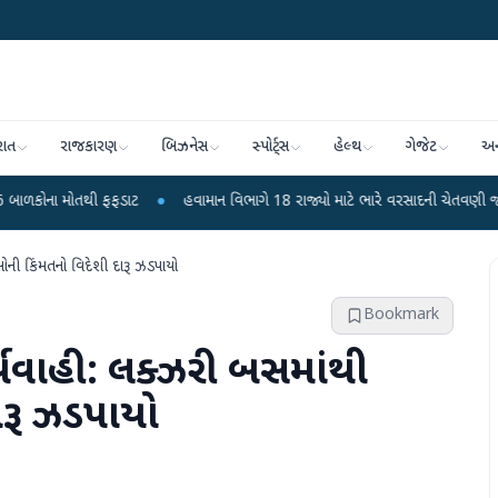
રાત
રાજકારણ
બિઝનેસ
સ્પોર્ટ્સ
હેલ્થ
ગેજેટ
અન
મોતથી ફફડાટ
●
હવામાન વિભાગે 18 રાજ્યો માટે ભારે વરસાદની ચેતવણી જારી કરી
●
ોની કિંમતનો વિદેશી દારૂ ઝડપાયો
Bookmark
ર્યવાહી: લક્ઝરી બસમાંથી
ારૂ ઝડપાયો