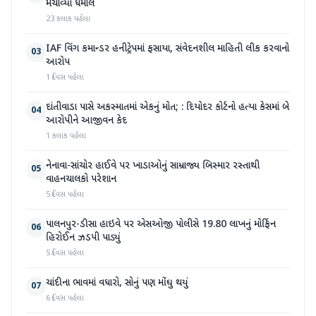
મચાવ્યો ધમાલ
23 કલાક પહેલા
IAF વિંગ કમાન્ડર હનીટ્રેપમાં ફસાયા, સંવેદનશીલ માહિતી લીક કરવાનો
03
આરોપ
1 દિવસ પહેલા
દાંતીવાડા પાસે અકસ્માતમાં એકનું મોત; : દિયોદર કોર્ટનો હત્યા કેસમાં બે
04
આરોપીને આજીવન કેદ
1 કલાક પહેલા
નેનાવા-સાંચોર હાઈવે પર ખાડાઓનું સામ્રાજ્ય બિસ્માર રસ્તાથી
05
વાહનચાલકો પરેશાન
5 દિવસ પહેલા
પાલનપુર-ડીસા હાઇવે પર એસઓજી પોલીસે 19.80 લાખનું મોર્ફિન
06
હિરોઈન ઝડપી પાડ્યું
5 દિવસ પહેલા
ચાંદીના ભાવમાં વધારો, સોનું પણ મોંઘુ થયું
07
6 દિવસ પહેલા