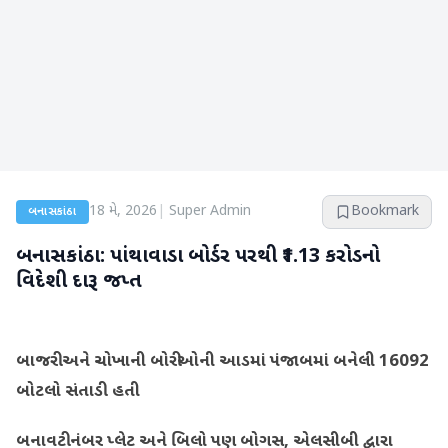
18 મે, 2026
|
Super Admin
Bookmark
બનાસકાંઠા
બનાસકાંઠા: પાંથાવાડા બોર્ડર પરથી ₹1.13 કરોડનો
વિદેશી દારૂ જપ્ત
બાજરી અને ચોખાની બોરીઓની આડમાં પંજાબમાં બનેલી 16092
બોટલો સંતાડી હતી
બનાવટી નંબર પ્લેટ અને બિલો પણ બોગસ, એલસીબી દ્વારા