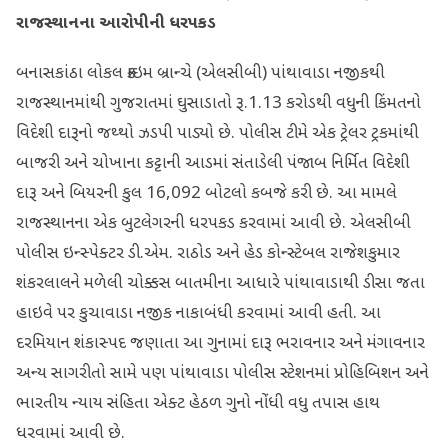
રાજસ્થાનના આરોપીની ધરપકડ
બનાસકાંઠા લોકલ ક્રાઇમ બ્રાન્ચે (એલસીબી) પાંથાવાડા નજીકથી
રાજસ્થાનમાંથી ગુજરાતમાં ઘુસાડાતો રૂ.1.13 કરોડથી વધુની કિંમતનો
વિદેશી દારૂનો જથ્થો ઝડપી પાડ્યો છે. પોલીસ ટીમે એક ટ્રેલર ટ્રકમાંથી
બાજરી અને ચોખાના કટ્ટાની આડમાં સંતાડેલી પંજાબ નિર્મિત વિદેશી
દારૂ અને બિયરની કુલ 16,092 બોટલો કબજે કરી છે. આ મામલે
રાજસ્થાનના એક બુટલેગરની ધરપકડ કરવામાં આવી છે. એલસીબી
પોલીસ ઇન્સ્પેક્ટર ડી.એમ. રાઠોડ અને હેડ કોન્સ્ટેબલ રાજેશકુમાર
શંકરલાલને મળેલી ચોક્કસ બાતમીના આધારે પાંથાવાડાથી ડીસા જતા
હાઇવે પર કુચાવાડા નજીક નાકાબંધી કરવામાં આવી હતી. આ
દરમિયાન શંકાસ્પદ જણાતા આ ગુનામાં દારૂ ભરાવનાર અને મંગાવનાર
અન્ય સાગરીતો સામે પણ પાંથાવાડા પોલીસ સ્ટેશનમાં પ્રોહિબિશન અને
ભારતીય ન્યાય સંહિતા એક્ટ હેઠળ ગુનો નોંધી વધુ તપાસ હાથ
ધરવામાં આવી છે.