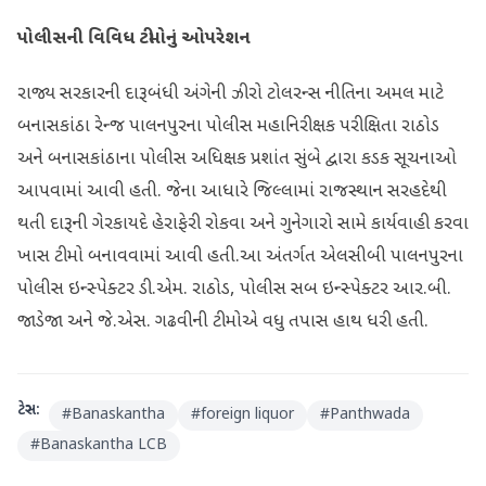
પોલીસની વિવિધ ટીમોનું ઓપરેશન
રાજ્ય સરકારની દારૂબંધી અંગેની ઝીરો ટોલરન્સ નીતિના અમલ માટે
બનાસકાંઠા રેન્જ પાલનપુરના પોલીસ મહાનિરીક્ષક પરીક્ષિતા રાઠોડ
અને બનાસકાંઠાના પોલીસ અધિક્ષક પ્રશાંત સુંબે દ્વારા કડક સૂચનાઓ
આપવામાં આવી હતી. જેના આધારે જિલ્લામાં રાજસ્થાન સરહદેથી
થતી દારૂની ગેરકાયદે હેરાફેરી રોકવા અને ગુનેગારો સામે કાર્યવાહી કરવા
ખાસ ટીમો બનાવવામાં આવી હતી.આ અંતર્ગત એલસીબી પાલનપુરના
પોલીસ ઇન્સ્પેક્ટર ડી.એમ. રાઠોડ, પોલીસ સબ ઇન્સ્પેક્ટર આર.બી.
જાડેજા અને જે.એસ. ગઢવીની ટીમોએ વધુ તપાસ હાથ ધરી હતી.
ટેગ્સ:
#
Banaskantha
#
foreign liquor
#
Panthwada
#
Banaskantha LCB