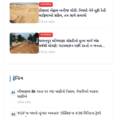
બનાસકાંઠા
ડીસામાં બેફામ ખનીજ ચોરી: નિયમો નેવે મૂકી રેતી
માફિયાઓ સક્રિય, તંત્ર સામે સવાલો
2 દિવસ પહેલા
બનાસકાંઠા
પાલનપુર ધનિયાણા ચોકડીનો મુખ્ય માર્ગ એક
વર્ષથી ધોરણે: ગટરલાઇન પછી રસ્તો ન બનતા
હાલાકી
2 દિવસ પહેલા
ટ્રેન્ડિંગ
ખીમાણામાં જાહેર રસ્તા પર ગંદા પાણીનો નિકાલ, વેપારીઓ આકરા
01
પાણીએ
3 દિવસ પહેલા
‘KGF’ના યશનો ખૂંખાર અવતાર! ‘ટોક્સિક’ના 4:38 મિનિટના ટ્રેલરે
02