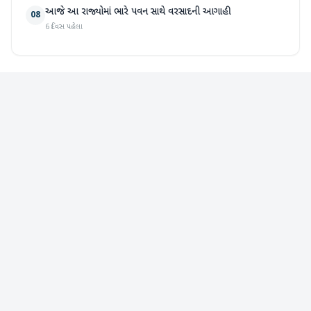
આજે આ રાજ્યોમાં ભારે પવન સાથે વરસાદની આગાહી
08
6 દિવસ પહેલા