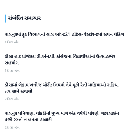
સંબંધિત સમાચાર
પાલનપુરમાં ફૂડ વિભાગની લાલ આંખ:21 હોટેલ- રેસ્ટોરન્ટમાં સઘન ચેકિંગ
બનાસકાંઠા
1 દિવસ પહેલા
ડીસા હાટ પ્રોજેક્ટ: ડી.એન.પી. કોલેજના વિદ્યાર્થીઓનો ઉત્સાહભેર
બનાસકાંઠા
સહયોગ
1 દિવસ પહેલા
ડીસામાં બેફામ ખનીજ ચોરી: નિયમો નેવે મૂકી રેતી માફિયાઓ સક્રિય,
બનાસકાંઠા
તંત્ર સામે સવાલો
2 દિવસ પહેલા
પાલનપુર ધનિયાણા ચોકડીનો મુખ્ય માર્ગ એક વર્ષથી ધોરણે: ગટરલાઇન
બનાસકાંઠા
પછી રસ્તો ન બનતા હાલાકી
2 દિવસ પહેલા