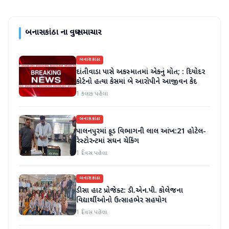
બનાસકાંઠા
ના વધુ સમાચાર
બનાસકાંઠા
દાંતીવાડા પાસે અકસ્માતમાં એકનું મોત; : દિયોદર
કોર્ટનો હત્યા કેસમાં બે આરોપીને આજીવન કેદ
1 કલાક પહેલા
બનાસકાંઠા
પાલનપુરમાં ફૂડ વિભાગની લાલ આંખ:21 હોટેલ-
રેસ્ટોરન્ટમાં સઘન ચેકિંગ
1 દિવસ પહેલા
બનાસકાંઠા
ડીસા હાટ પ્રોજેક્ટ: ડી.એન.પી. કોલેજના
વિદ્યાર્થીઓનો ઉત્સાહભેર સહયોગ
1 દિવસ પહેલા