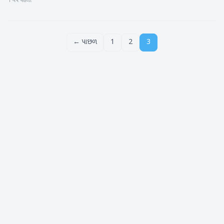
1 વર્ષ પહેલા
← પાછળ
1
2
3