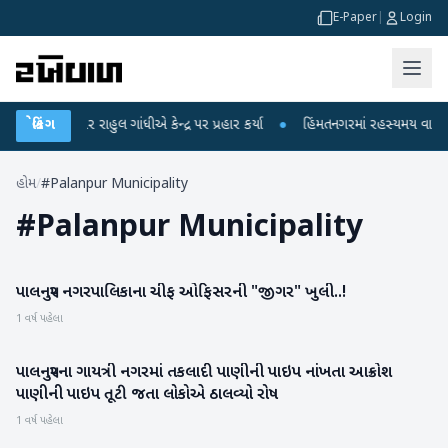
E-Paper
|
Login
આરોપો પર રાહુલ ગાંધીએ કેન્દ્ર પર પ્રહાર કર્યા
બ્રેકિંગ
●
હિંમતનગરમાં રહસ્યમય વાયરસ કે 
હોમ
/
#Palanpur Municipality
#
Palanpur Municipality
પાલનપુર નગરપાલિકાના ચીફ ઓફિસરની "જીગર" ખુલી..!
બનાસકાંઠા
1 વર્ષ પહેલા
પાલનપુરના ગાયત્રી નગરમાં તકલાદી પાણીની પાઇપ નાંખતા આક્રોશ
બનાસકાંઠા
પાણીની પાઇપ તૂટી જતા લોકોએ ઠાલવ્યો રોષ
1 વર્ષ પહેલા