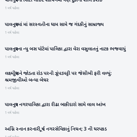
પાલનપુરના સિટી લાઇટ શોપિંગમાં ત્રણ દુકાનો સીલ કરાઇ
1 વર્ષ પહેલા
પાલનપુરમાં માં સરસ્વતીના ધામ સામે જ ગંદકીનું સામ્રાજ્ય
બનાસકાંઠા
1 વર્ષ પહેલા
પાલનપુરના ન્યુ બસ પોર્ટમાં પાલિકા દ્વારા વેરા વસુલાતનું નાટક ભજવાયું
બનાસકાંઠા
1 વર્ષ પહેલા
લક્ષ્મીપુરાને જોડતા રોડ પરની ઝૂંપડપટ્ટી પર જેસીબી ફરી વળ્યું:
બનાસકાંઠા
શ્રમજીવીઓ બન્યા બેઘર
1 વર્ષ પહેલા
પાલનપુર નગરપાલિકા દ્વારા રીઢા બાકીદારો સામે લાલ આંખ
બનાસકાંઠા
1 વર્ષ પહેલા
અગ્નિ સ્નાન કરનારી પૂર્વ નગરસેવિકાનું નિધન; 3 ની ધરપકડ
બનાસકાંઠા