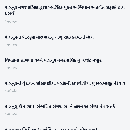
પાલનપુર નગરપાલિકા દ્વારા પ્લાસ્ટિક મુક્ત અભિયાન અંતર્ગત સફાઈ હાથ
બનાસકાંઠા
ધરાઈ
1 વર્ષ પહેલા
પાલનપુરના બારડપુરા મારુવાસનું નાળું સાફ કરવાની માંગ
બનાસકાંઠા
1 વર્ષ પહેલા
વિપક્ષના હોબળા વચ્ચે પાલનપુર નગરપાલિકાનું બજેટ મંજુર
બનાસકાંઠા
1 વર્ષ પહેલા
પાલનપુરની વૃંદાવન સોસાયટીમાં બ્લોકની કામગીરીમાં ધુપલ્લબાજી ની રાવ
બનાસકાંઠા
1 વર્ષ પહેલા
પાલનપુર; ઉનાળામાં સંભવિત રોગચાળા ને લઈને આરોગ્ય તંત્ર સતર્ક
બનાસકાંઠા
1 વર્ષ પહેલા
બનાસકાંઠા