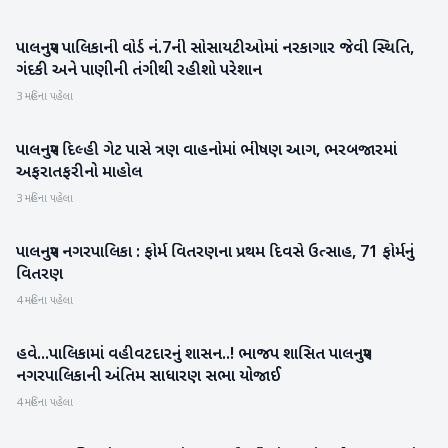
પાલનપુર પાલિકાની વોર્ડ નં.7ની સોસાયટીઓમાં નરકાગાર જેવી સ્થિતિ,
બનાસકાંઠા
ગંદકી અને પાણીની તંગીથી રહીશો પરેશાન
3 મહિના પહેલા
પાલનપુર દિલ્હી ગેટ પાસે ત્રણ વાહનોમાં ભીષણ આગ, ભરબજારમાં
બનાસકાંઠા
અફરાતફરીનો માહોલ
3 મહિના પહેલા
પાલનપુર નગરપાલિકા : ફોર્મ વિતરણના પ્રથમ દિવસે ઉત્સાહ, 71 ફોર્મનું
બનાસકાંઠા
વિતરણ
4 મહિના પહેલા
હવે...પાલિકામાં વહીવટદારનું શાસન..! ભાજપ શાસિત પાલનપુર
બનાસકાંઠા
નગરપાલિકાની અંતિમ સાધારણ સભા યોજાઈ
4 મહિના પહેલા