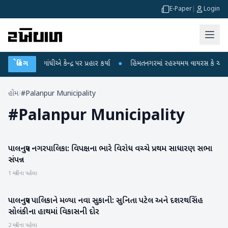
E-Paper
|
Login
રાહુલ ગાંધીએ કેન્દ્ર પર પ્રહાર કર્યા
બ્રેકિંગ
●
હિંમતનગરમાં રહસ્યમય વાયરસ કે ચાંદીપુરા
હોમ
/
#Palanpur Municipality
#
Palanpur Municipality
પાલનપુર નગરપાલિકા: વિપક્ષના ભારે વિરોધ વચ્ચે પ્રથમ સાધારણ સભા
બનાસકાંઠા
સંપન્ન
1 મહિના પહેલા
પાલનપુર પાલિકાને મળ્યા નવા સુકાની: સુનિતા પટેલ અને દશરથસિંહ
બનાસકાંઠા
સોલંકીના હાથમાં વિકાસની દોર
2 મહિના પહેલા