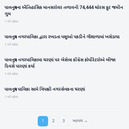
પાલનપુરના ઐતિહાસિક માનસરોવર તળાવની 74,444 ચોરસ ફૂટ જમીન
બનાસકાંઠા
ગુમ
1 વર્ષ પહેલા
પાલનપુર નગરપાલિકા દ્વારા રખડતા પશુઓ પકડીને ગૌશાળામાં ખસેડાયા
બનાસકાંઠા
1 વર્ષ પહેલા
પાલનપુર નગરપાલિકામા ધરણાં પર બેસેલા કોંગ્રેસ કોર્પોરેટરોએ બીજા
બનાસકાંઠા
દિવસે પારણાં કર્યા
1 વર્ષ પહેલા
પાલનપુર પાલિકા સામે વિપક્ષી નગરસેવકના ધરણાં
બનાસકાંઠા
1 વર્ષ પહેલા
1
2
3
આગળ →