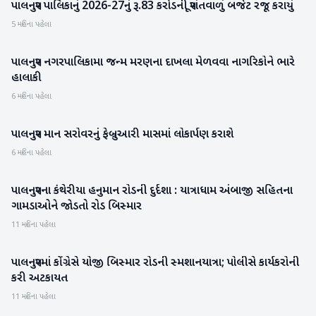
પાલનપુર પાલિકાનું 2026-27નું રૂ.83 કરોડની પૂરાંતવાળું બજેટ રજૂ કરાયું
બનાસકાંઠા
5 મહિના પહેલા
પાલનપુર નગરપાલિકામા જન્મ મરણના દાખલા મેળવવા નાગરિકોને ભારે
બનાસકાંઠા
હાલાકી
6 મહિના પહેલા
પાલનપુર માન સરોવરનું ફેબ્રુઆરી માસમાં લોકાર્પણ કરાશે
બનાસકાંઠા
6 મહિના પહેલા
પાલનપુરના કંથેરીયા હનુમાન રોડની દુર્દશા : યાત્રાધામ અંબાજી સહિતના
બનાસકાંઠા
ગામડાઓને જોડતો રોડ બિસ્માર
11 મહિના પહેલા
પાલનપુરમાં કોંગ્રેસે યોજી બિસ્માર રોડની સ્મશાનયાત્રા; પોલીસે કાર્યકરોની
બનાસકાંઠા
કરી અટકાયત
11 મહિના પહેલા