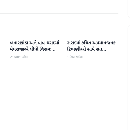
બનાસકાંઠા અને વાવ-થરાદમાં
સંસદમાં કથિત અપમાનજનક
બનાસકાંઠા
બનાસકાંઠા
મેઘરાજાએ લીધો વિરામ:
ટિપ્પણીઓ સામે સંત
ાથ
ઉઘાડ નીકળતાં ખેડૂતોમાં
સમાજમાં રોષ: પાલનપુરમાં
23 કલાક પહેલા
1 દિવસ પહેલા
આનંદનો માહોલ
VHP સાથે મળીને અધિક
કલેક્ટરને આવેદનપત્ર આપ્યું