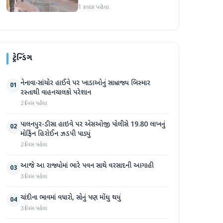
આકરા પાણીએ
1 કલાક પહેલા
ટ્રેન્ડિંગ
નેનાવા-સાંચોર હાઈવે પર ખાડાઓનું સામ્રાજ્ય બિસ્માર
01
રસ્તાથી વાહનચાલકો પરેશાન
2 દિવસ પહેલા
પાલનપુર-ડીસા હાઇવે પર એસઓજી પોલીસે 19.80 લાખનું
02
મોર્ફિન હિરોઈન ઝડપી પાડ્યું
2 દિવસ પહેલા
આજે આ રાજ્યોમાં ભારે પવન સાથે વરસાદની આગાહી
03
3 દિવસ પહેલા
ચાંદીના ભાવમાં વધારો, સોનું પણ મોંઘુ થયું
04
3 દિવસ પહેલા