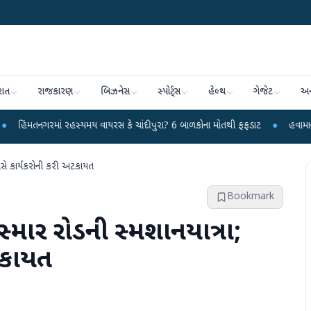
રાત
રાજકારણ
બિઝનેસ
સ્પોર્ટ્સ
હેલ્થ
ગેજેટ
અન
રમાં રહસ્યમય વાયરસ કે ચાંદીપુરા? 6 બાળકોના મોતથી ફફડાટ
●
હવામાન વિભાગે 18 ર
ોલીસે કાર્યકરોની કરી અટકાયત
Bookmark
બિસ્માર રોડની સ્મશાનયાત્રા;
ટકાયત