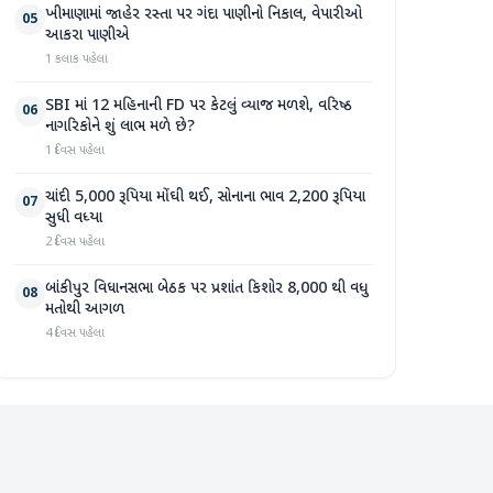
ખીમાણામાં જાહેર રસ્તા પર ગંદા પાણીનો નિકાલ, વેપારીઓ
05
આકરા પાણીએ
1 કલાક પહેલા
SBI માં 12 મહિનાની FD પર કેટલું વ્યાજ મળશે, વરિષ્ઠ
06
નાગરિકોને શું લાભ મળે છે?
1 દિવસ પહેલા
ચાંદી 5,000 રૂપિયા મોંઘી થઈ, સોનાના ભાવ 2,200 રૂપિયા
07
સુધી વધ્યા
2 દિવસ પહેલા
બાંકીપુર વિધાનસભા બેઠક પર પ્રશાંત કિશોર 8,000 થી વધુ
08
મતોથી આગળ
4 દિવસ પહેલા