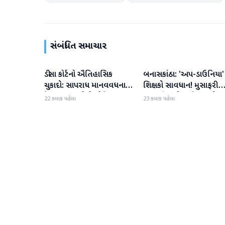
સંબંધિત સમાચાર
ડીસા કોર્ટનો ઐતિહાસિક
બનાસકાંઠા: 'અપ-ડાઉનિયા'
બનાસકાંઠા
બનાસકાંઠા
ચુકાદો: સાપરાધ માનવવધના
શિક્ષકો સાવધાન! મુસાફરી
કેસમાં ૩ આરોપીઓને ૧૦
કરતા શિક્ષકો સામે તવાઈ હ
22 કલાક પહેલા
23 કલાક પહેલા
વર્ષની કેદ અને ૬ લાખનો દંડ
ધરાશે