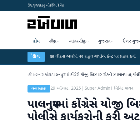
ઉત્તર ગુજરાતનું લોકપ્રિય દૈનિક
હોમ
રાષ્ટ્રીય
આંતરરાષ્ટ્રીય
ગુજરાત
ઉત્તર ગુજ
UGC-NET પરીક્ષા લીકના આરોપો પર રાહુલ ગાંધીએ કેન્દ્ર પર પ્રહાર કર્યા
બ્રેકિંગ
●
હિંમતનગ
હોમ
/
બનાસકાંઠા
/
પાલનપુરમાં કોંગ્રેસે યોજી બિસ્માર રોડની સ્મશાનયાત્રા; પ
29 ઑગસ્ટ, 2025
|
Super Admin
1
મિનિટ વાંચન
બનાસકાંઠા
પાલનપુરમાં કોંગ્રેસે યોજી 
પોલીસે કાર્યકરોની કરી અ