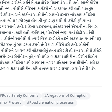
બિસ્માર રોડને લઈને વિપક્ષ કોંગ્રેસ મેદાનમાં આવી હતી. આજે કોંગ્રેસ
. જ્યાં પોલીસે કોંગ્રેસના કાર્યકરો ની અટકાયત કરી હતી. પાલનપુર
્યારે કમિશન અને કટકીના આક્ષેપોનો સામનો કરનાર બાંધકામ કમિટીના
તમાં જોવા મળી રહ્યા હોવાની બુમરાણ મચી છે. કરોડો રૂપિયા ના
રોડ પર આવી હતી. શહેરના ધારાસભ્ય, કલેકટર અને એસ.પી.ના નિવાસ
ી સ્મશાનયાત્રા કાઢી હતી. દરમિયાન, પોલીસને જાણ થતાં દોડી આવેલી
ળા- કોલેજો આવેલી છે. ત્યારે બિસ્માર રોડને લઇને અકસ્માત થવાની પણ
રોડ રસ્તાનું સમારકામ કરાવે તેવી માંગ કોંગ્રેસે કરી હતી. લોકોની
ોલીસને આગળ કરી લોકશાહીનું હનન કરી રહી હોવાના આક્ષેપો કોંગ્રેસે
વરના રીનોવેશન મુદ્દે વગોવાયેલ બાંધકામ કમિટી ના ચેરમેન દિલીપ
બાંધકામ કમિટીના પાપે ભાજપના નગર પાલિકાના સત્તાધીશોનો વહીવટ
ંડળ બાંધકામ કમિટીના કથિત ભ્રષ્ટાચાર પર લગામ લગાવે તેવી માંગ
#
Road Safety Concerns
#
Allegations of Corruption
&amp; Protest
#
Road cremation procession