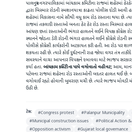
પાલનપુર નગરપાલિકામાં બાંધકામ કમિટીના રાજમાં શહેરમાં ઠેરઠેર 
દ્વારા બિસ્માર રોડની સ્મશાનયાત્રા કાઢતા પોલીસ દોડી આવી હતી
શહેરમાં વિકાસના નામે સૌથી વધુ કામ રોડ રસ્તાના થયા છે. ત
રાજમાં તકલાદી રસ્તાઓ બનતા ઠેર ઠેર રોડ રસ્તા બિસ્માર હાલ
આંધણ છતાં રસ્તાઓની ભંગાર હાલતને લઈને વિપક્ષ કોંગ્રેસ 
સ્થાનને જોડતા ડેરી રોડની ભંગાર હાલતને લઈને કોંગ્રેસે રોડન
પોલીસે કોંગ્રેસી કાર્યકરોની અટકાયત કરી હતી. આ રોડ પર શા
શકયતા રહી છે. ત્યારે કોઈ દુર્ઘટનાની રાહ જોયા વગર તંત્ર તાકીદે 
સમસ્યાને વાચા આપનાર વિપક્ષને દબાવવા માટે ભાજપ સરકાર પ
કર્યા હતા.
બાંધકામ કમિટીના પાપે વગોવાતો વહીવટ;
આમ, માનસરો
પટેલના રાજમાં શહેરના રોડ રસ્તાઓની બદતર હાલત થઈ છે. 
વગોવાઈ રહ્યો હોવાની બુમરાણ મચી છે. ત્યારે ભાજપ મોવડી મ
ઉઠી છે.
ટેગ્સ:
#
Congress protest
#
Palanpur Municipality
#
Municipal construction issues
#
Political Action 
#
Opposition activism
#
Gujarat local governance