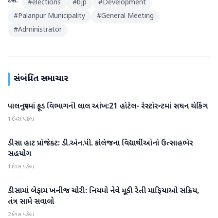
ટેગ્સ:
#
elections
#
bjp
#
Development
#
Palanpur Municipality
#
General Meeting
#
Administrator
સંબંધિત સમાચાર
પાલનપુરમાં ફૂડ વિભાગની લાલ આંખ:21 હોટેલ- રેસ્ટોરન્ટમાં સઘન ચેકિંગ
બનાસકાંઠા
1 દિવસ પહેલા
ડીસા હાટ પ્રોજેક્ટ: ડી.એન.પી. કોલેજના વિદ્યાર્થીઓનો ઉત્સાહભેર
બનાસકાંઠા
સહયોગ
1 દિવસ પહેલા
ડીસામાં બેફામ ખનીજ ચોરી: નિયમો નેવે મૂકી રેતી માફિયાઓ સક્રિય,
બનાસકાંઠા
તંત્ર સામે સવાલો
2 દિવસ પહેલા