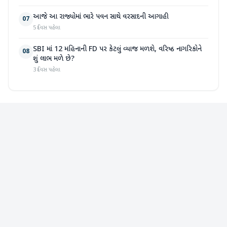
આજે આ રાજ્યોમાં ભારે પવન સાથે વરસાદની આગાહી
07
5 દિવસ પહેલા
SBI માં 12 મહિનાની FD પર કેટલું વ્યાજ મળશે, વરિષ્ઠ નાગરિકોને
08
શું લાભ મળે છે?
3 દિવસ પહેલા