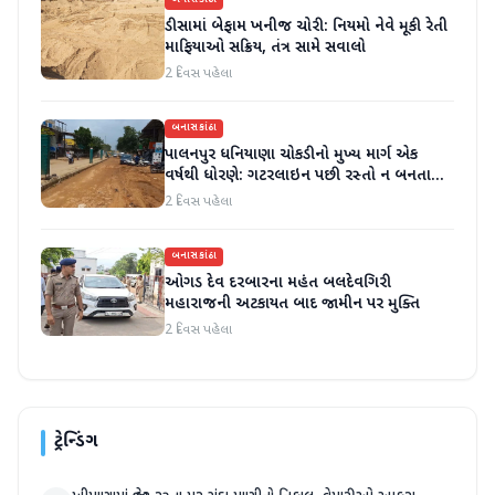
બનાસકાંઠા
ડીસામાં બેફામ ખનીજ ચોરી: નિયમો નેવે મૂકી રેતી
માફિયાઓ સક્રિય, તંત્ર સામે સવાલો
2 દિવસ પહેલા
બનાસકાંઠા
પાલનપુર ધનિયાણા ચોકડીનો મુખ્ય માર્ગ એક
વર્ષથી ધોરણે: ગટરલાઇન પછી રસ્તો ન બનતા
હાલાકી
2 દિવસ પહેલા
બનાસકાંઠા
ઓગડ દેવ દરબારના મહંત બલદેવગિરી
મહારાજની અટકાયત બાદ જામીન પર મુક્તિ
2 દિવસ પહેલા
ટ્રેન્ડિંગ