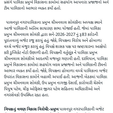
પ્રસંગે પાલિકા પ્રમુખે વિકાસના કામોમાં સહયોગ આપનારા પ્રજાજનો અને
ટીમ પાલિકાનો આભાર વ્યક્ત કર્યો હતો.
પાલનપુર નગરપાલિકાના પ્રમુખ ચીમનલાલ સોલંકીના અધ્યક્ષ સ્થાને
આજે પાલિકાની અંતિમ સાધારણ સભા યોજાઈ હતી. જેમાં પાલિકા
પ્રમુખ ચીમનલાલ સોલંકી દ્વારા સને-2026-2027 નું રૂ.83 કરોડની
પૂરાંતવાળું બજેટ રજૂ કરાયું હતું. જોકે, વિપક્ષના વિરોધ અને હોબાળા
વચ્ચે બજેટ મંજુર કરાયું હતું. વિપક્ષે શાસક પક્ષ પર ભ્રષ્ટાચારના આક્ષેપો
કરી ડુપ્લિકેટ નોટો ઉછાળી હતી. વિપક્ષની વર્તુણૂંક ને પાલિકા પ્રમુખ
ચીમનલાલ સોલંકીએ આદતથી મજબૂર ગણાવી હતી. દરમિયાન, પાલિકા
પ્રમુખે વિકાસના કામોમાં સહયોગ બદલ પ્રજાજનો અને પાલિકાની ટીમનો
આભાર વ્યક્ત કર્યો હતો. જોકે, વિપક્ષના હોબાળા વચ્ચે પાલિકાના બજેટ
ઉપરાંત વિકાસના કામોને બહાલી અપાઈ હતી. આજની બેઠકમાં પાલિકા
પ્રમુખ ચીમનલાલ સોલંકી, ઉપ પ્રમુખ નાગજી દેસાઈ, કારોબારી ચેરમેન
પિયુષ પટેલ, ચીફ ઓફિસર જીગર પટેલ સહિતના અધિકારીઓ અને
નગરસેવકો ઉપસ્થિત રહ્યા હતા.
વિપક્ષનું વલણ વિકાસ વિરોધી:-પ્રમુખ
પાલનપુર નગરપાલિકાની બજેટ