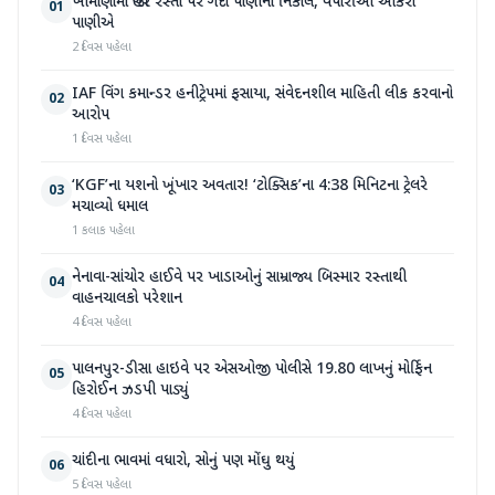
ખીમાણામાં જાહેર રસ્તા પર ગંદા પાણીનો નિકાલ, વેપારીઓ આકરા
01
પાણીએ
2 દિવસ પહેલા
IAF વિંગ કમાન્ડર હનીટ્રેપમાં ફસાયા, સંવેદનશીલ માહિતી લીક કરવાનો
02
આરોપ
1 દિવસ પહેલા
‘KGF’ના યશનો ખૂંખાર અવતાર! ‘ટોક્સિક’ના 4:38 મિનિટના ટ્રેલરે
03
મચાવ્યો ધમાલ
1 કલાક પહેલા
નેનાવા-સાંચોર હાઈવે પર ખાડાઓનું સામ્રાજ્ય બિસ્માર રસ્તાથી
04
વાહનચાલકો પરેશાન
4 દિવસ પહેલા
પાલનપુર-ડીસા હાઇવે પર એસઓજી પોલીસે 19.80 લાખનું મોર્ફિન
05
હિરોઈન ઝડપી પાડ્યું
4 દિવસ પહેલા
ચાંદીના ભાવમાં વધારો, સોનું પણ મોંઘુ થયું
06
5 દિવસ પહેલા