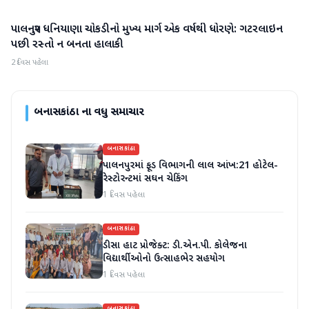
પાલનપુર ધનિયાણા ચોકડીનો મુખ્ય માર્ગ એક વર્ષથી ધોરણે: ગટરલાઇન
બનાસકાંઠા
પછી રસ્તો ન બનતા હાલાકી
2 દિવસ પહેલા
બનાસકાંઠા
ના વધુ સમાચાર
બનાસકાંઠા
પાલનપુરમાં ફૂડ વિભાગની લાલ આંખ:21 હોટેલ-
રેસ્ટોરન્ટમાં સઘન ચેકિંગ
1 દિવસ પહેલા
બનાસકાંઠા
ડીસા હાટ પ્રોજેક્ટ: ડી.એન.પી. કોલેજના
વિદ્યાર્થીઓનો ઉત્સાહભેર સહયોગ
1 દિવસ પહેલા