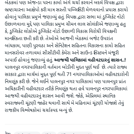
બેઠકમાં પણ એજન્ડા પરના કામો અંગે ચર્ચા કરવાને બદલે વિપક્ષ દ્વારા
ભ્રષ્ટાચારના આક્ષેપો કરી માત્ર સસ્તી પબ્લિસિટી મેળવવાનો પ્રયાસ કરાયો
હોવાનું પાલિકા પ્રમુખે જણાવ્યું હતું. વિપક્ષ દ્વારા સભા માં ડુપ્લિકેટ નોટો
ઉછાળવાના મુદ્દે પણ પાલિકા પ્રમુખ ચીમન લાલ સોલંકીએ જણાવ્યુ હતુ
કે, ડુપ્લિકેટ લોકોએ ડુપ્લિકેટ નોટો ઉછાળી વિકાસ વિરોધી વિપક્ષની
માનસિકતા છતી કરી છે. તેઓએ આજની બેઠકમાં બજેટ ઉપરાંત
બાંધકામ, પાણી પુરવઠા અને સેનિટેશન સહિતના વિકાસના કામો સહિત
માનસરોવર તળાવમાં સીસીટીવી કેમેરા અને સાઉન્ડ સિસ્ટમને મંજૂરી
અપાઈ હોવાનું જણાવ્યું હતું.
આજથી પાલિકામાં વહીવટદારનું શાસન..!
પાલનપુર નગરપાલિકાની વર્તમાન બોડીની મુદત પૂર્ણ થઈ છે. ત્યારે રાજ્ય
સરકાર દ્વારા માર્ચમાં મુદ્દત પૂર્ણ થતી 71 નગરપાલિકાઓમાં વહીવટદારોની
નિમણૂંક કરી છે. જેને લઈને પાલનપુર નગર પાલિકામાં પણ પાલનપુર પ્રાંત
અધિકારીની વહીવટદાર તરીકે નિમણૂંક થતા હવે પાલનપુર નગરપાલિકામાં
આજથી વહીવટદારનું શાસન આવી જશે. જોકે, એપ્રિલમાં સ્થાનિક
સ્વરાજ્યની ચૂંટણી જાહેર થવાની સાથે મે મહિનામાં ચૂંટણી યોજાશે તેવું
રાજકીય વિશ્લેષકોમાં ચર્ચાસ્પદ બન્યું છે.