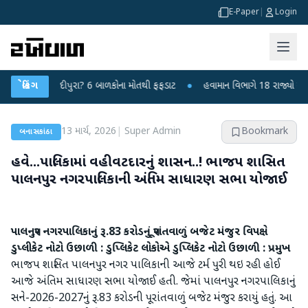
E-Paper
|
Login
 કે ચાંદીપુરા? 6 બાળકોના મોતથી ફફડાટ
બ્રેકિંગ
●
હવામાન વિભાગે 18 રાજ્યો માટે ભારે વર
13 માર્ચ, 2026
|
Super Admin
Bookmark
બનાસકાંઠા
હવે...પાલિકામાં વહીવટદારનું શાસન..! ભાજપ શાસિત
પાલનપુર નગરપાલિકાની અંતિમ સાધારણ સભા યોજાઈ
પાલનપુર નગરપાલિકાનું રૂ.83 કરોડનું પૂરાંતવાળું બજેટ મંજુર
વિપક્ષે
ડુપ્લીકેટ નોટો ઉછાળી : ડુપ્લિકેટ લોકોએ ડુપ્લિકેટ નોટો ઉછાળી : પ્રમુખ
ભાજપ શાસિત પાલનપુર નગર પાલિકાની આજે ટર્મ પુરી થઇ રહી હોઈ
આજે અંતિમ સાધારણ સભા યોજાઈ હતી. જેમાં પાલનપુર નગરપાલિકાનું
સને-2026-2027નું રૂ.83 કરોડની પૂરાંતવાળું બજેટ મંજુર કરાયું હતું. આ