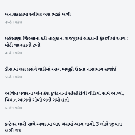
બનાસકાંઠામાં સ્લીપર બસ ભડકે બળી
ગુજરાત
4 મહિના પહેલા
મહેસાણા જિલ્લાના કડી તાલુકાના રાજપુરમાં લાકડાની ફેકટરીમાં આગ :
મહેસાણા
મોટી જાનહાની ટળી
4 મહિના પહેલા
ડીસામાં લગ્ન પ્રસંગે વાડીમાં આગ ભભૂકી ઉઠતા નાસભાગ સર્જાઈ
બનાસકાંઠા
5 મહિના પહેલા
અજિત પવારના પ્લેન ક્રેશ દુર્ઘટનાનો સીસીટીવી વીડિયો સામે આવ્યો,
રાષ્ટ્રીય
વિમાન આગનો ગોળો બની ગયો હતો
6 મહિના પહેલા
કન્ટેનર લારી સાથે અથડાયા બાદ બસમાં આગ લાગી, 3 લોકો જીવતા
રાષ્ટ્રીય
બળી ગયા