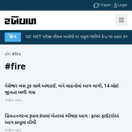
E-Paper
|
Login
ન
●
બ્રેકિંગ
UGC-NET પરીક્ષા લીકના આરોપો પર રાહુલ ગાંધીએ કેન્દ્ર પર પ્રહાર કર્યા
●
હોમ
/
#fire
#
fire
પેસેન્જર બસ ટ્રક સાથે અથડાઈ, બંને વાહનોમાં આગ લાગી, 14 લોકો
રાષ્ટ્રીય
જીવતા બળી ગયા
4 મહિના પહેલા
હિંમતનગરના રૂપાલ કંપામાં ખેતરમાં ભીષણ આગ : ફાયર ફાઈટરોએ
સાબરકાંઠા
આગ કાબૂમાં લીધી
4 મહિના પહેલા