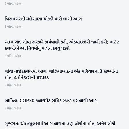
6 મહિના પહેલા
વિસનગરની મહેસાણા ચોકડી પાસે લાગી આગ
મહેસાણા
8 મહિના પહેલા
આગ બાદ ગોવા સરકારે કાર્યવાહી કરી, એડવાઇઝરી જારી કરી; નાઇટ
રાષ્ટ્રીય
ક્લબોએ આ નિયમોનું પાલન કરવું પડશે
8 મહિના પહેલા
ગોવા નાઈટક્લબમાં આગ: ગાઝિયાબાદના એક પરિવારના 3 સભ્યોના
રાષ્ટ્રીય
મોત, 4 મેનેજરોની ધરપકડ
8 મહિના પહેલા
બ્રાઝિલ: COP30 ક્લાઇમેટ સમિટ સ્થળ પર લાગી આગ
આંતરરાષ્ટ્રીય
8 મહિના પહેલા
ગુજરાત: એમ્બ્યુલન્સમાં આગ લાગતા ત્રણ લોકોના મોત, અનેક લોકો
ગુજરાત