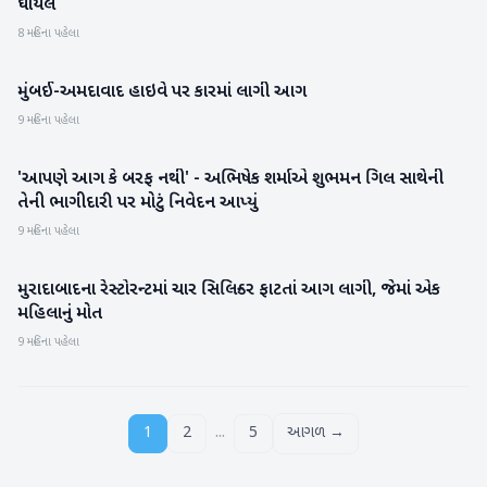
ઘાયલ
8 મહિના પહેલા
મુંબઈ-અમદાવાદ હાઇવે પર કારમાં લાગી આગ
રાષ્ટ્રીય
9 મહિના પહેલા
'આપણે આગ કે બરફ નથી' - અભિષેક શર્માએ શુભમન ગિલ સાથેની
રમતગમત
તેની ભાગીદારી પર મોટું નિવેદન આપ્યું
9 મહિના પહેલા
મુરાદાબાદના રેસ્ટોરન્ટમાં ચાર સિલિન્ડર ફાટતાં આગ લાગી, જેમાં એક
રાષ્ટ્રીય
મહિલાનું મોત
9 મહિના પહેલા
...
1
2
5
આગળ →