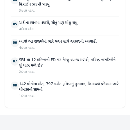
04
હિરોઈન ઝડપી પાડ્યું
3 દિવસ પહેલા
ચાંદીના ભાવમાં વધારો, સોનું પણ મોંઘુ થયું
05
4 દિવસ પહેલા
આજે આ રાજ્યોમાં ભારે પવન સાથે વરસાદની આગાહી
06
4 દિવસ પહેલા
SBI માં 12 મહિનાની FD પર કેટલું વ્યાજ મળશે, વરિષ્ઠ નાગરિકોને
07
શું લાભ મળે છે?
2 દિવસ પહેલા
142 લોકોના મોત, 797 કરોડ રૂપિયાનું નુકસાન, હિમાચલ પ્રદેશમાં ભારે
08
ચોમાસાનો સામનો
1 દિવસ પહેલા