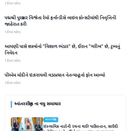
1 દિવસ પહેલા
પદ્મશ્રી પુરસ્કાર વિજેતા રેમો ફર્નાન્ડીસે લાઇવ કોન્સર્ટમાંથી નિવૃત્તિની
આંતરરાષ્ટ્રીય
જાહેરાત કરી
1 દિવસ પહેલા
આપણી પાસે શસ્ત્રોનો "વિશાળ ભંડાર" છે, ઈરાન "ગરીબ" છે, ટ્રમ્પનું
આંતરરાષ્ટ્રીય
નિવેદન
1 દિવસ પહેલા
પીએમ મોદીને ઇઝરાયલી વડાપ્રધાન નેતન્યાહૂનો ફોન આવ્યો
આંતરરાષ્ટ્રીય
2 દિવસ પહેલા
આંતરરાષ્ટ્રીય
ના વધુ સમાચાર
આંતરરાષ્ટ્રીય
ઇસ્લામિક નાટોની રચના થઈ! પાકિસ્તાન, સાઉદી