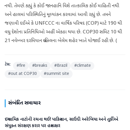
નથી. તેમણે કહ્યું કે કોઈ જાનહાનિ વિશે તાત્કાલિક કોઈ માહિતી નથી
અને હાલમાં પરિસ્થિતિનું મૂલ્યાંકન કરવામાં આવી રહ્યું છે. તમને
જણાવી દઈએ કે UNFCCC ના વાર્ષિક પરિષદ (COP) માટે 190 થી
વધુ દેશોના પ્રતિનિધિઓ અહીં એકઠા થયા છે. COP30 સમિટ 10 થી
21 નવેમ્બર દરમિયાન બ્રાઝિલના બેલેમ શહેર ખાતે યોજાઈ રહી છે. (
ટેગ્સ:
#
fire
#
breaks
#
Brazil
#
climate
#
out at COP30
#
summit site
સંબંધિત સમાચાર
ઇસ્લામિક નાટોની રચના થઈ! પાકિસ્તાન, સાઉદી અરેબિયા અને તુર્કીએ
આંતરરાષ્ટ્રીય
સંયુક્ત સંરક્ષણ કરાર પર હસ્તાક્ષર