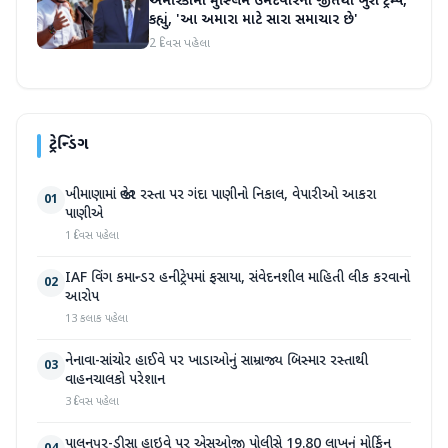
અમેરિકામાં મુસ્લિમ ઉમેદવારની જીતથી ખુશ ટ્રમ્પ,
કહ્યું, 'આ અમારા માટે સારા સમાચાર છે'
2 દિવસ પહેલા
ટ્રેન્ડિંગ
ખીમાણામાં જાહેર રસ્તા પર ગંદા પાણીનો નિકાલ, વેપારીઓ આકરા
01
પાણીએ
1 દિવસ પહેલા
IAF વિંગ કમાન્ડર હનીટ્રેપમાં ફસાયા, સંવેદનશીલ માહિતી લીક કરવાનો
02
આરોપ
13 કલાક પહેલા
નેનાવા-સાંચોર હાઈવે પર ખાડાઓનું સામ્રાજ્ય બિસ્માર રસ્તાથી
03
વાહનચાલકો પરેશાન
3 દિવસ પહેલા
પાલનપુર-ડીસા હાઇવે પર એસઓજી પોલીસે 19.80 લાખનું મોર્ફિન