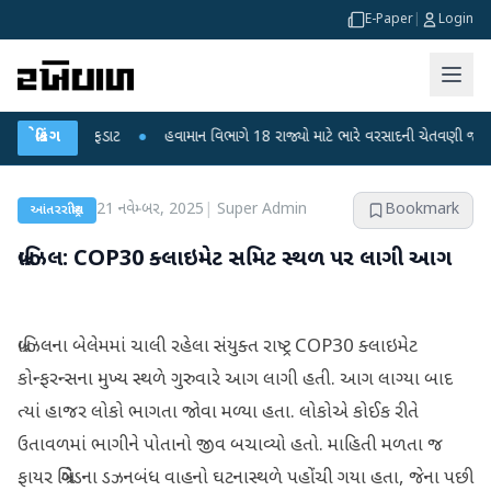
E-Paper
|
Login
મોતથી ફફડાટ
બ્રેકિંગ
●
હવામાન વિભાગે 18 રાજ્યો માટે ભારે વરસાદની ચેતવણી જારી કરી
21 નવેમ્બર, 2025
|
Super Admin
Bookmark
આંતરરાષ્ટ્રીય
બ્રાઝિલ: COP30 ક્લાઇમેટ સમિટ સ્થળ પર લાગી આગ
બ્રાઝિલના બેલેમમાં ચાલી રહેલા સંયુક્ત રાષ્ટ્ર COP30 ક્લાઇમેટ
કોન્ફરન્સના મુખ્ય સ્થળે ગુરુવારે આગ લાગી હતી. આગ લાગ્યા બાદ
ત્યાં હાજર લોકો ભાગતા જોવા મળ્યા હતા. લોકોએ કોઈક રીતે
ઉતાવળમાં ભાગીને પોતાનો જીવ બચાવ્યો હતો. માહિતી મળતા જ
ફાયર બ્રિગેડના ડઝનબંધ વાહનો ઘટનાસ્થળે પહોંચી ગયા હતા, જેના પછી