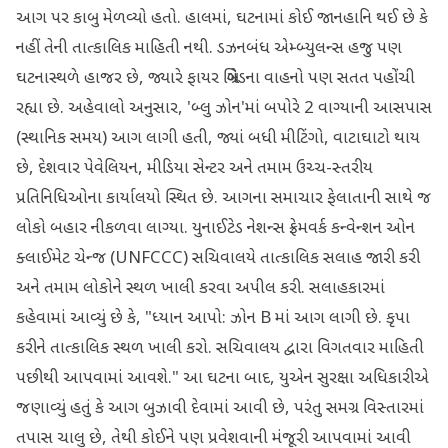
આગ પર કાબુ મેળવ્યો હતો. હાલમાં, ઘટનામાં કોઈ જાનહાનિ થઈ છે કે
નહીં તેની તાત્કાલિક માહિતી નથી. ડઝનબંધ એમ્બ્યુલન્સ હજુ પણ
ઘટનાસ્થળે હાજર છે, જ્યારે ફાયર બ્રિગેડના વાહનો પણ સતત પહોંચી
રહ્યા છે. અહેવાલો અનુસાર, 'બ્લુ ઝોન'માં બપોરે 2 વાગ્યાની આસપાસ
(સ્થાનિક સમય) આગ લાગી હતી, જ્યાં બધી મીટિંગો, વાટાઘાટો થાય
છે, દેશવાર પેવેલિયન, મીડિયા સેન્ટર અને તમામ ઉચ્ચ-સ્તરીય
પ્રતિનિધિઓના કાર્યાલયો સ્થિત છે. આગના સમાચાર ફેલાતાની સાથે જ
લોકો બહાર નીકળવા લાગ્યા. યુનાઈટેડ નેશન્સ ફ્રેમવર્ક કન્વેન્શન ઓન
ક્લાઈમેટ ચેન્જ (UNFCCC) સચિવાલયે તાત્કાલિક સલાહ જારી કરી
અને તમામ લોકોને સ્થળ ખાલી કરવા અપીલ કરી. સલાહકારમાં
કહેવામાં આવ્યું છે કે, "ધ્યાન આપો: ઝોન B માં આગ લાગી છે. કૃપા
કરીને તાત્કાલિક સ્થળ ખાલી કરો. સચિવાલય દ્વારા વિગતવાર માહિતી
પછીથી આપવામાં આવશે." આ ઘટના બાદ, યુએન સુરક્ષા અધિકારીએ
જણાવ્યું હતું કે આગ બુઝાવી દેવામાં આવી છે, પરંતુ સમગ્ર વિસ્તારમાં
તપાસ ચાલુ છે, તેથી કોઈને પણ પ્રવેશવાની મંજૂરી આપવામાં આવી