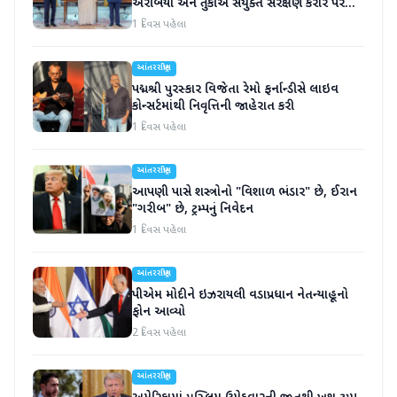
અરેબિયા અને તુર્કીએ સંયુક્ત સંરક્ષણ કરાર પર
હસ્તાક્ષર
1 દિવસ પહેલા
આંતરરાષ્ટ્રીય
પદ્મશ્રી પુરસ્કાર વિજેતા રેમો ફર્નાન્ડીસે લાઇવ
કોન્સર્ટમાંથી નિવૃત્તિની જાહેરાત કરી
1 દિવસ પહેલા
આંતરરાષ્ટ્રીય
આપણી પાસે શસ્ત્રોનો "વિશાળ ભંડાર" છે, ઈરાન
"ગરીબ" છે, ટ્રમ્પનું નિવેદન
1 દિવસ પહેલા
આંતરરાષ્ટ્રીય
પીએમ મોદીને ઇઝરાયલી વડાપ્રધાન નેતન્યાહૂનો
ફોન આવ્યો
2 દિવસ પહેલા
આંતરરાષ્ટ્રીય