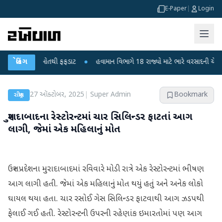
E-Paper
|
Login
બાળકોના મોતથી ફફડાટ
બ્રેકિંગ
●
હવામાન વિભાગે 18 રાજ્યો માટે ભારે વરસાદની ચેતવણી જારી
27 ઑક્ટોબર, 2025
|
Super Admin
Bookmark
રાષ્ટ્રીય
મુરાદાબાદના રેસ્ટોરન્ટમાં ચાર સિલિન્ડર ફાટતાં આગ
લાગી, જેમાં એક મહિલાનું મોત
ઉત્તર પ્રદેશના મુરાદાબાદમાં રવિવારે મોડી રાત્રે એક રેસ્ટોરન્ટમાં ભીષણ
આગ લાગી હતી. જેમાં એક મહિલાનું મોત થયું હતું અને અનેક લોકો
ઘાયલ થયા હતા. ચાર રસોઈ ગેસ સિલિન્ડર ફાટવાથી આગ ઝડપથી
ફેલાઈ ગઈ હતી. રેસ્ટોરન્ટની ઉપરની રહેણાંક ઇમારતોમાં પણ આગ