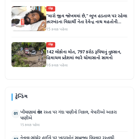
રાષ્ટ્રીય
"મારો જીવ જોખમમાં છે," ભૂખ હડતાળ પર રહેલા
ઝારખંડના વિદ્યાર્થી નેતા દેવેન્દ્ર નાથ મહતોની
તબિયત ખરાબ
15 કલાક પહેલા
રાષ્ટ્રીય
142 લોકોના મોત, 797 કરોડ રૂપિયાનું નુકસાન,
હિમાચલ પ્રદેશમાં ભારે ચોમાસાનો સામનો
16 કલાક પહેલા
ટ્રેન્ડિંગ
ખીમાણામાં જાહેર રસ્તા પર ગંદા પાણીનો નિકાલ, વેપારીઓ આકરા
01
પાણીએ
15 કલાક પહેલા
નેનાવા-સાંચોર હાઈવે પર ખાડાઓનું સામ્રાજ્ય બિસ્માર રસ્તાથી