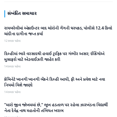
સંબંધિત સમાચાર
રાયબરેલીમાં એન્કાઉન્ટર બાદ ચોરોની ગેંગની ધરપકડ, પોલીસે 12.4 કિલો
રાષ્ટ્રીય
ચાંદીના દાગીના જપ્ત કર્યા
12 કલાક પહેલા
દિલ્હીમાં ભારે વરસાદથી હવાઈ ટ્રાફિક પર ગંભીર અસર; ઈન્ડિગોએ
રાષ્ટ્રીય
મુસાફરો માટે એડવાઈઝરી જાહેર કરી
14 કલાક પહેલા
કેબિનેટે ખાનગી ખાનગી બેંકને દિલ્હી આપી, ફી અને પ્રવેશ માટે નવા
રાષ્ટ્રીય
નિયમો વિશે જાણો
14 કલાક પહેલા
"મારો જીવ જોખમમાં છે," ભૂખ હડતાળ પર રહેલા ઝારખંડના વિદ્યાર્થી
રાષ્ટ્રીય
નેતા દેવેન્દ્ર નાથ મહતોની તબિયત ખરાબ