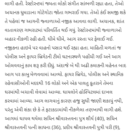
લાગી હતી. રેસ્ટોરન્ટમાં જમતા લોકો સંગીત સાંભળી રહ્યા હતા, તેઓ
અચાનક ધુમાડાના ગોટેગોટા જોતા ગભરાઈ ગયા. તેઓ કંઈ સમજી શકે
તે પહેલાં જ આગની જ્વાળાઓ નજીક આવવા લાગી. અચાનક, શાંત
વાતાવરણ ગભરાટમાં પરિવર્તિત થઈ ગયું. રેસ્ટોરન્ટમાંથી જ્વાળાઓ
બહાર નીકળી રહી હતી. ધીમે ધીમે, આગ રસ્તા પર ફેલાઈ ગઈ.
નજીકના હાઇવે પર વાહનો પસાર થઈ રહ્યા હતા. માહિતી મળતાં જ
પોલીસ અને ફાયર બ્રિગેડની ટીમો ઘટનાસ્થળે પહોંચી ગઈ અને આગ
ઓલવવાનું કામ શરૂ કરી દીધું. અંદાજે બે થી અઢી કલાકની મહેનત બાદ
આગ પર કાબુ મેળવવામાં આવ્યો. ફાયર બ્રિગેડ, પોલીસ અને સ્થાનિક
રહેવાસીઓની મદદથી 16 લોકો અને એક પાલતુ કૂતરાને તેમના
ઘરમાંથી બચાવી લેવામાં આવ્યા. ઘાયલોને હોસ્પિટલમાં દાખલ
કરવામાં આવ્યા. આગ લાગવાનું કારણ હજુ સુધી જાણી શકાયું નથી,
પરંતુ એવી શંકા છે કે તે ફટાકડામાંથી નીકળેલા તણખાથી લાગી હશે.
આગમાં ઘાયલ થયેલા સચિન શ્રીવાસ્તવના પુત્ર શૌર્ય (40), સચિન
શ્રીવાસ્તવની પત્ની સાધના (36), પ્રદીપ શ્રીવાસ્તવની પુત્રી પરી (9),