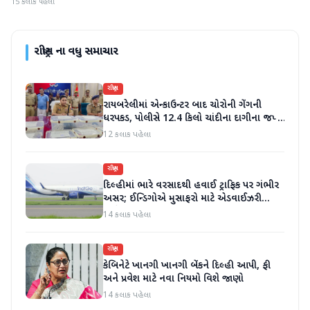
15 કલાક પહેલા
રાષ્ટ્રીય
ના વધુ સમાચાર
રાષ્ટ્રીય
રાયબરેલીમાં એન્કાઉન્ટર બાદ ચોરોની ગેંગની
ધરપકડ, પોલીસે 12.4 કિલો ચાંદીના દાગીના જપ્ત
કર્યા
12 કલાક પહેલા
રાષ્ટ્રીય
દિલ્હીમાં ભારે વરસાદથી હવાઈ ટ્રાફિક પર ગંભીર
અસર; ઈન્ડિગોએ મુસાફરો માટે એડવાઈઝરી
જાહેર કરી
14 કલાક પહેલા
રાષ્ટ્રીય
કેબિનેટે ખાનગી ખાનગી બેંકને દિલ્હી આપી, ફી
અને પ્રવેશ માટે નવા નિયમો વિશે જાણો
14 કલાક પહેલા