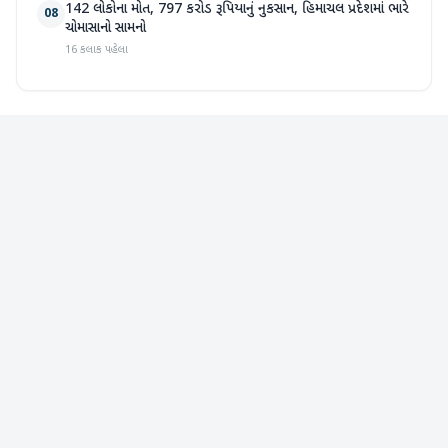
142 લોકોના મોત, 797 કરોડ રૂપિયાનું નુકસાન, હિમાચલ પ્રદેશમાં ભારે
08
ચોમાસાનો સામનો
16 કલાક પહેલા