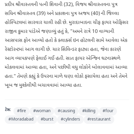
પ્રદીપ શ્રીવાસ્તવની પત્ની શિવાની (32), વિજય શ્રીવાસ્તવના પુત્ર
સચિન શ્રીવાસ્તવ (39) અને પ્રકાશના પુત્ર અજય (40) ની જિલ્લા
હોસ્પિટલમાં સારવાર ચાલી રહી છે. મુરાદાબાદના ચીફ ફાયર ઓફિસર
રાજીવ કુમાર પાંડેએ જણાવ્યું હતું કે, "અમને રાત્રે 10 વાગ્યાની
આસપાસ ફોન આવ્યો હતો કે ક્લાર્ક્સ ઇન હોટલની સામે આવેલા એક
રેસ્ટોરન્ટમાં આગ લાગી છે. ચાર સિલિન્ડર ફાટ્યા હતા, જેના કારણે
આગ વ્યાપકપણે ફેલાઈ ગઈ હતી. સાત ફાયર એન્જિન ઘટનાસ્થળે
મોકલવામાં આવ્યા હતા, અને પછીથી વધુ લોકોને બોલાવવામાં આવ્યા
હતા." તેમણે કહ્યું કે ઉપરના માળે ઘણા લોકો ફસાયેલા હતા અને તેમને
ખૂબ જ મુશ્કેલીથી બચાવવામાં આવ્યા હતા.
ટેગ્સ:
#
fire
#
woman
#
causing
#
killing
#
four
#
Moradabad
#
burst
#
cylinders
#
restaurant