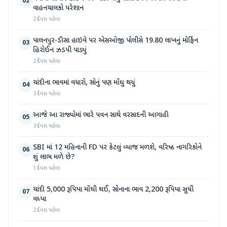
02
વાહનચાલકો પરેશાન
2 દિવસ પહેલા
પાલનપુર-ડીસા હાઇવે પર એસઓજી પોલીસે 19.80 લાખનું મોર્ફિન
03
હિરોઈન ઝડપી પાડ્યું
2 દિવસ પહેલા
ચાંદીના ભાવમાં વધારો, સોનું પણ મોંઘુ થયું
04
3 દિવસ પહેલા
આજે આ રાજ્યોમાં ભારે પવન સાથે વરસાદની આગાહી
05
3 દિવસ પહેલા
SBI માં 12 મહિનાની FD પર કેટલું વ્યાજ મળશે, વરિષ્ઠ નાગરિકોને
06
શું લાભ મળે છે?
1 દિવસ પહેલા
ચાંદી 5,000 રૂપિયા મોંઘી થઈ, સોનાના ભાવ 2,200 રૂપિયા સુધી
07
વધ્યા
2 દિવસ પહેલા