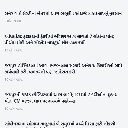
રાનેર ગામે શેરડીના ખેતરમાં આગ ભભૂકી : અંદાજે 2.50 લાખનું નુકસાન
બનાસકાંઠા
9 મહિના પહેલા
આંધ્રપ્રદેશ: ફટાકડાની ફેક્ટરીમાં ભીષણ આગ લાગતાં 7 લોકોના મોત;
રાષ્ટ્રીય
પીએમ મોદી અને સીએમ નાયડુએ શોક વ્યક્ત કર્યો
10 મહિના પહેલા
જયપુર હોસ્પિટલમાં આગ: ભજનલાલ સરકારે અનેક અધિકારીઓ સામે
રાષ્ટ્રીય
કાર્યવાહી કરી, વળતરની પણ જાહેરાત કરી
10 મહિના પહેલા
જયપુરની SMS હોસ્પિટલમાં આગ લાગી; ICUમાં 7 દર્દીઓના દુઃખદ
રાષ્ટ્રીય
મોત; CM ભજન લાલ ઘટનાસ્થળે પહોંચ્યા
10 મહિના પહેલા
ગાંધીનગરના દહેગામ તાલુકામાં બે સમુદાયો વચ્ચે હિંસા ફાટી નીકળી,
ગુજરાત