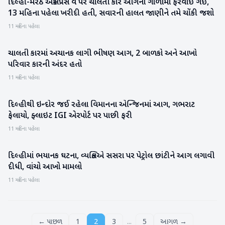
દિલ્હી-મેરઠ એક્સપ્રેસ વે પર ચાલતી કાર આગના ગોળામાં ફેરવાઈ ગઈ,
રાષ્ટ્રીય
13 મહિના પહેલા ખરીદી હતી, સવારની હાલત જાણીને તમે ચોંકી જશો
11 મહિના પહેલા
ચાલતી કારમાં અચાનક લાગી ભીષણ આગ, 2 બાળકો અને આખો
રાષ્ટ્રીય
પરિવાર કારની અંદર હતો
11 મહિના પહેલા
દિલ્હીથી ઇન્દોર જઈ રહેલા વિમાનના એન્જિનમાં આગ, ગભરાટ
રાષ્ટ્રીય
ફેલાયો, ફ્લાઇટ IGI એરપોર્ટ પર પાછી ફરી
11 મહિના પહેલા
દિલ્હીમાં ભયાનક ઘટના, વ્યક્તિએ સસરા પર પેટ્રોલ છાંટીને આગ લગાવી
રાષ્ટ્રીય
દીધી, વાંચો આખો મામલો
11 મહિના પહેલા
...
← પાછળ
1
2
3
5
આગળ →