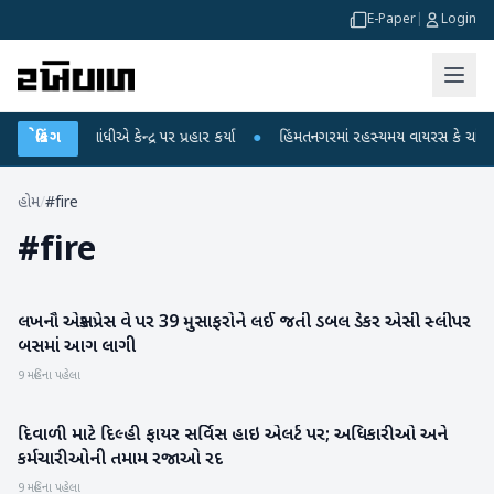
E-Paper
|
Login
ાહુલ ગાંધીએ કેન્દ્ર પર પ્રહાર કર્યા
બ્રેકિંગ
●
હિંમતનગરમાં રહસ્યમય વાયરસ કે ચાંદીપુરા?
હોમ
/
#fire
#
fire
લખનૌ એક્સપ્રેસ વે પર 39 મુસાફરોને લઈ જતી ડબલ ડેકર એસી સ્લીપર
રાષ્ટ્રીય
બસમાં આગ લાગી
9 મહિના પહેલા
દિવાળી માટે દિલ્હી ફાયર સર્વિસ હાઇ એલર્ટ પર; અધિકારીઓ અને
રાષ્ટ્રીય
કર્મચારીઓની તમામ રજાઓ રદ
9 મહિના પહેલા