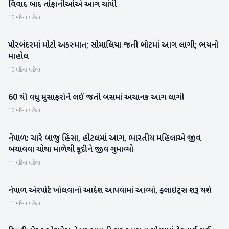
વિવાદ બાદ તોફાનીઓએ આગ ચાંપી
10 મહિના પહેલા
પોરબંદરમાં મોટો અકસ્માત; સોમાલિયા જતી બોટમાં આગ લાગી; ભયનો
ગુજરાત
માહોલ
10 મહિના પહેલા
60 થી વધુ મુસાફરોને લઈ જતી બસમાં અચાનક આગ લાગી
રાષ્ટ્રીય
10 મહિના પહેલા
નેપાળ: ચારે બાજુ હિંસા, હોટલમાં આગ, ભારતીય મહિલાએ જીવ
આંતરરાષ્ટ્રીય
બચાવવા ચોથા માળેથી કૂદીને જીવ ગુમાવ્યો
11 મહિના પહેલા
નેપાળ એરપોર્ટ ખોલવાનો આદેશ આપવામાં આવ્યો, ફ્લાઇટ્સ શરૂ થશે
આંતરરાષ્ટ્રીય
11 મહિના પહેલા