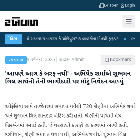
E-Paper
|
Login
તનગરમાં રહસ્યમય વાયરસ કે ચાંદીપુરા? 6 બાળકોના મોતથી ફફડાટ
બ્રેકિંગ
●
હવામાન વિભાગે 
9 નવેમ્બર, 2025
|
Super Admin
Bookmark
રમતગમત
'આપણે આગ કે બરફ નથી' - અભિષેક શર્માએ શુભમન
ગિલ સાથેની તેની ભાગીદારી પર મોટું નિવેદન આપ્યું
ઓસ્ટ્રેલિયા સામે તાજેતરમાં સમાપ્ત થયેલી T20 શ્રેણીમાં અભિષેક શર્મા
અને શુભમન ગિલે શાનદાર બેટિંગ કરી હતી. શ્રેણીની પાંચમી મેચ
બ્રિસ્બેનમાં રમાઈ હતી, જે વરસાદને કારણે રદ કરવામાં આવી હતી.
દરમિયાન, શ્રેણી સમાપ્ત થયા પછી, અભિષેક શર્માએ શુભમન ગિલ