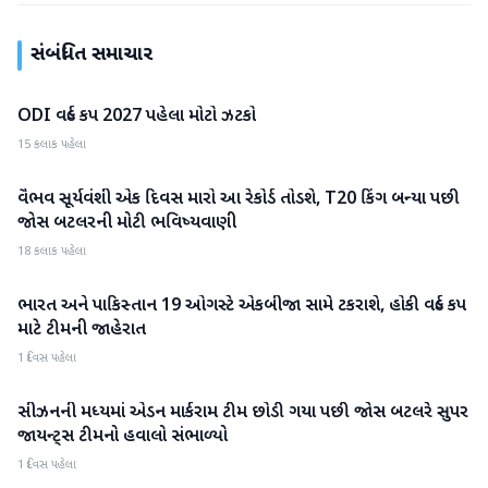
સંબંધિત સમાચાર
ODI વર્લ્ડ કપ 2027 પહેલા મોટો ઝટકો
રમતગમત
15 કલાક પહેલા
વૈભવ સૂર્યવંશી એક દિવસ મારો આ રેકોર્ડ તોડશે, T20 કિંગ બન્યા પછી
રમતગમત
જોસ બટલરની મોટી ભવિષ્યવાણી
18 કલાક પહેલા
ભારત અને પાકિસ્તાન 19 ઓગસ્ટે એકબીજા સામે ટકરાશે, હોકી વર્લ્ડ કપ
રમતગમત
માટે ટીમની જાહેરાત
1 દિવસ પહેલા
સીઝનની મધ્યમાં એડન માર્કરામ ટીમ છોડી ગયા પછી જોસ બટલરે સુપર
રમતગમત
જાયન્ટ્સ ટીમનો હવાલો સંભાળ્યો
1 દિવસ પહેલા