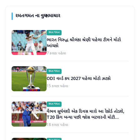
રમતગમત
ના વધુ સમાચાર
રમતગમત
ભારત વિરુદ્ધ શ્રીલંકા શ્રેણી પહેલા ટીમને મોટો
આંચકો
7 કલાક પહેલા
રમતગમત
ODI વર્લ્ડ કપ 2027 પહેલા મોટો ઝટકો
15 કલાક પહેલા
રમતગમત
વૈભવ સૂર્યવંશી એક દિવસ મારો આ રેકોર્ડ તોડશે,
T20 કિંગ બન્યા પછી જોસ બટલરની મોટી
ભવિષ્યવાણી
18 કલાક પહેલા