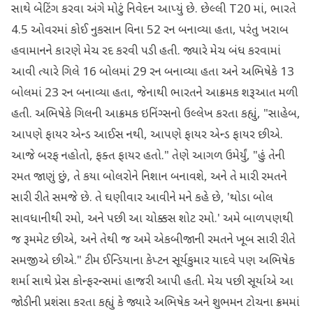
સાથે બેટિંગ કરવા અંગે મોટું નિવેદન આપ્યું છે. છેલ્લી T20 માં, ભારતે
4.5 ઓવરમાં કોઈ નુકસાન વિના 52 રન બનાવ્યા હતા, પરંતુ ખરાબ
હવામાનને કારણે મેચ રદ કરવી પડી હતી. જ્યારે મેચ બંધ કરવામાં
આવી ત્યારે ગિલે 16 બોલમાં 29 રન બનાવ્યા હતા અને અભિષેકે 13
બોલમાં 23 રન બનાવ્યા હતા, જેનાથી ભારતને આક્રમક શરૂઆત મળી
હતી. અભિષેકે ગિલની આક્રમક ઇનિંગ્સનો ઉલ્લેખ કરતા કહ્યું, "સાહેબ,
આપણે ફાયર એન્ડ આઈસ નથી, આપણે ફાયર એન્ડ ફાયર છીએ.
આજે બરફ નહોતો, ફક્ત ફાયર હતો." તેણે આગળ ઉમેર્યું, "હું તેની
રમત જાણું છું, તે કયા બોલરોને નિશાન બનાવશે, અને તે મારી રમતને
સારી રીતે સમજે છે. તે ઘણીવાર આવીને મને કહે છે, 'થોડા બોલ
સાવધાનીથી રમો, અને પછી આ ચોક્કસ શોટ રમો.' અમે બાળપણથી
જ રૂમમેટ છીએ, અને તેથી જ અમે એકબીજાની રમતને ખૂબ સારી રીતે
સમજીએ છીએ." ટીમ ઈન્ડિયાના કેપ્ટન સૂર્યકુમાર યાદવે પણ અભિષેક
શર્મા સાથે પ્રેસ કોન્ફરન્સમાં હાજરી આપી હતી. મેચ પછી સૂર્યાએ આ
જોડીની પ્રશંસા કરતા કહ્યું કે જ્યારે અભિષેક અને શુભમન ટોચના ક્રમમાં