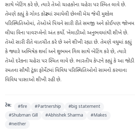
સાથે બેટિંગ કરે છે, ત્યારે તેઓ ચાહકોના ચહેરા પર સ્મિત લાવે છે.
તેમણે કહ્યું કે ગોલ્ડ કોસ્ટમાં રમાયેલી છેલ્લી મેચ જેવી મુશ્કેલ
પરિસ્થિતિઓમાં, તેઓએ પિચને સારી રીતે સમજી અને કોઈપણ જોખમ
લીધા વિના પાવરપ્લેનો અંત કર્યો. ખેલાડીઓ અનુભવમાંથી શીખે છે.
તેઓ સારી રીતે વાતચીત કરે છે અને શીખી રહ્યા છે. તેમણે વધુમાં કહ્યું
કે જ્યારે અભિષેક શર્મા અને શુભમન ગિલ સાથે બેટિંગ કરે છે, ત્યારે
તેઓ દરેકના ચહેરા પર સ્મિત લાવે છે. ભારતીય કેપ્ટને કહ્યું કે આ જોડી
રમતના સૌથી ટૂંકા ફોર્મેટમાં વિવિધ પરિસ્થિતિઓનો સામનો કરવાના
વિવિધ પાસાઓ શીખી રહી છે.
ટેગ્સ:
#
fire
#
Partnership
#
big statement
#
Shubman Gill
#
Abhishek Sharma
#
Makes
#
neither