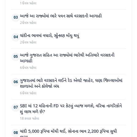
1 દિવસ પહેલા
આજે આ રાજ્યોમાં ભારે પવન સાથે વરસાદની આગાહી
03
2 દિવસ પહેલા
ચાંદીના ભાવમાં વધારો, સોનું પણ મોંઘુ થયું
04
2 દિવસ પહેલા
આજે ગુજરાત સહિત આ રાજ્યોમાં ભારેથી અતિભારે વરસાદની
05
આગાહી
6 દિવસ પહેલા
ગુજરાતમાં ભારે વરસાદને લઈને રેડ એલર્ટ જાહેર, ઘણા જિલ્લાઓમાં
06
શાળાઓ અને કોલેજો બંધ
6 દિવસ પહેલા
SBI માં 12 મહિનાની FD પર કેટલું વ્યાજ મળશે, વરિષ્ઠ નાગરિકોને
07
શું લાભ મળે છે?
18 કલાક પહેલા
ચાંદી 5,000 રૂપિયા મોંઘી થઈ, સોનાના ભાવ 2,200 રૂપિયા સુધી
08