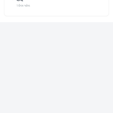
વધ્યા
1 દિવસ પહેલા