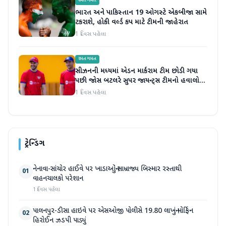
રમતગમત
ભારત અને પાકિસ્તાન 19 ઓગસ્ટે એકબીજા સામે
ટકરાશે, હોકી વર્લ્ડ કપ માટે ટીમની જાહેરાત
1 દિવસ પહેલા
રમતગમત
સીઝનની મધ્યમાં એડન માર્કરામ ટીમ છોડી ગયા
પછી જોસ બટલરે સુપર જાયન્ટ્સ ટીમનો હવાલો
સંભાળ્યો
1 દિવસ પહેલા
ટ્રેન્ડિંગ
નેનાવા-સાંચોર હાઈવે પર ખાડાઓનું સામ્રાજ્ય બિસ્માર રસ્તાથી
01
વાહનચાલકો પરેશાન
1 દિવસ પહેલા
પાલનપુર-ડીસા હાઇવે પર એસઓજી પોલીસે 19.80 લાખનું મોર્ફિન
02
હિરોઈન ઝડપી પાડ્યું