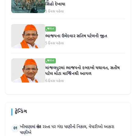
સિંહો દેખાયા
5 દિવસ પહેલા
ગુજરાત
ભાજપના ઉમેદવાર સતિષ પટેલની જીત
5 દિવસ પહેલા
ગુજરાત
માંજલપુરમાં ભાજપનો દબદબો યથાવત, સતીષ
પટેલ મોટા માર્જિનથી આગળ
6 દિવસ પહેલા
ટ્રેન્ડિંગ
ખીમાણામાં જાહેર રસ્તા પર ગંદા પાણીનો નિકાલ, વેપારીઓ આકરા
01
પાણીએ