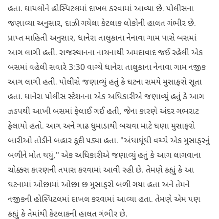
હતા. ઘાયલોને હોસ્પિટલમાં દાખલ કરવામાં આવ્યા છે. પોલીસના
જણાવ્યા અનુસાર, દાઝી ગયેલા કેટલાક લોકોની હાલત ગંભીર છે.
પ્રાપ્ત માહિતી અનુસાર, ધાનેરા તાલુકાના નેનાવા ગામ પાસે બસમાં
આગ લાગી હતી. રાજસ્થાનના નાચનાથી અમદાવાદ જઈ રહેલી એક
બસમાં વહેલી સવારે 3:30 વાગ્યે ધાનેરા તાલુકાના નેનાવા ગામ નજીક
આગ લાગી હતી. પોલીસે જણાવ્યું હતું કે ઘટના સમયે મુસાફરો સૂતા
હતા. ધાનેરા પોલીસ સ્ટેશનના એક અધિકારીએ જણાવ્યું હતું કે આગ
ઝડપથી આખી બસમાં ફેલાઈ ગઈ હતી, જેના કારણે અંદર ગભરાટ
ફેલાયો હતો. આગ અને ગાઢ ધુમાડાથી બચવા માટે ઘણા મુસાફરો
બારીઓ તોડીને બહાર કૂદી પડ્યા હતા. "અંધાધૂંધી વચ્ચે એક મુસાફરનું
બળીને મોત થયું," એક અધિકારીએ જણાવ્યું હતું કે આગ લાગવાના
ચોક્કસ કારણની તપાસ કરવામાં આવી રહી છે. તેમણે કહ્યું કે આ
ઘટનામાં ઓછામાં ઓછા છ મુસાફરો બળી ગયા હતા અને તેમને
નજીકની હોસ્પિટલમાં દાખલ કરવામાં આવ્યા હતા. તેમણે એમ પણ
કહ્યું કે તેમાંથી કેટલાકની હાલત ગંભીર છે.