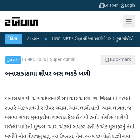
E-Paper
|
Login
જ અને ડેટા પ્લાન
બ્રેકિંગ
●
UGC-NET પરીક્ષા લીકના આરોપો પર રાહુલ ગાંધીએ કેન્દ્ર પર પ્રહાર
13 માર્ચ, 2026
|
Super Admin
Bookmark
ગુજરાત
બનાસકાંઠામાં સ્લીપર બસ ભડકે બળી
બનાસકાંઠાથી એક ચોંકાવનારી સમાચાર આવ્યા છે. જિલ્લામાં વહેલી
સવારે એક ખાનગી સ્લીપર બસમાં આગ લાગી હતી. આગ લાગતા જ
બસમાં સવાર મુસાફરોમાં ગભરાટ ફેલાઈ ગયો હતો. પોલીસ પાસેથી
મળેલી માહિતી મુજબ, આગ એટલી ભયંકર હતી કે એક મુસાફરનું તેમાં
બળીને મોત નીપજ્યું હતું. આ ઉપરાંત, તેમાં અન્ય છ લોકો દાઝી ગયા