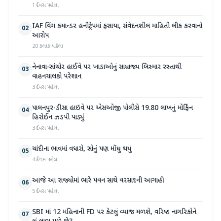
1 દિવસ પહેલા
IAF વિંગ કમાન્ડર હનીટ્રેપમાં ફસાયા, સંવેદનશીલ માહિતી લીક કરવાનો
02
આરોપ
20 કલાક પહેલા
નેનાવા-સાંચોર હાઈવે પર ખાડાઓનું સામ્રાજ્ય બિસ્માર રસ્તાથી
03
વાહનચાલકો પરેશાન
3 દિવસ પહેલા
પાલનપુર-ડીસા હાઇવે પર એસઓજી પોલીસે 19.80 લાખનું મોર્ફિન
04
હિરોઈન ઝડપી પાડ્યું
3 દિવસ પહેલા
ચાંદીના ભાવમાં વધારો, સોનું પણ મોંઘુ થયું
05
4 દિવસ પહેલા
આજે આ રાજ્યોમાં ભારે પવન સાથે વરસાદની આગાહી
06
5 દિવસ પહેલા
SBI માં 12 મહિનાની FD પર કેટલું વ્યાજ મળશે, વરિષ્ઠ નાગરિકોને
07