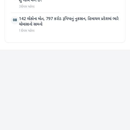
શું લાભ મળે છે?
3 દિવસ પહેલા
142 લોકોના મોત, 797 કરોડ રૂપિયાનું નુકસાન, હિમાચલ પ્રદેશમાં ભારે
08
ચોમાસાનો સામનો
1 દિવસ પહેલા