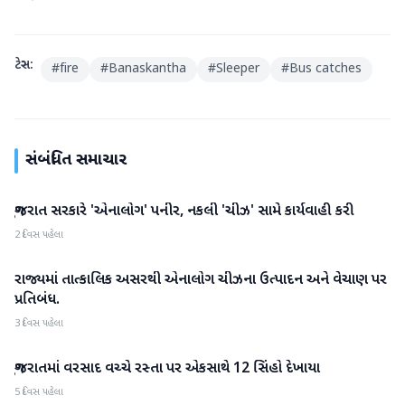
ટેગ્સ:
#
fire
#
Banaskantha
#
Sleeper
#
Bus catches
સંબંધિત સમાચાર
ગુજરાત સરકારે 'એનાલોગ' પનીર, નકલી 'ચીઝ' સામે કાર્યવાહી કરી
ગુજરાત
2 દિવસ પહેલા
રાજ્યમાં તાત્કાલિક અસરથી એનાલોગ ચીઝના ઉત્પાદન અને વેચાણ પર
ગુજરાત
પ્રતિબંધ.
3 દિવસ પહેલા
ગુજરાતમાં વરસાદ વચ્ચે રસ્તા પર એકસાથે 12 સિંહો દેખાયા
ગુજરાત
5 દિવસ પહેલા