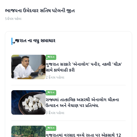
ભાજપના ઉમેદવાર સતિષ પટેલની જીત
ગુજરાત
5 દિવસ પહેલા
ગુજરાત
ના વધુ સમાચાર
ગુજરાત
ગુજરાત સરકારે 'એનાલોગ' પનીર, નકલી 'ચીઝ'
સામે કાર્યવાહી કરી
2 દિવસ પહેલા
ગુજરાત
રાજ્યમાં તાત્કાલિક અસરથી એનાલોગ ચીઝના
ઉત્પાદન અને વેચાણ પર પ્રતિબંધ.
3 દિવસ પહેલા
ગુજરાત
ગુજરાતમાં વરસાદ વચ્ચે રસ્તા પર એકસાથે 12