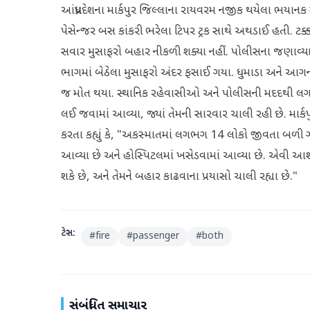
આંધ્રપ્રદેશના માર્કપુર જિલ્લાના રાયવરમ નજીક થયેલા ભયાનક
પેસેન્જર બસ કાંકરી ભરેલા ટિપર ટ્રક સાથે અથડાઈ હતી. 
સવાર મુસાફરો બહાર નીકળી શક્યા નહીં. પોલીસના જણા
ભાગમાં બેઠેલા મુસાફરો અંદર ફસાઈ ગયા. ધુમાડા અને આગના
જ મોત થયા. સ્થાનિક રહેવાસીઓ અને પોલીસની મદદથી લગ
લઈ જવામાં આવ્યા, જ્યાં તેમની સારવાર ચાલી રહી છે. માર
કરતા કહ્યું કે, "અકસ્માતમાં લગભગ 14 લોકો જીવતા બળી 
આવ્યા છે અને હોસ્પિટલમાં ખસેડવામાં આવ્યા છે. એવી આશ
શકે છે, અને તેમને બહાર કાઢવાના પ્રયાસો ચાલી રહ્યા છે."
ટેગ્સ:
#
fire
#
passenger
#
both
સંબંધિત સમાચાર