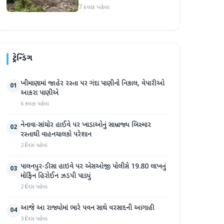
પ્રદેશમાં ભારે ચોમાસાનો સામનો
7 કલાક પહેલા
ટ્રેન્ડિંગ
ખીમાણામાં જાહેર રસ્તા પર ગંદા પાણીનો નિકાલ, વેપારીઓ
01
આકરા પાણીએ
6 કલાક પહેલા
નેનાવા-સાંચોર હાઈવે પર ખાડાઓનું સામ્રાજ્ય બિસ્માર
02
રસ્તાથી વાહનચાલકો પરેશાન
2 દિવસ પહેલા
પાલનપુર-ડીસા હાઇવે પર એસઓજી પોલીસે 19.80 લાખનું
03
મોર્ફિન હિરોઈન ઝડપી પાડ્યું
2 દિવસ પહેલા
આજે આ રાજ્યોમાં ભારે પવન સાથે વરસાદની આગાહી
04
3 દિવસ પહેલા