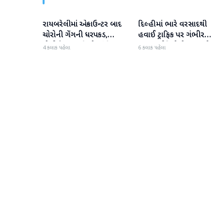
રાયબરેલીમાં એન્કાઉન્ટર બાદ
દિલ્હીમાં ભારે વરસાદથી
રાષ્ટ્રીય
રાષ્ટ્રીય
ચોરોની ગેંગની ધરપકડ,
હવાઈ ટ્રાફિક પર ગંભીર
પોલીસે 12.4 કિલો ચાંદીના
અસર; ઈન્ડિગોએ મુસાફરો મા
4 કલાક પહેલા
6 કલાક પહેલા
દાગીના જપ્ત કર્યા
એડવાઈઝરી જાહેર કરી