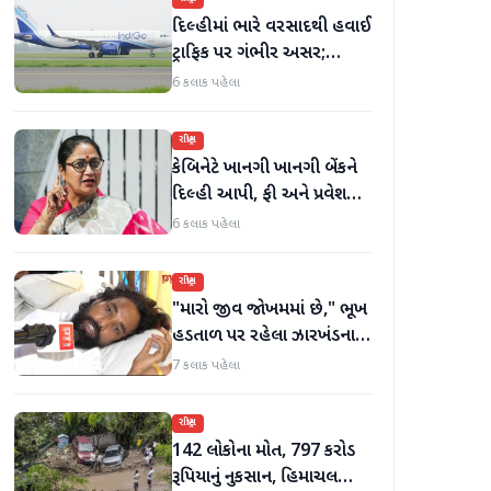
દિલ્હીમાં ભારે વરસાદથી હવાઈ
ટ્રાફિક પર ગંભીર અસર;
ઈન્ડિગોએ મુસાફરો માટે
6 કલાક પહેલા
એડવાઈઝરી જાહેર કરી
રાષ્ટ્રીય
કેબિનેટે ખાનગી ખાનગી બેંકને
દિલ્હી આપી, ફી અને પ્રવેશ
માટે નવા નિયમો વિશે જાણો
6 કલાક પહેલા
રાષ્ટ્રીય
"મારો જીવ જોખમમાં છે," ભૂખ
હડતાળ પર રહેલા ઝારખંડના
વિદ્યાર્થી નેતા દેવેન્દ્ર નાથ
7 કલાક પહેલા
મહતોની તબિયત ખરાબ
રાષ્ટ્રીય
142 લોકોના મોત, 797 કરોડ
રૂપિયાનું નુકસાન, હિમાચલ