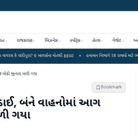
રાત
રાજકારણ
બિઝનેસ
સ્પોર્ટ્સ
હેલ્થ
ગેજેટ
અન
ીપુરા? 6 બાળકોના મોતથી ફફડાટ
●
હવામાન વિભાગે 18 રાજ્યો માટે ભારે વરસાદની ચે
14 લોકો જીવતા બળી ગયા
Bookmark
થડાઈ, બંને વાહનોમાં આગ
ળી ગયા