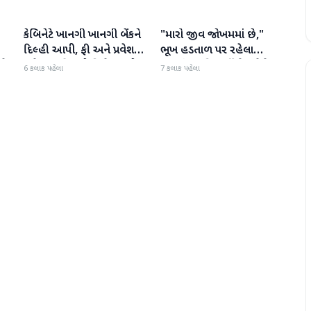
કેબિનેટે ખાનગી ખાનગી બેંકને
"મારો જીવ જોખમમાં છે,"
રાષ્ટ્રીય
રાષ્ટ્રીય
દિલ્હી આપી, ફી અને પ્રવેશ
ભૂખ હડતાળ પર રહેલા
ટે
માટે નવા નિયમો વિશે જાણો
ઝારખંડના વિદ્યાર્થી નેતા દેવેન્દ્ર
6 કલાક પહેલા
7 કલાક પહેલા
નાથ મહતોની તબિયત ખરાબ