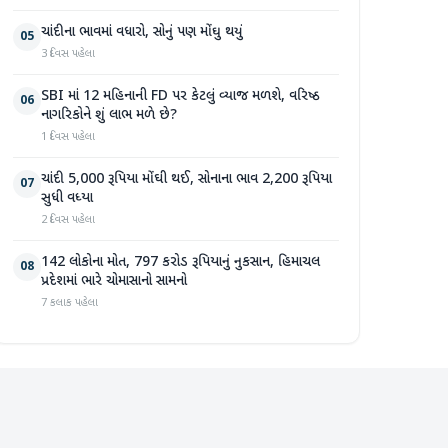
ચાંદીના ભાવમાં વધારો, સોનું પણ મોંઘુ થયું
05
3 દિવસ પહેલા
SBI માં 12 મહિનાની FD પર કેટલું વ્યાજ મળશે, વરિષ્ઠ
06
નાગરિકોને શું લાભ મળે છે?
1 દિવસ પહેલા
ચાંદી 5,000 રૂપિયા મોંઘી થઈ, સોનાના ભાવ 2,200 રૂપિયા
07
સુધી વધ્યા
2 દિવસ પહેલા
142 લોકોના મોત, 797 કરોડ રૂપિયાનું નુકસાન, હિમાચલ
08
પ્રદેશમાં ભારે ચોમાસાનો સામનો
7 કલાક પહેલા