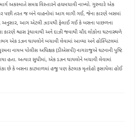
 માર્ગ અકસ્માતે સમગ્ર વિસ્તારને હચમચાવી નાખ્યો. ગુરુવારે એક
ટક્કર પછી તરત જ બંને વાહનોમાં આગ લાગી ગઈ, જેના કારણે બસમાં
વ્યા અનુસાર, આગ એટલી ઝડપથી ફેલાઈ ગઈ કે બસના પાછળના
 કારણે શ્વાસ રૂંધાવાથી અને દાઝી જવાથી ચૌદ લોકોના ઘટનાસ્થળે
ભગ એક ડઝન ઘાયલોને બચાવી લેવામાં આવ્યા અને હોસ્પિટલમાં
્કપુરમના નાયબ પોલીસ અધિક્ષક (ડીએસપી) નાગરાજુએ ઘટનાની પુષ્ટિ
ગયા હતા. અત્યાર સુધીમાં, એક ડઝન ઘાયલોને બચાવી લેવામાં
ંકા છે કે બસના કાટમાળમાં હજુ પણ કેટલાક મૃતદેહો ફસાયેલા હોઈ