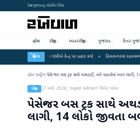
ઉત્તર ગુજરાતનું લોકપ્રિય દૈનિક
હોમ
રાષ્ટ્રીય
આંતરરાષ્ટ્રીય
ગુજરાત
ઉત્તર ગુજ
ો પર રાહુલ ગાંધીએ કેન્દ્ર પર પ્રહાર કર્યા
બ્રેકિંગ
●
હિંમતનગરમાં રહસ્યમય વાયરસ કે ચાંદ
હોમ
/
રાષ્ટ્રીય
/
પેસેન્જર બસ ટ્રક સાથે અથડાઈ, બંને વાહનોમાં આગ લાગી, 
27 માર્ચ, 2026
|
Super Admin
1
મિનિટ વાંચન
રાષ્ટ્રીય
પેસેન્જર બસ ટ્રક સાથે અ
લાગી, 14 લોકો જીવતા બ