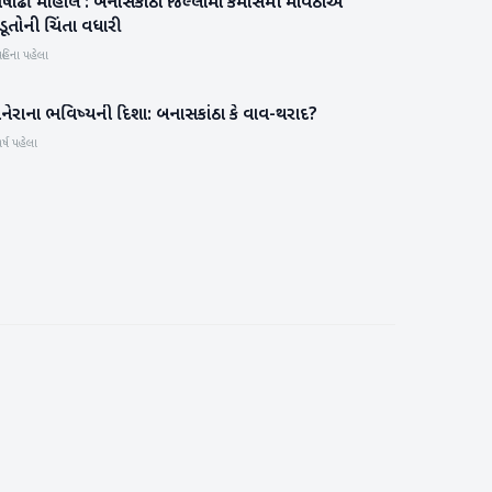
ષાઢી માહોલ : બનાસકાંઠા જિલ્લામાં કમોસમી માવઠાએ
બનાસકાંઠા
ડૂતોની ચિંતા વધારી
હિના પહેલા
નેરાના ભવિષ્યની દિશા: બનાસકાંઠા કે વાવ-થરાદ?
બનાસકાંઠા
ર્ષ પહેલા