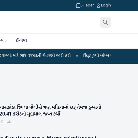
E-Paper
|
Login
્ય
ઈ-પેપર
 ભારે વરસાદની ચેતવણી જારી કરી
●
સિદ્ધપુરથી બોમ્બ બનાવવાની સામગ્રી સાથે જૈશન
ાસકાંઠા જિલ્લા પોલીસે ત્રણ મહિનામાં દારૂ તેમજ ડ્રગ્સનો
બનાસકાંઠા
.20.41 કરોડનો મુદ્દામાલ જપ્ત કર્યો
હિના પહેલા