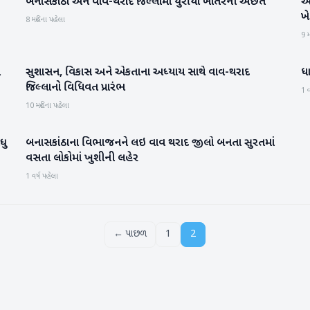
બનાસકાંઠા અને વાવ-થરાદ જિલ્લામાં યુરીયા ખાતરની અછત
અ
બનાસકાંઠા
ખે
8 મહિના પહેલા
9 મ
ી
સુશાસન, વિકાસ અને એકતાના અધ્યાય સાથે વાવ-થરાદ
ધા
બનાસકાંઠા
જિલ્લાનો વિધિવત પ્રારંભ
1 વ
10 મહિના પહેલા
ધુ
બનાસકાંઠાના વિભાજનને લઇ વાવ થરાદ જીલો બનતા સુરતમાં
બનાસકાંઠા
વસતા લોકોમાં ખુશીની લહેર
1 વર્ષ પહેલા
← પાછળ
1
2