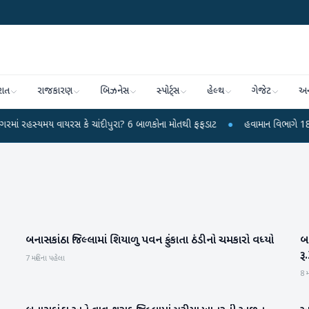
રાત
રાજકારણ
બિઝનેસ
સ્પોર્ટ્સ
હેલ્થ
ગેજેટ
અન
મય વાયરસ કે ચાંદીપુરા? 6 બાળકોના મોતથી ફફડાટ
●
હવામાન વિભાગે 18 રાજ્યો માટે
બનાસકાંઠા જિલ્લામાં શિયાળુ પવન ફુંકાતા ઠંડીનો ચમકારો વધ્યો
બન
બનાસકાંઠા
રૂ
7 મહિના પહેલા
8 મ