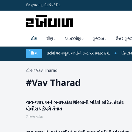
ઉત્તર ગુજરાતનું લોકપ્રિય દૈનિક
હોમ
રાષ્ટ્રીય
આંતરરાષ્ટ્રીય
ગુજરાત
ઉત્તર ગુજ
રીક્ષા લીકના આરોપો પર રાહુલ ગાંધીએ કેન્દ્ર પર પ્રહાર કર્યા
બ્રેકિંગ
●
હિંમતનગરમાં રહસ્ય
હોમ
/
#Vav Tharad
#
Vav Tharad
વાવ-થરાદ અને બનાસકાંઠા જિલ્લાની બોર્ડરો સહિત ઠેરઠેર
બનાસકાંઠા
પોલીસ ખડેપગે તૈનાત
7 મહિના પહેલા