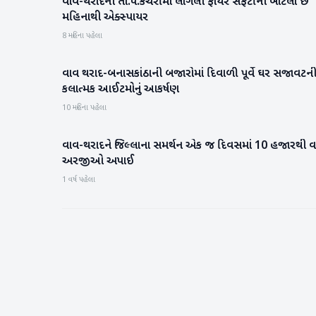
વાવ-થરાદની તા.પં.કચેરીમાં લાગેલી ફાયર સેફટીની બોટલો છ
વાવ-થરાદ
મહિનાથી એક્સ્પાયર
8 મહિના પહેલા
વાવ થરાદ-બનાસકાંઠાની બજારોમાં દિવાળી પૂર્વે ઘર સજાવટન
બનાસકાંઠા
કલાત્મક આઈટમોનું આકર્ષણ
10 મહિના પહેલા
વાવ-થરાદને જિલ્લાના સમર્થન એક જ દિવસમાં 10 હજારથી વ
બનાસકાંઠા
અરજીઓ અપાઈ
1 વર્ષ પહેલા