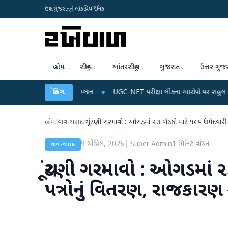
ઉત્તર ગુજરાતનું લોકપ્રિય દૈનિક
હોમ
રાષ્ટ્રીય
આંતરરાષ્ટ્રીય
ગુજરાત
ઉત્તર ગુજ
રિચાર્જ અને ડેટા પ્લાન
બ્રેકિંગ
●
UGC-NET પરીક્ષા લીકના આરોપો પર રાહુલ ગાંધીએ કેન્દ્ર પર 
હોમ
/
વાવ-થરાદ
/
ચૂંટણી ગરમાવો : ઓગડમાં ૨૩ બેઠકો માટે ૧૯૫ ઉમેદવારી પ
9 એપ્રિલ, 2026
|
Super Admin
1
મિનિટ વાંચન
વાવ-થરાદ
ચૂંટણી ગરમાવો : ઓગડમાં ૨
પત્રોનું વિતરણ, રાજકારણ 