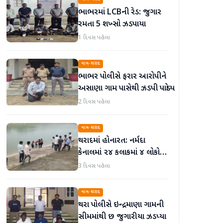
ભાભરમાં LCBની રેડ: જુગાર
રમતા 5 શખ્સો ઝડપાયા
1 દિવસ પહેલા
વાવ-થરાદ
ભાભર પોલીસે ફરાર આરોપીને
અસાણા ગામ પાસેથી ઝડપી પાડ્યો
2 દિવસ પહેલા
વાવ-થરાદ
થરાદમાં હોનારત: નર્મદા
કેનાલમાં ૨૪ કલાકમાં ૪ લોકો
ડૂબી જતાં મોત, પંથકમાં
3 દિવસ પહેલા
ગમગીની
વાવ-થરાદ
થરા પોલીસે ઇન્દ્રમાણા ગામની
સીમમાંથી છ જુગારીયા ઝડપ્યા