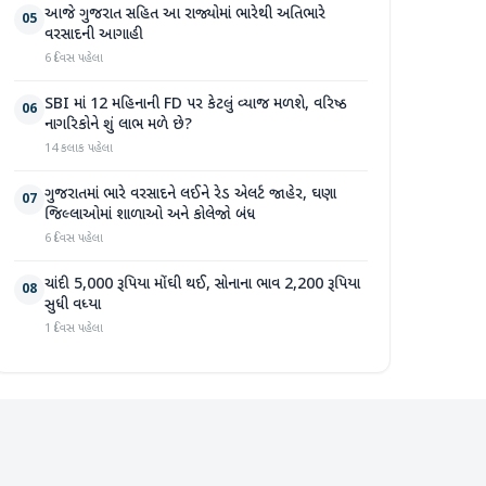
આજે ગુજરાત સહિત આ રાજ્યોમાં ભારેથી અતિભારે
05
વરસાદની આગાહી
6 દિવસ પહેલા
SBI માં 12 મહિનાની FD પર કેટલું વ્યાજ મળશે, વરિષ્ઠ
06
નાગરિકોને શું લાભ મળે છે?
14 કલાક પહેલા
ગુજરાતમાં ભારે વરસાદને લઈને રેડ એલર્ટ જાહેર, ઘણા
07
જિલ્લાઓમાં શાળાઓ અને કોલેજો બંધ
6 દિવસ પહેલા
ચાંદી 5,000 રૂપિયા મોંઘી થઈ, સોનાના ભાવ 2,200 રૂપિયા
08
સુધી વધ્યા
1 દિવસ પહેલા