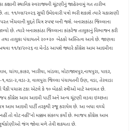
કક્ષાની સ્થાનિક સ્વરાજ્યની ચૂંટણીનું જાહેરનામું ગત તારીખ
તા. ૧૧/૦૪/૨૦૨૬ સુધી ઉમેદવારી પત્રો ભરી શકાશે ત્યારે ચકાસણી
 ખેંચવાની મુદ્દતે ચિત્ર સ્પષ્ટ બની જશે. બનાસકાંઠા જિલ્લાના
યો છે. ત્યારે બનાસકાંઠા જિલ્લાના કાંકરેજ તાલુકાનું વિભાજન કરી
+૩ તથા તાલુકા પંચાયતને ૨૦+૨૦ બેઠકો અસ્તિત્વ આવે છે. જાણવા
વા ૧૧/૪/૨૦૨૬ ના મેન્ડેડ આપશે જ્યારે કોંગ્રેસ આમ આદમીના
 ચાંગા,કાકર, ખારીયા, માંડલા, મોટાજામપુર,નાથપુરા, પાદર,
-૧,વડા-૨,વડા-૩, વાલપુરા જિલ્લા પંચાયતની ઉણ, વડા, તેરવાડા
 પૈકી પચાસ ટકા એટલે કે ૧૦ બેઠકો સ્ત્રીઓ માટે અનામત છે.
પ કોંગ્રેસ આમ આદમી પાર્ટી અને અન્ય ચૂંટણી લડવા ઇચ્છતા
પત્ર આમ આદમી પાર્ટી તરફથી રજૂ કરાયેલ છે. આ બધા વચ્ચે
 તો વોટ નહીં"નો મક્કમ સંકલ્પ કર્યો છે. ભાજપ કોંગ્રેસ આમ
તુર્થકોણીઓ જંગ જોવા મળે તેવી શકયતા છે.