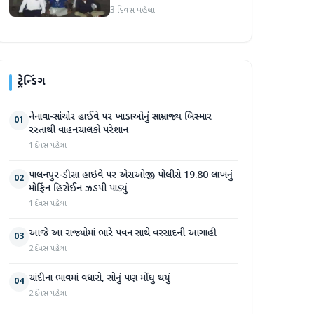
3 દિવસ પહેલા
ટ્રેન્ડિંગ
નેનાવા-સાંચોર હાઈવે પર ખાડાઓનું સામ્રાજ્ય બિસ્માર
01
રસ્તાથી વાહનચાલકો પરેશાન
1 દિવસ પહેલા
પાલનપુર-ડીસા હાઇવે પર એસઓજી પોલીસે 19.80 લાખનું
02
મોર્ફિન હિરોઈન ઝડપી પાડ્યું
1 દિવસ પહેલા
આજે આ રાજ્યોમાં ભારે પવન સાથે વરસાદની આગાહી
03
2 દિવસ પહેલા
ચાંદીના ભાવમાં વધારો, સોનું પણ મોંઘુ થયું
04
2 દિવસ પહેલા