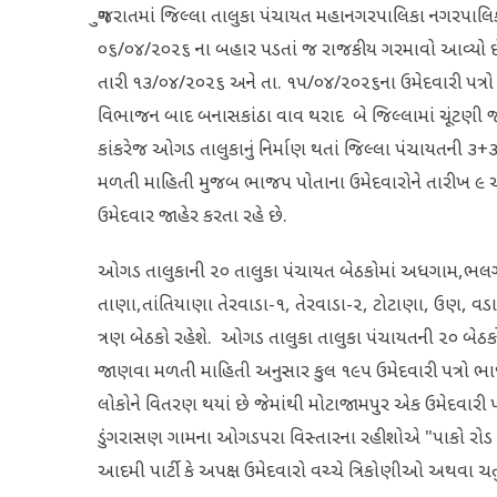
ગુજરાતમાં જિલ્લા તાલુકા પંચાયત મહાનગરપાલિકા નગરપાલિકા 
૦૬/૦૪/૨૦૨૬ ના બહાર પડતાં જ રાજકીય ગરમાવો આવ્યો છે. 
તારી ૧૩/૦૪/૨૦૨૬ અને તા. ૧૫/૦૪/૨૦૨૬ના ઉમેદવારી પત્રો પરત
વિભાજન બાદ બનાસકાંઠા વાવ થરાદ બે જિલ્લામાં ચૂંટણી જામ્
કાંકરેજ ઓગડ તાલુકાનું નિર્માણ થતાં જિલ્લા પંચાયતની ૩
મળતી માહિતી મુજબ ભાજપ પોતાના ઉમેદવારોને તારીખ ૯ અથ
ઉમેદવાર જાહેર કરતા રહે છે.
ઓગડ તાલુકાની ૨૦ તાલુકા પંચાયત બેઠકોમાં અધગામ,ભલગામ,
તાણા,તાંતિયાણા તેરવાડા-૧, તેરવાડા-૨, ટોટાણા, ઉણ, વડા
ત્રણ બેઠકો રહેશે. ઓગડ તાલુકા તાલુકા પંચાયતની ૨૦ બેઠકો
જાણવા મળતી માહિતી અનુસાર કુલ ૧૯૫ ઉમેદવારી પત્રો ભાજ
લોકોને વિતરણ થયાં છે જેમાંથી મોટાજામપુર એક ઉમેદવારી 
ડુંગરાસણ ગામના ઓગડપરા વિસ્તારના રહીશોએ "પાકો રોડ નહીં
આદમી પાર્ટી કે અપક્ષ ઉમેદવારો વચ્ચે ત્રિકોણીઓ અથવા ચ