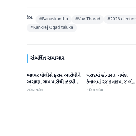
ટેગ્સ:
#
Banaskantha
#
Vav Tharad
#
2026 electio
#
Kankrej Ogad taluka
સંબંધિત સમાચાર
ભાભર પોલીસે ફરાર આરોપીને
થરાદમાં હોનારત: નર્મદા
વાવ-થરાદ
વાવ-થરાદ
અસાણા ગામ પાસેથી ઝડપી
કેનાલમાં ૨૪ કલાકમાં ૪ લોક
પાડ્યો
ડૂબી જતાં મોત, પંથકમાં
2 દિવસ પહેલા
3 દિવસ પહેલા
ગમગીની