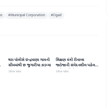
ns
#
Municipal Corporation
#
Ogad
થરા પોલીસે ઇન્દ્રમાણા ગામની
શિક્ષણ મંત્રી રીવાબા
વાવ-થરાદ
વાવ-થરાદ
ો
સીમમાંથી છ જુગારીયા ઝડપ્યા
જાડેજાની સંવેદનશીલ પહેલ:
સુઈગામની ડ્રોપ-આઉટ
3 દિવસ પહેલા
3 દિવસ પહેલા
દીકરીને ધોરણ-૯માં પ્રવેશ
અપાવ્યો