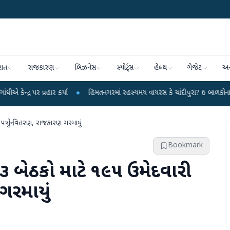
રાત
રાજકારણ
બિઝનેસ
સ્પોર્ટ્સ
હેલ્થ
ગેજેટ
અન
પ્રહાર કર્યા
●
હિંમતનગરમાં રહસ્યમય વાયરસ કે ચાંદીપુરા? 6 બાળકોના મોતથી ફફડા
ત્રોનું વિતરણ, રાજકારણ ગરમાયું
Bookmark
૩ બેઠકો માટે ૧૯૫ ઉમેદવારી
ગરમાયું