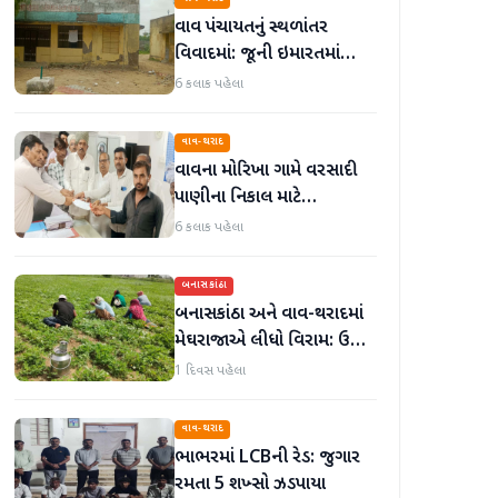
વાવ પંચાયતનું સ્થળાંતર
વિવાદમાં: જૂની ઇમારતમાં
કામકાજ શરૂ છતાં નવું મકાન
6 કલાક પહેલા
અધૂરું
વાવ-થરાદ
વાવના મોરિખા ગામે વરસાદી
પાણીના નિકાલ માટે
ગ્રામજનોએ મામલતદારને
6 કલાક પહેલા
આવેદનપત્ર પાઠવ્યું
બનાસકાંઠા
બનાસકાંઠા અને વાવ-થરાદમાં
મેઘરાજાએ લીધો વિરામ: ઉઘાડ
નીકળતાં ખેડૂતોમાં આનંદનો
1 દિવસ પહેલા
માહોલ
વાવ-થરાદ
ભાભરમાં LCBની રેડ: જુગાર
રમતા 5 શખ્સો ઝડપાયા