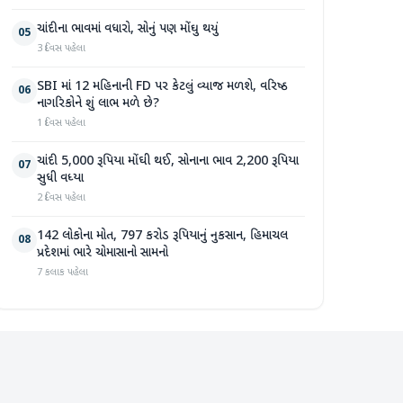
ચાંદીના ભાવમાં વધારો, સોનું પણ મોંઘુ થયું
05
3 દિવસ પહેલા
SBI માં 12 મહિનાની FD પર કેટલું વ્યાજ મળશે, વરિષ્ઠ
06
નાગરિકોને શું લાભ મળે છે?
1 દિવસ પહેલા
ચાંદી 5,000 રૂપિયા મોંઘી થઈ, સોનાના ભાવ 2,200 રૂપિયા
07
સુધી વધ્યા
2 દિવસ પહેલા
142 લોકોના મોત, 797 કરોડ રૂપિયાનું નુકસાન, હિમાચલ
08
પ્રદેશમાં ભારે ચોમાસાનો સામનો
7 કલાક પહેલા