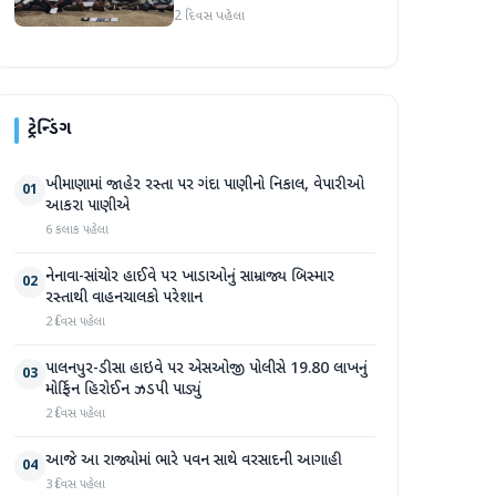
2 દિવસ પહેલા
ટ્રેન્ડિંગ
ખીમાણામાં જાહેર રસ્તા પર ગંદા પાણીનો નિકાલ, વેપારીઓ
01
આકરા પાણીએ
6 કલાક પહેલા
નેનાવા-સાંચોર હાઈવે પર ખાડાઓનું સામ્રાજ્ય બિસ્માર
02
રસ્તાથી વાહનચાલકો પરેશાન
2 દિવસ પહેલા
પાલનપુર-ડીસા હાઇવે પર એસઓજી પોલીસે 19.80 લાખનું
03
મોર્ફિન હિરોઈન ઝડપી પાડ્યું
2 દિવસ પહેલા
આજે આ રાજ્યોમાં ભારે પવન સાથે વરસાદની આગાહી
04
3 દિવસ પહેલા