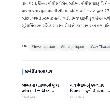
વાવ થરાદ જિલ્લા પોલીસ પેરોલ સ્કોડના પોલીસ સ્ટાફ મિત્રો
વાવના પ્રતાપપુરા ગામની સીમમાં એમેઝ ગાડી નંબર જીજે 27 એ
બોટલ ભરેલી ઝડપાઇ હતી. ગાડી તેમજ દારૂની કુલ કિંમત મળી
સુરેશસિંહ ભવરસિંહ રાવ (બારોટ) તેમજ પવન રતન પ્રજાપત
ટેગ્સ:
#
Investigation
#
foreign liquor
#
Vav Thara
સંબંધિત સમાચાર
ભાભરના ચાત્રા ગામનો મુખ્ય
વાવ પંચાયતનું સ્થળાંતર
વાવ-થરાદ
વાવ-થરાદ
પ્રવેશ માર્ગ જર્જરિત,
વિવાદમાં: જૂની ઇમારતમાં
ગ્રામજનોમાં ભારે રોષ
કામકાજ શરૂ છતાં નવું મકાન
5 કલાક પહેલા
6 કલાક પહેલા
અધૂરું