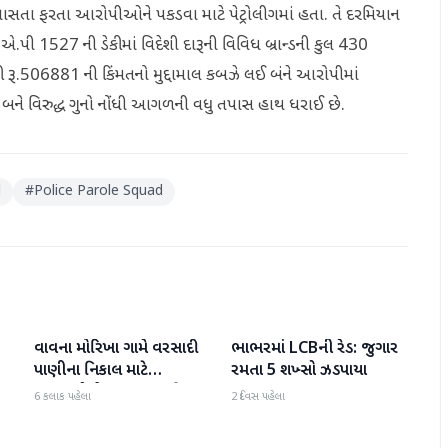
 નાસતા ફરતા આરોપીઓને પકડવા માટે પેટ્રોલીગમાં હતા. તે દરમિયાન
.પી 1527 ની ડેકીમાં વિદેશી દારૂની વિવિધ બ્રાન્ડની કુલ 430
 રૂ.506881 ની કિંમતનો મુદ્દામાલ કબઝે લઈ બંને આરોપીમાં
િ બને વિરુદ્ધ ગુનો નોંધી આગળની વધુ તપાસ હાથ ધરાઈ છે.
d
#
Police Parole Squad
વાવના મોરિખા ગામે વરસાદી
ભાભરમાં LCBની રેડ: જુગાર
વાવ-થરાદ
વાવ-થરાદ
પાણીના નિકાલ માટે
રમતા 5 શખ્સો ઝડપાયા
ગ્રામજનોએ મામલતદારને
6 કલાક પહેલા
2 દિવસ પહેલા
આવેદનપત્ર પાઠવ્યું