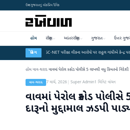
ઉત્તર ગુજરાતનું લોકપ્રિય દૈનિક
હોમ
રાષ્ટ્રીય
આંતરરાષ્ટ્રીય
ગુજરાત
ઉત્તર ગુજ
પ્લાન
●
UGC-NET પરીક્ષા લીકના આરોપો પર રાહુલ ગાંધીએ કેન્દ્ર પર પ્રહાર કર્યા
બ્રેકિંગ
●
હોમ
/
વાવ-થરાદ
/
વાવમાં પેરોલ સ્કોડ પોલીસે 5 લાખથી વધુ કિંમતનો વિદેશી દા
7 માર્ચ, 2026
|
Super Admin
1
મિનિટ વાંચન
વાવ-થરાદ
વાવમાં પેરોલ સ્કોડ પોલીસે
દારૂનો મુદ્દામાલ ઝડપી પાડ્