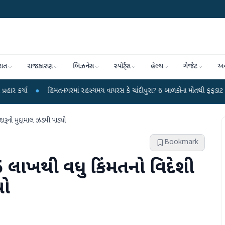
રાત
રાજકારણ
બિઝનેસ
સ્પોર્ટ્સ
હેલ્થ
ગેજેટ
અન
હિંમતનગરમાં રહસ્યમય વાયરસ કે ચાંદીપુરા? 6 બાળકોના મોતથી ફફડાટ
●
હવામાન વ
રૂનો મુદ્દામાલ ઝડપી પાડ્યો
Bookmark
 5 લાખથી વધુ કિંમતનો વિદેશી
યો