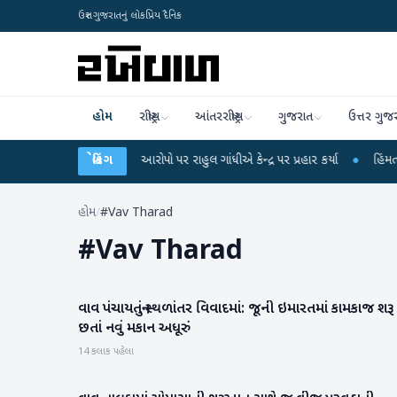
ઉત્તર ગુજરાતનું લોકપ્રિય દૈનિક
હોમ
રાષ્ટ્રીય
આંતરરાષ્ટ્રીય
ગુજરાત
ઉત્તર ગુજ
 પરીક્ષા લીકના આરોપો પર રાહુલ ગાંધીએ કેન્દ્ર પર પ્રહાર કર્યા
બ્રેકિંગ
●
હિંમતનગરમાં રહસ
હોમ
/
#Vav Tharad
#
Vav Tharad
વાવ પંચાયતનું સ્થળાંતર વિવાદમાં: જૂની ઇમારતમાં કામકાજ શરૂ
વાવ-થરાદ
છતાં નવું મકાન અધૂરું
14 કલાક પહેલા