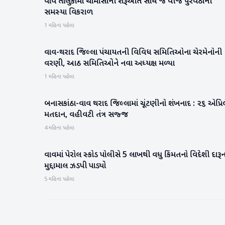
વાવ તાલુકામાં ચોમાસાની શરૂઆત સાથે જ વીજ પુરવઠાની
વાવ-થરાદ
સમસ્યા વિકરાળ
1 મહિના પહેલા
વાવ-થરાદ જિલ્લા પંચાયતની વિવિધ સમિતિઓના ચેરમેનોની
વાવ-થરાદ
વરણી, આઠ સમિતિઓને નવા અધ્યક્ષ મળ્યા
1 મહિના પહેલા
બનાસકાંઠા-વાવ થરાદ જિલ્લામાં ચૂંટણીનો શંખનાદ : ૨૬ એપ્રિલ
બનાસકાંઠા
મતદાન, વહીવટી તંત્ર સજ્જ
4 મહિના પહેલા
વાવમાં પેરોલ સ્કોડ પોલીસે 5 લાખથી વધુ કિંમતનો વિદેશી દારૂન
વાવ-થરાદ
મુદ્દામાલ ઝડપી પાડ્યો
5 મહિના પહેલા