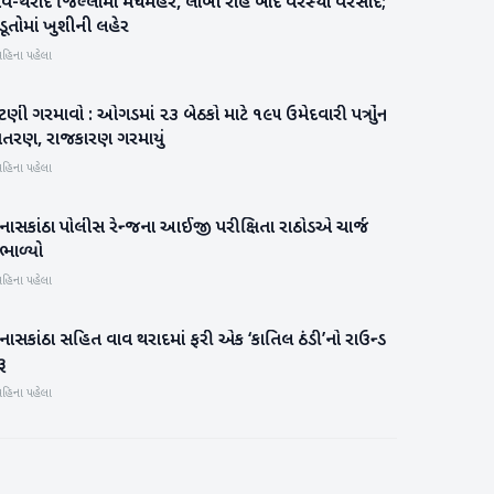
વ-થરાદ જિલ્લામાં મેઘમહેર, લાંબી રાહ બાદ વરસ્યો વરસાદ;
વાવ-થરાદ
ડૂતોમાં ખુશીની લહેર
મહિના પહેલા
ંટણી ગરમાવો : ઓગડમાં ૨૩ બેઠકો માટે ૧૯૫ ઉમેદવારી પત્રોનું
વાવ-થરાદ
િતરણ, રાજકારણ ગરમાયું
મહિના પહેલા
નાસકાંઠા પોલીસ રેન્જના આઈજી પરીક્ષિતા રાઠોડએ ચાર્જ
બનાસકાંઠા
ભાળ્યો
મહિના પહેલા
ાસકાંઠા સહિત વાવ થરાદમાં ફરી એક ‘કાતિલ ઠંડી’નો રાઉન્ડ
બનાસકાંઠા
ૂ
મહિના પહેલા