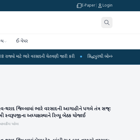
E-Paper
|
Login
્ય
ઈ-પેપર
ાટે ભારે વરસાદની ચેતવણી જારી કરી
●
સિદ્ધપુરથી બોમ્બ બનાવવાની સામગ્રી સાથે જૈ
ાવ-થરાદ જિલ્લામાં ભારે વરસાદની આગાહીને પગલે તંત્ર સજ્:
વાવ-થરાદ
ત્રી સ્વરૂપજીના અધ્યક્ષસ્થાને રિવ્યૂ બેઠક યોજાઈ
અઠવાડિયા પહેલા