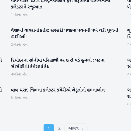
વાવ-થરાદ: ટડાવ CHCનું બાંધકામ ફરી શરૂ કરવા ગ્રામજનોની
વા
વાવ-થરાદ
કલેક્ટરને રજૂઆત
ખે
1 મહિના પહેલા
1 
વૈશાખી વાયરાનો કહેર: સરહદી પંથકમાં પવનની પંખે ચડી ધૂળની
ચૂ
બનાસકાંઠા
ડમરીઓ!
વ
2 મહિના પહેલા
4 
ે
દિયોદરના સોનીમાં પરિક્ષાર્થી પર છરી વડે હુમલો : ઘટના
બ
બનાસકાંઠા
સીસીટીવી કેમેરામાં કેદ
સં
4 મહિના પહેલા
4 
ો
વાવ-થરાદ જિલ્લા કલેકટર કચેરીએ ખેડૂતોનો હલ્લાબોલ
બન
બનાસકાંઠા
શર
5 મહિના પહેલા
6 
1
2
આગળ →