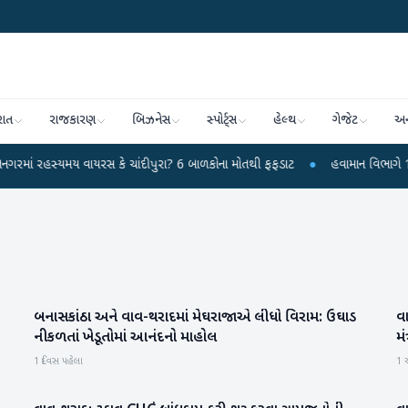
રાત
રાજકારણ
બિઝનેસ
સ્પોર્ટ્સ
હેલ્થ
ગેજેટ
અન
્યમય વાયરસ કે ચાંદીપુરા? 6 બાળકોના મોતથી ફફડાટ
●
હવામાન વિભાગે 18 રાજ્યો મ
બનાસકાંઠા અને વાવ-થરાદમાં મેઘરાજાએ લીધો વિરામ: ઉઘાડ
વ
બનાસકાંઠા
નીકળતાં ખેડૂતોમાં આનંદનો માહોલ
મં
1 દિવસ પહેલા
1 