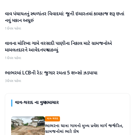
વાવ પંચાયતનું સ્થળાંતર વિવાદમાં: જૂની ઇમારતમાં કામકાજ શરૂ છતાં
વાવ-થરાદ
નવું મકાન અધૂરું
1 દિવસ પહેલા
વાવના મોરિખા ગામે વરસાદી પાણીના નિકાલ માટે ગ્રામજનોએ
વાવ-થરાદ
મામલતદારને આવેદનપત્ર પાઠવ્યું
1 દિવસ પહેલા
ભાભરમાં LCBની રેડ: જુગાર રમતા 5 શખ્સો ઝડપાયા
વાવ-થરાદ
3 દિવસ પહેલા
વાવ-થરાદ
ના વધુ સમાચાર
વાવ-થરાદ
ભાભરના ચાત્રા ગામનો મુખ્ય પ્રવેશ માર્ગ જર્જરિત,
ગ્રામજનોમાં ભારે રોષ