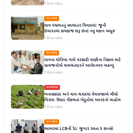
1 દિવસ પહેલા
વાવ-થરાદ
વાવ પંચાયતનું સ્થળાંતર વિવાદમાં: જૂની
ઇમારતમાં કામકાજ શરૂ છતાં નવું મકાન અધૂરું
1 દિવસ પહેલા
વાવ-થરાદ
વાવના મોરિખા ગામે વરસાદી પાણીના નિકાલ માટે
ગ્રામજનોએ મામલતદારને આવેદનપત્ર પાઠવ્યું
1 દિવસ પહેલા
બનાસકાંઠા
બનાસકાંઠા અને વાવ-થરાદમાં મેઘરાજાએ લીધો
વિરામ: ઉઘાડ નીકળતાં ખેડૂતોમાં આનંદનો માહોલ
2 દિવસ પહેલા
વાવ-થરાદ
ભાભરમાં LCBની રેડ: જુગાર રમતા 5 શખ્સો