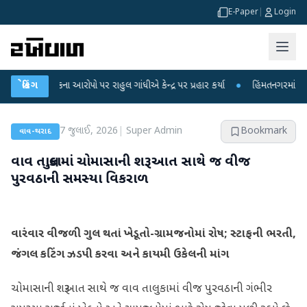
E-Paper
|
Login
 લીકના આરોપો પર રાહુલ ગાંધીએ કેન્દ્ર પર પ્રહાર કર્યા
બ્રેકિંગ
●
હિંમતનગરમાં રહસ્યમય વાય
7 જુલાઈ, 2026
|
Super Admin
Bookmark
વાવ-થરાદ
વાવ તાલુકામાં ચોમાસાની શરૂઆત સાથે જ વીજ
પુરવઠાની સમસ્યા વિકરાળ
વારંવાર વીજળી ગુલ થતાં ખેડૂતો-ગ્રામજનોમાં રોષ; સ્ટાફની ભરતી,
જંગલ કટિંગ ઝડપી કરવા અને કાયમી ઉકેલની માંગ
ચોમાસાની શરૂઆત સાથે જ વાવ તાલુકામાં વીજ પુરવઠાની ગંભીર