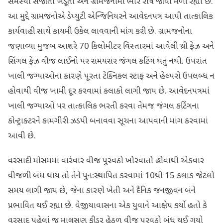
સમસ્યા સર્જાતાં ખેડૂતો અને ગ્રામજનોમાં ભારે રોષ જોવા મળી રહ્યો છે.
આ મુદ્દે ગ્રામજનોએ ડેપ્યુટી એન્જિનિયરને આવેદનપત્ર આપી તાત્કાલિક
કાર્યવાહી સાથે કાયમી ઉકેલ લાવવાની માંગ કરી છે. ગ્રામજનોના
જણાવ્યા મુજબ આશરે 70 કિલોમીટર વિસ્તારમાં આવેલી થ્રી ફેઝ અને
સિંગલ ફેઝ વીજ લાઈનો પર સમયસર જંગલ કટિંગ થતું નથી. ઉપરાંત
ખાલી જગ્યાઓના કારણે પૂરતા ટેક્નિકલ સ્ટાફ અને હેલ્પરો ઉપલબ્ધ ન
હોવાથી વીજ ખામી દૂર કરવામાં કલાકો લાગી જાય છે. આવેદનપત્રમાં
ખાલી જગ્યાઓ પર તાત્કાલિક ભરતી કરવા તેમજ જંગલ કટિંગના
કોન્ટ્રાક્ટરને કામગીરી ઝડપી બનાવવા સૂચના આપવાની માંગ કરવામાં
આવી છે.
વરસાદી મોસમમાં વારંવાર વીજ પુરવઠો ખોરવાતો હોવાથી એકવાર
વીજળી બંધ થાય તો તેને પુનઃસ્થાપિત કરવામાં 10થી 15 કલાક જેટલો
સમય લાગી જાય છે, જેના કારણે ખેતી અને દૈનિક જનજીવન બંને
પ્રભાવિત થઈ રહ્યા છે. વેજીયાવાસના એક યુવાને આક્ષેપ કર્યો હતો કે
વરસાદ પહેલાં જ માલસણ ફીડર હેઠળ વીજ પુરવઠો બંધ થઈ ગયો