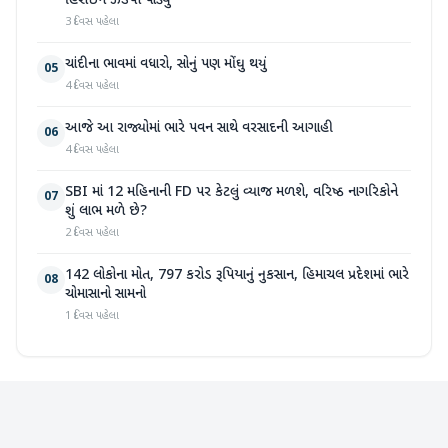
હિરોઈન ઝડપી પાડ્યું
3 દિવસ પહેલા
ચાંદીના ભાવમાં વધારો, સોનું પણ મોંઘુ થયું
05
4 દિવસ પહેલા
આજે આ રાજ્યોમાં ભારે પવન સાથે વરસાદની આગાહી
06
4 દિવસ પહેલા
SBI માં 12 મહિનાની FD પર કેટલું વ્યાજ મળશે, વરિષ્ઠ નાગરિકોને
07
શું લાભ મળે છે?
2 દિવસ પહેલા
142 લોકોના મોત, 797 કરોડ રૂપિયાનું નુકસાન, હિમાચલ પ્રદેશમાં ભારે
08
ચોમાસાનો સામનો
1 દિવસ પહેલા