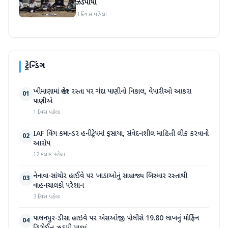
ઝડપાયા
3 દિવસ પહેલા
ટ્રેન્ડિંગ
ખીમાણામાં જાહેર રસ્તા પર ગંદા પાણીનો નિકાલ, વેપારીઓ આકરા
01
પાણીએ
1 દિવસ પહેલા
IAF વિંગ કમાન્ડર હનીટ્રેપમાં ફસાયા, સંવેદનશીલ માહિતી લીક કરવાનો
02
આરોપ
12 કલાક પહેલા
નેનાવા-સાંચોર હાઈવે પર ખાડાઓનું સામ્રાજ્ય બિસ્માર રસ્તાથી
03
વાહનચાલકો પરેશાન
3 દિવસ પહેલા
પાલનપુર-ડીસા હાઇવે પર એસઓજી પોલીસે 19.80 લાખનું મોર્ફિન
04