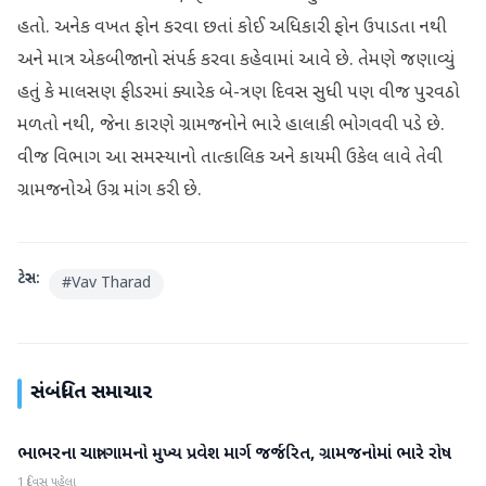
હતો. અનેક વખત ફોન કરવા છતાં કોઈ અધિકારી ફોન ઉપાડતા નથી
અને માત્ર એકબીજાનો સંપર્ક કરવા કહેવામાં આવે છે. તેમણે જણાવ્યું
હતું કે માલસણ ફીડરમાં ક્યારેક બે-ત્રણ દિવસ સુધી પણ વીજ પુરવઠો
મળતો નથી, જેના કારણે ગ્રામજનોને ભારે હાલાકી ભોગવવી પડે છે.
વીજ વિભાગ આ સમસ્યાનો તાત્કાલિક અને કાયમી ઉકેલ લાવે તેવી
ગ્રામજનોએ ઉગ્ર માંગ કરી છે.
ટેગ્સ:
#
Vav Tharad
સંબંધિત સમાચાર
ભાભરના ચાત્રા ગામનો મુખ્ય પ્રવેશ માર્ગ જર્જરિત, ગ્રામજનોમાં ભારે રોષ
વાવ-થરાદ
1 દિવસ પહેલા