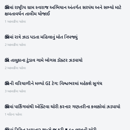
ઊંઝામાં રાષ્ટ્રીય ગ્રામ સ્વરાજ અભિયાન અંતર્ગત સરપંચ અને સભ્યો માટે
મહેસાણા
ક્ષમતાવર્ધન તાલીમ યોજાઈ
1 અઠવાડિયા પહેલા
ઊંઝામાં રાત્રે ઝાડ પડતા મહિલાનું મોત નિપજ્યું
મહેસાણા
2 અઠવાડિયા પહેલા
ઊંઝા તાલુકાના ટુંડાવ ગામે બોગસ ડૉક્ટર ઝડપાયો
મહેસાણા
2 અઠવાડિયા પહેલા
ઊંઝાની વરિયાળીને મળ્યો GI ટેગ: વિશ્વભરમાં મહેકશે સુગંધ
મહેસાણા
3 અઠવાડિયા પહેલા
ઊંઝામાં પાર્કિંગમાંથી એક્ટિવા ચોરી કરનાર ગણતરીના કલાકોમાં ઝડપાયો
મહેસાણા
1 મહિના પહેલા
મહેસાણા