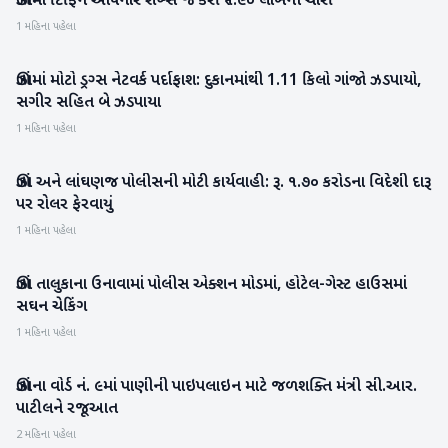
ઊંઝામાં ટિફિન આપનાર શખ્સે જ કરી ₹૧.૯૦ લાખની ચોરી
1 મહિના પહેલા
ઊંઝામાં મોટો ડ્રગ્સ નેટવર્ક પર્દાફાશ: દુકાનમાંથી 1.11 કિલો ગાંજો ઝડપાયો,
મહેસાણા
સગીર સહિત બે ઝડપાયા
1 મહિના પહેલા
ઊંઝા અને લાંઘણજ પોલીસની મોટી કાર્યવાહી: રૂ. ૧.૭૦ કરોડના વિદેશી દારૂ
મહેસાણા
પર રોલર ફેરવાયું
1 મહિના પહેલા
ઊંઝા તાલુકાના ઉનાવામાં પોલીસ એક્શન મોડમાં, હોટેલ-ગેસ્ટ હાઉસમાં
મહેસાણા
સઘન ચેકિંગ
1 મહિના પહેલા
ઊંઝાના વોર્ડ નં. ૯માં પાણીની પાઇપલાઇન માટે જળશક્તિ મંત્રી સી.આર.
મહેસાણા
પાટીલને રજૂઆત
2 મહિના પહેલા