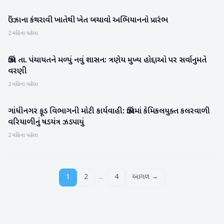
ઉંઝાના કંથરાવી ખાતેથી ખેત બચાવો અભિયાનનો પ્રારંભ
મહેસાણા
2 મહિના પહેલા
ઊંઝા તા. પંચાયતને મળ્યું નવું શાસન: ત્રણેય મુખ્ય હોદ્દાઓ પર સર્વાનુમતે
મહેસાણા
વરણી
2 મહિના પહેલા
ગાંધીનગર ફૂડ વિભાગની મોટી કાર્યવાહી: ઊંઝામાં કેમિકલયુક્ત કલરવાળી
મહેસાણા
વરિયાળીનું ષડયંત્ર ઝડપાયું
2 મહિના પહેલા
...
1
2
4
આગળ →