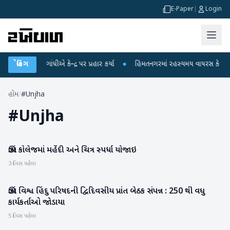
E-Paper
|
Login
 રાહુલ ગાંધીએ કેન્દ્ર પર પ્રહાર કર્યા
બ્રેકિંગ
●
હિંમતનગરમાં રહસ્યમય વાયરસ કે ચાંદીપુર
હોમ
/
#Unjha
#
Unjha
ઊંઝા કોલેજમાં મહેંદી અને ચિત્ર સ્પર્ધા યોજાઇ
મહેસાણા
3 દિવસ પહેલા
ઊંઝા વિશ્વ હિંદુ પરિષદની દ્વિદિવસીય પ્રાંત બેઠક સંપન્ન : 250 થી વધુ
મહેસાણા
કાર્યકર્તાઓ જોડાયા
5 દિવસ પહેલા