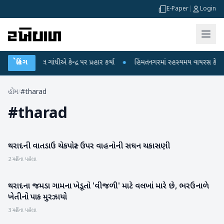
E-Paper
|
Login
ર રાહુલ ગાંધીએ કેન્દ્ર પર પ્રહાર કર્યા
બ્રેકિંગ
●
હિંમતનગરમાં રહસ્યમય વાયરસ કે ચાંદીપુ
હોમ
/
#tharad
#
tharad
થરાદની વાતડાઉ ચેકપોસ્ટ ઉપર વાહનોની સઘન ચકાસણી
વાવ-થરાદ
2 મહિના પહેલા
થરાદના જમડા ગામના ખેડૂતો 'વીજળી' માટે વલખાં મારે છે, ભરઉનાળે
વાવ-થરાદ
ખેતીનો પાક મુરઝાયો
3 મહિના પહેલા