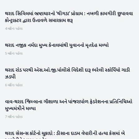
થરાદ સિવિલમાં ભ્રષ્ટાચારનો ‘થીગડા’ પ્રોગ્રામ : નબળી કામગીરી છુપાવવા
વાવ-થરાદ
કોન્ટ્રાક્ટર દ્વારા ઉતાવળે સમારકામ શરૂ
4 મહિના પહેલા
થરાદ નજીક નર્મદા મુખ્ય કેનાલમાંથી યુવાનનો મૃતદેહ મળ્યો
બનાસકાંઠા
5 મહિના પહેલા
થરાદ રોડ પરથી એસ.ઓ.જી.પોલીસે વિદેશી દારૂ ભરેલી સ્કોર્પિયો ગાડી
વાવ-થરાદ
ઝડપી
6 મહિના પહેલા
વાવ-થરાદ જિલ્લાના ગૌશાળા અને પાંજરાપોળ ફેડરેશનના પ્રતિનિધિઓ
બનાસકાંઠા
મુખ્યમંત્રીને મળ્યા
7 મહિના પહેલા
થરાદ સેસન્સ કોર્ટનો ચુકાદો : ડીસાના દાડમ વેપારીની હત્યા કેસમાં બે
બનાસકાંઠા