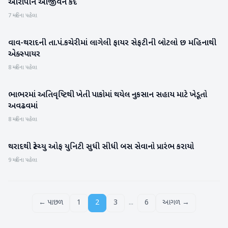
આરોપીને આજીવન કેદ
7 મહિના પહેલા
વાવ-થરાદની તા.પં.કચેરીમાં લાગેલી ફાયર સેફટીની બોટલો છ મહિનાથી
વાવ-થરાદ
એક્સ્પાયર
8 મહિના પહેલા
ભાભરમાં અતિવૃષ્ટિથી ખેતી પાકોમાં થયેલ નુકસાન સહાય માટે ખેડૂતો
બનાસકાંઠા
અવઢવમાં
8 મહિના પહેલા
થરાદથી સ્ટેચ્યુ ઓફ યુનિટી સુધી સીધી બસ સેવાનો પ્રારંભ કરાયો
બનાસકાંઠા
9 મહિના પહેલા
...
← પાછળ
1
2
3
6
આગળ →