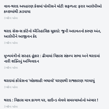
વાવ-થરાદ અપહરણ કેસમાં પોલીસને મોટી સફળતા: ફરાર આરોપીઓ
વાવ-થરાદ
કચ્છમાંથી ઝડપાયા
3 મહિના પહેલા
થરાદ સેસન્સ કોર્ટનો ઐતિહાસિક ચુકાદો: જૂની અદાવતનો કરુણ અંત,
વાવ-થરાદ
આરોપીને આજીવન કેદ
3 મહિના પહેલા
મુખ્યમંત્રીનો સરહદ હૂંકાર : ઢીમામાં વિકાસ સંકલ્પ સભા અને થરાદમાં
બનાસકાંઠા
નારી શક્તિનું અભિવાદન
3 મહિના પહેલા
થરાદમાં કોંગ્રેસના ‘લોકશાહી બચાવો’ ધરણાથી રાજકારણ ગરમાયું
વાવ-થરાદ
3 મહિના પહેલા
થરાદ : વિકાસ માત્ર કાગળ પર, ગ્રાઉન્ડ લેવલે સમસ્યાઓનો અંબાર !
વાવ-થરાદ
3 મહિના પહેલા