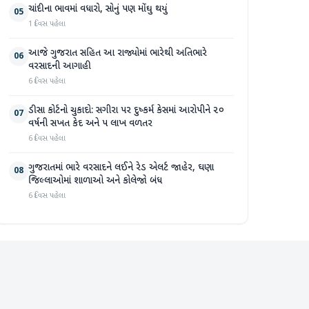
ચાંદીના ભાવમાં વધારો, સોનું પણ મોંઘુ થયું
05
1 દિવસ પહેલા
આજે ગુજરાત સહિત આ રાજ્યોમાં ભારેથી અતિભારે
06
વરસાદની આગાહી
6 દિવસ પહેલા
ડીસા કોર્ટનો ચુકાદો: સગીરા પર દુષ્કર્મ કેસમાં આરોપીને ૨૦
07
વર્ષની સખત કેદ અને ૫ લાખ વળતર
6 દિવસ પહેલા
ગુજરાતમાં ભારે વરસાદને લઈને રેડ એલર્ટ જાહેર, ઘણા
08
જિલ્લાઓમાં શાળાઓ અને કોલેજો બંધ
6 દિવસ પહેલા