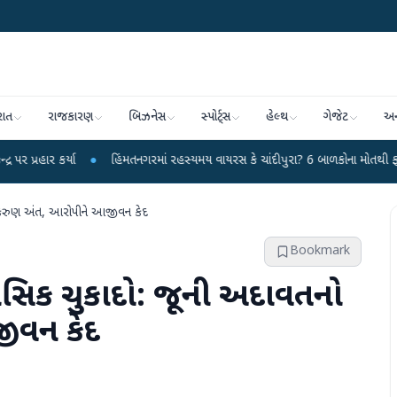
રાત
રાજકારણ
બિઝનેસ
સ્પોર્ટ્સ
હેલ્થ
ગેજેટ
અન
●
હિંમતનગરમાં રહસ્યમય વાયરસ કે ચાંદીપુરા? 6 બાળકોના મોતથી ફફડાટ
●
હવામ
ો કરુણ અંત, આરોપીને આજીવન કેદ
Bookmark
હાસિક ચુકાદો: જૂની અદાવતનો
ીવન કેદ