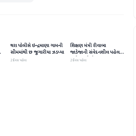
થરા પોલીસે ઇન્દ્રમાણા ગામની
શિક્ષણ મંત્રી રીવાબા
વાવ-થરાદ
વાવ-થરાદ
ો
સીમમાંથી છ જુગારીયા ઝડપ્યા
જાડેજાની સંવેદનશીલ પહેલ:
સુઈગામની ડ્રોપ-આઉટ
2 દિવસ પહેલા
2 દિવસ પહેલા
દીકરીને ધોરણ-૯માં પ્રવેશ
અપાવ્યો