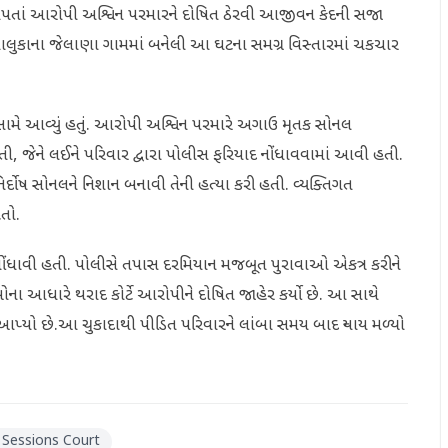
ાદો આપતાં આરોપી અશ્વિન પરમારને દોષિત ઠેરવી આજીવન કેદની સજા
મ તાલુકાના જેલાણા ગામમાં બનેલી આ ઘટના સમગ્ર વિસ્તારમાં ચકચાર
સામે આવ્યું હતું. આરોપી અશ્વિન પરમારે અગાઉ મૃતક સોનલ
તી, જેને લઈને પરિવાર દ્વારા પોલીસ ફરિયાદ નોંધાવવામાં આવી હતી.
દોષ સોનલને નિશાન બનાવી તેની હત્યા કરી હતી. વ્યક્તિગત
તો.
ધાવી હતી. પોલીસે તપાસ દરમિયાન મજબૂત પુરાવાઓ એકત્ર કરીને
ના આધારે થરાદ કોર્ટે આરોપીને દોષિત જાહેર કર્યો છે. આ સાથે
પ્યો છે.આ ચુકાદાથી પીડિત પરિવારને લાંબા સમય બાદ ન્યાય મળ્યો
 Sessions Court