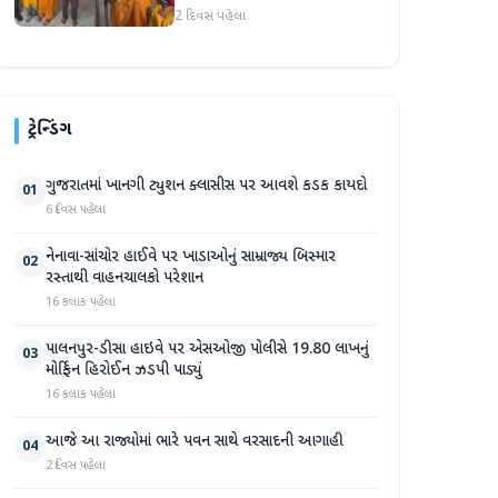
ડ્રોપ-આઉટ દીકરીને ધોરણ-૯માં
2 દિવસ પહેલા
પ્રવેશ અપાવ્યો
ટ્રેન્ડિંગ
ગુજરાતમાં ખાનગી ટ્યુશન ક્લાસીસ પર આવશે કડક કાયદો
01
6 દિવસ પહેલા
નેનાવા-સાંચોર હાઈવે પર ખાડાઓનું સામ્રાજ્ય બિસ્માર
02
રસ્તાથી વાહનચાલકો પરેશાન
16 કલાક પહેલા
પાલનપુર-ડીસા હાઇવે પર એસઓજી પોલીસે 19.80 લાખનું
03
મોર્ફિન હિરોઈન ઝડપી પાડ્યું
16 કલાક પહેલા
આજે આ રાજ્યોમાં ભારે પવન સાથે વરસાદની આગાહી
04
2 દિવસ પહેલા