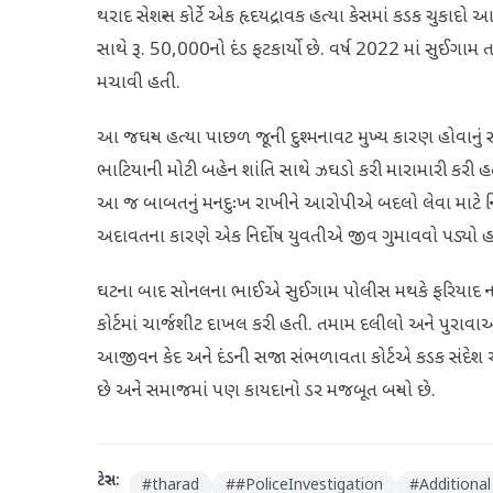
થરાદ સેશન્સ કોર્ટે એક હૃદયદ્રાવક હત્યા કેસમાં કડક ચુક
સાથે રૂ. 50,000નો દંડ ફટકાર્યો છે. વર્ષ 2022 માં સુઈગા
મચાવી હતી.
આ જઘન્ય હત્યા પાછળ જૂની દુશ્મનાવટ મુખ્ય કારણ હોવાનું 
ભાટિયાની મોટી બહેન શાંતિ સાથે ઝઘડો કરી મારામારી કરી હ
આ જ બાબતનું મનદુઃખ રાખીને આરોપીએ બદલો લેવા માટે નિર્
અદાવતના કારણે એક નિર્દોષ યુવતીએ જીવ ગુમાવવો પડ્યો હ
ઘટના બાદ સોનલના ભાઈએ સુઈગામ પોલીસ મથકે ફરિયાદ નોં
કોર્ટમાં ચાર્જશીટ દાખલ કરી હતી. તમામ દલીલો અને પુરાવાઓ
આજીવન કેદ અને દંડની સજા સંભળાવતા કોર્ટએ કડક સંદેશ આ
છે અને સમાજમાં પણ કાયદાનો ડર મજબૂત બન્યો છે.
ટેગ્સ:
#
tharad
#
#PoliceInvestigation
#
Additional