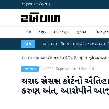
ઉત્તર ગુજરાતનું લોકપ્રિય દૈનિક
હોમ
રાષ્ટ્રીય
આંતરરાષ્ટ્રીય
ગુજરાત
ઉત્તર ગુજ
ેટા પ્લાન
●
UGC-NET પરીક્ષા લીકના આરોપો પર રાહુલ ગાંધીએ કેન્દ્ર પર પ્રહાર કર્યા
બ્રેકિંગ
હોમ
/
વાવ-થરાદ
/
થરાદ સેસન્સ કોર્ટનો ઐતિહાસિક ચુકાદો: જૂની અદાવતન
2 મે, 2026
|
Super Admin
1
મિનિટ વાંચન
વાવ-થરાદ
થરાદ સેસન્સ કોર્ટનો ઐતિ
કરુણ અંત, આરોપીને આજ