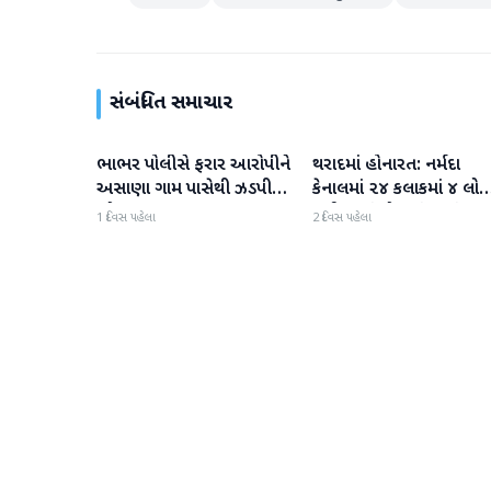
સંબંધિત સમાચાર
ભાભર પોલીસે ફરાર આરોપીને
થરાદમાં હોનારત: નર્મદા
વાવ-થરાદ
વાવ-થરાદ
અસાણા ગામ પાસેથી ઝડપી
કેનાલમાં ૨૪ કલાકમાં ૪ લોક
પાડ્યો
ડૂબી જતાં મોત, પંથકમાં
1 દિવસ પહેલા
2 દિવસ પહેલા
ગમગીની