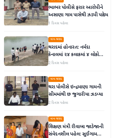
ભાભર પોલીસે ફરાર આરોપીને
અસાણા ગામ પાસેથી ઝડપી પાડ્યો
1 દિવસ પહેલા
વાવ-થરાદ
થરાદમાં હોનારત: નર્મદા
કેનાલમાં ૨૪ કલાકમાં ૪ લોકો
ડૂબી જતાં મોત, પંથકમાં
2 દિવસ પહેલા
ગમગીની
વાવ-થરાદ
થરા પોલીસે ઇન્દ્રમાણા ગામની
સીમમાંથી છ જુગારીયા ઝડપ્યા
2 દિવસ પહેલા
વાવ-થરાદ
શિક્ષણ મંત્રી રીવાબા જાડેજાની
સંવેદનશીલ પહેલ: સુઈગામની