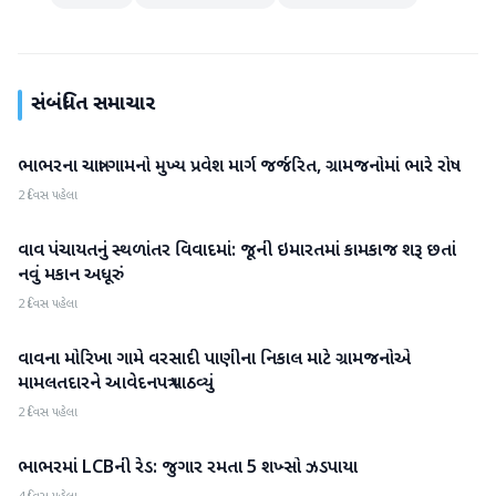
સંબંધિત સમાચાર
ભાભરના ચાત્રા ગામનો મુખ્ય પ્રવેશ માર્ગ જર્જરિત, ગ્રામજનોમાં ભારે રોષ
વાવ-થરાદ
2 દિવસ પહેલા
વાવ પંચાયતનું સ્થળાંતર વિવાદમાં: જૂની ઇમારતમાં કામકાજ શરૂ છતાં
વાવ-થરાદ
નવું મકાન અધૂરું
2 દિવસ પહેલા
વાવના મોરિખા ગામે વરસાદી પાણીના નિકાલ માટે ગ્રામજનોએ
વાવ-થરાદ
મામલતદારને આવેદનપત્ર પાઠવ્યું
2 દિવસ પહેલા
ભાભરમાં LCBની રેડ: જુગાર રમતા 5 શખ્સો ઝડપાયા
વાવ-થરાદ