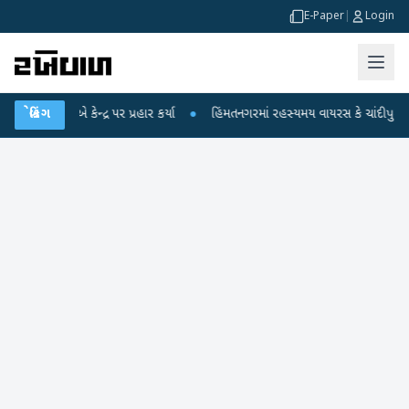
E-Paper
|
Login
 કેન્દ્ર પર પ્રહાર કર્યા
બ્રેકિંગ
●
હિંમતનગરમાં રહસ્યમય વાયરસ કે ચાંદીપુરા? 6 બાળકોના