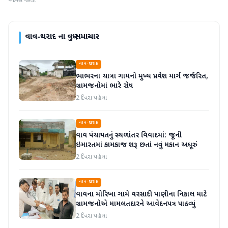
4 દિવસ પહેલા
વાવ-થરાદ
ના વધુ સમાચાર
વાવ-થરાદ
ભાભરના ચાત્રા ગામનો મુખ્ય પ્રવેશ માર્ગ જર્જરિત,
ગ્રામજનોમાં ભારે રોષ
2 દિવસ પહેલા
વાવ-થરાદ
વાવ પંચાયતનું સ્થળાંતર વિવાદમાં: જૂની
ઇમારતમાં કામકાજ શરૂ છતાં નવું મકાન અધૂરું
2 દિવસ પહેલા
વાવ-થરાદ
વાવના મોરિખા ગામે વરસાદી પાણીના નિકાલ માટે
ગ્રામજનોએ મામલતદારને આવેદનપત્ર પાઠવ્યું
2 દિવસ પહેલા