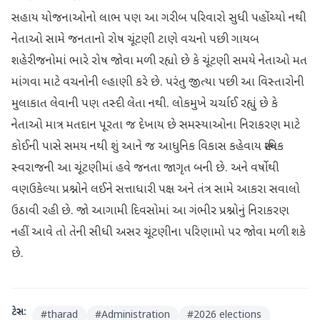
સહાય યોજનાઓનો લાભ પણ આ ગરીબ પરિવારો સુધી પહોંચ્યો નથી
નેતાઓ સામે જનતાનો રોષ ચૂંટણી ટાણે વચનો પછી ગાયબ
શહેરીજનોમાં ભારે રોષ જોવા મળી રહ્યો છે કે ચૂંટણી સમયે નેતાઓ મત
માંગવા માટે વચનોની લ્હાણી કરે છે. પરંતુ જીત્યા પછી આ વિસ્તારોની
મુલાકાત લેવાની પણ તસ્દી લેતા નથી. લોકમુખે ચર્ચાઈ રહ્યું છે કે
નેતાઓ માત્ર મતદાન પૂરતા જ દેખાય છે સમસ્યાઓના નિરાકરણ માટે
કોઈની પાસે સમય નથી શું આને જ આધુનિક વિકાસ કહેવાય સ્થાનિક
સ્વરાજની આ ચૂંટણીમાં હવે જનતા જાગૃત બની છે. અને વર્ષોથી
વણઉકેલ્યા પ્રશ્નોને લઈને સત્તાધારી પક્ષ અને તંત્ર સામે આકરા સવાલો
ઉઠાવી રહી છે. જો આગામી દિવસોમાં આ ગંભીર પ્રશ્નોનું નિરાકરણ
નહીં આવે તો તેની સીધી અસર ચૂંટણીના પરિણામો પર જોવા મળી શકે
છે.
ટેગ્સ:
#
tharad
#
Administration
#
2026 elections