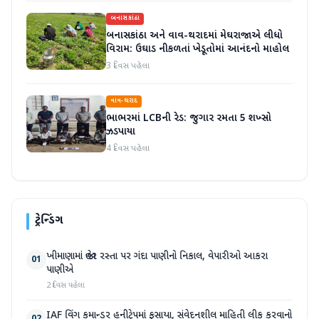
બનાસકાંઠા
બનાસકાંઠા અને વાવ-થરાદમાં મેઘરાજાએ લીધો
વિરામ: ઉઘાડ નીકળતાં ખેડૂતોમાં આનંદનો માહોલ
3 દિવસ પહેલા
વાવ-થરાદ
ભાભરમાં LCBની રેડ: જુગાર રમતા 5 શખ્સો
ઝડપાયા
4 દિવસ પહેલા
ટ્રેન્ડિંગ
ખીમાણામાં જાહેર રસ્તા પર ગંદા પાણીનો નિકાલ, વેપારીઓ આકરા
01
પાણીએ
2 દિવસ પહેલા
IAF વિંગ કમાન્ડર હનીટ્રેપમાં ફસાયા, સંવેદનશીલ માહિતી લીક કરવાનો