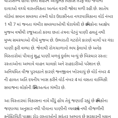
ધારાસભ્ય હોવા છતાં શહેરને આધુનિક વિકાસ તરફ લઈ જવાના
દાવાઓ વચ્ચે વાસ્તવિકતા અત્યંત વરવી જોવા મળી રહી છે. સાતેય
વોર્ડમાં સમાન સમસ્યા તંત્રની ઘોર ઉદાસીનતા નગરપાલિકાના વોર્ડ નંબર
1 થી 7 માં જનતા ગંભીર સમસ્યાઓથી ઘેરાયેલી છે સ્થાનિકોના આક્ષેપ
મુજબ વર્ષોથી રજૂઆતો કરવા છતાં તંત્રના પેટનું પાણી હલતું નથી
મુખ્ય સમસ્યાઓ નીચે મુજબ છે. ઉભરાતી ગટરોને કારણે માર્ગો પર ગંદા
પાણી ફરી વળ્યા છે. જેનાથી રોગચાળાનો ભય ફેલાયો છે અનેક
વિસ્તારોમાં પીવાનું શુદ્ધ પાણી મળવું દુર્લભ બન્યું છે બિસ્માર રસ્તા:
રસ્તાઓના અભાવે વાહન ચાલકો અને રાહદારીઓ પરેશાન છે.
અનિયમિત વીજ પુરવઠાને કારણે જનજીવન ખોરવાયું છે વોર્ડ નંબર 4
ની હાલત અતિ દયનીય ખાસ કરીને વોર્ડ નંબર 4 માં વસતા વાલ્મિકી
સમાજના લોકોની સ્થિતિ અત્યંત ગંભીર છે.
આ વિસ્તારમાં વિકાસના નામે મીંડું હોય તેવું જણાઈ રહ્યું છે સ્થાનિકોના
જણાવ્યા અનુસાર નથી પીવાના પાણીની વ્યવસ્થા કે નથી વીજળીની
કનેક્ટિવિટી પાક્કા રોડ-રસ્તાઓનો સદંતર અભાવ છે સરકારની મકાન