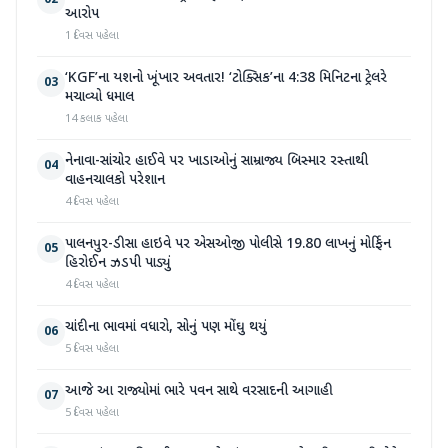
02
આરોપ
1 દિવસ પહેલા
‘KGF’ના યશનો ખૂંખાર અવતાર! ‘ટોક્સિક’ના 4:38 મિનિટના ટ્રેલરે
03
મચાવ્યો ધમાલ
14 કલાક પહેલા
નેનાવા-સાંચોર હાઈવે પર ખાડાઓનું સામ્રાજ્ય બિસ્માર રસ્તાથી
04
વાહનચાલકો પરેશાન
4 દિવસ પહેલા
પાલનપુર-ડીસા હાઇવે પર એસઓજી પોલીસે 19.80 લાખનું મોર્ફિન
05
હિરોઈન ઝડપી પાડ્યું
4 દિવસ પહેલા
ચાંદીના ભાવમાં વધારો, સોનું પણ મોંઘુ થયું
06
5 દિવસ પહેલા
આજે આ રાજ્યોમાં ભારે પવન સાથે વરસાદની આગાહી
07
5 દિવસ પહેલા