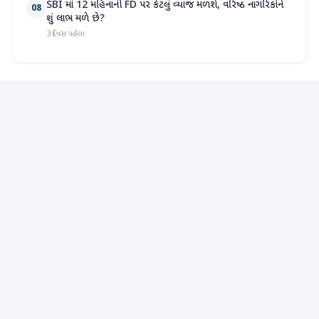
SBI માં 12 મહિનાની FD પર કેટલું વ્યાજ મળશે, વરિષ્ઠ નાગરિકોને
08
શું લાભ મળે છે?
3 દિવસ પહેલા