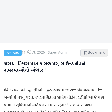
11 એપ્રિલ, 2026
|
Super Admin
Bookmark
વાવ-થરાદ
થરાદ : વિકાસ માત્ર કાગળ પર, ગ્રાઉન્ડ લેવલે
સમસ્યાઓનો અંબાર !
સ્થાનિક સ્વરાજની ચૂંટણીઓ નજીક આવતા જ રાજકીય ગરમાવો તેજ
બન્યો છે પરંતુ થરાદ નગરપાલિકાના સાતેય વોર્ડના રહીશો આજે પણ
પાયાની સુવિધાઓ માટે વલખાં મારી રહ્યા છે સત્તાધારી પક્ષના