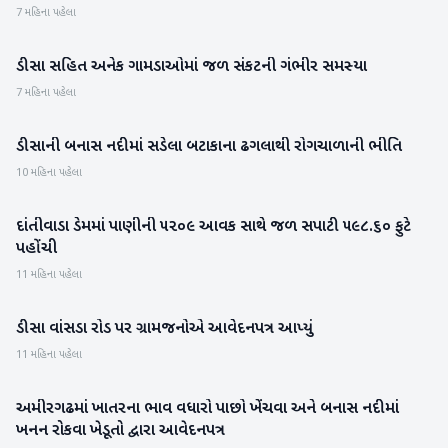
7 મહિના પહેલા
ડીસા સહિત અનેક ગામડાઓમાં જળ સંકટની ગંભીર સમસ્યા
બનાસકાંઠા
7 મહિના પહેલા
ડીસાની બનાસ નદીમાં સડેલા બટાકાના ઢગલાથી રોગચાળાની ભીતિ
બનાસકાંઠા
10 મહિના પહેલા
દાંતીવાડા ડેમમાં પાણીની ૫૨૦૯ આવક સાથે જળ સપાટી ૫૯૮.૬૦ ફુટે
બનાસકાંઠા
પહોંચી
11 મહિના પહેલા
ડીસા વાંસડા રોડ પર ગ્રામજનોએ આવેદનપત્ર આપ્યું
બનાસકાંઠા
11 મહિના પહેલા
અમીરગઢમાં ખાતરના ભાવ વધારો પાછો ખેંચવા અને બનાસ નદીમાં
બનાસકાંઠા
ખનન રોકવા ખેડૂતો દ્વારા આવેદનપત્ર