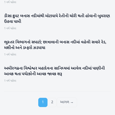
1 વર્ષ પહેલા
ડીસા કુપટ બનાસ નદીમાંથી મોટાપાયે રેતીની ચોરી થતી હોવાની બુમરાણ
બનાસકાંઠા
ઉઠવા પામી
1 વર્ષ પહેલા
ભુસ્તર વિભાગનો સપાટો; છાત્રાલાની બનાસ નદીમાં વહેલી સવારે રેડ,
બનાસકાંઠા
મશીનો અને ડમ્ફરો ઝડપાયા
1 વર્ષ પહેલા
અમીરગઢના વિશ્વેશ્વર મહાદેવના સાનિધ્યમાં આવેલ નદીમાં પાણીની
બનાસકાંઠા
આવક થતા પર્યટકોની આવક જાવક શરૂ
1 વર્ષ પહેલા
1
2
આગળ →