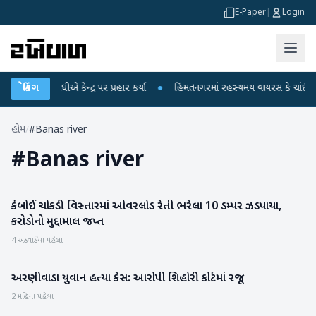
E-Paper
|
Login
હુલ ગાંધીએ કેન્દ્ર પર પ્રહાર કર્યા
બ્રેકિંગ
●
હિંમતનગરમાં રહસ્યમય વાયરસ કે ચાંદીપુરા?
હોમ
/
#Banas river
#
Banas river
કંબોઈ ચોકડી વિસ્તારમાં ઓવરલોડ રેતી ભરેલા 10 ડમ્પર ઝડપાયા,
બનાસકાંઠા
કરોડોનો મુદ્દામાલ જપ્ત
4 અઠવાડિયા પહેલા
અરણીવાડા યુવાન હત્યા કેસ: આરોપી શિહોરી કોર્ટમાં રજૂ
બનાસકાંઠા
2 મહિના પહેલા