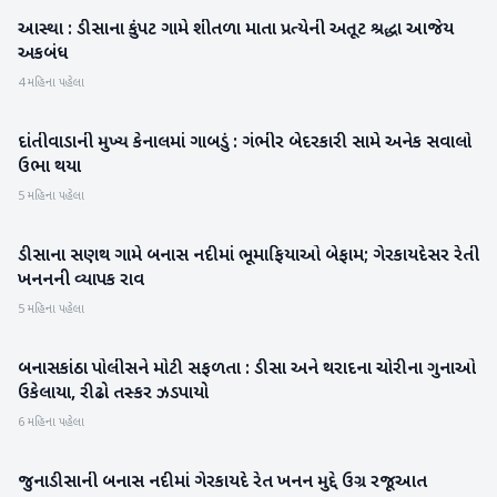
આસ્થા : ડીસાના કુંપટ ગામે શીતળા માતા પ્રત્યેની અતૂટ શ્રદ્ધા આજેય
બનાસકાંઠા
અકબંધ
4 મહિના પહેલા
દાંતીવાડાની મુખ્ય કેનાલમાં ગાબડું : ગંભીર બેદરકારી સામે અનેક સવાલો
બનાસકાંઠા
ઉભા થયા
5 મહિના પહેલા
ડીસાના સણથ ગામે બનાસ નદીમાં ભૂમાફિયાઓ બેફામ; ગેરકાયદેસર રેતી
બનાસકાંઠા
ખનનની વ્યાપક રાવ
5 મહિના પહેલા
બનાસકાંઠા પોલીસને મોટી સફળતા : ડીસા અને થરાદના ચોરીના ગુનાઓ
બનાસકાંઠા
ઉકેલાયા, રીઢો તસ્કર ઝડપાયો
6 મહિના પહેલા
જુનાડીસાની બનાસ નદીમાં ગેરકાયદે રેત ખનન મુદ્દે ઉગ્ર રજૂઆત
બનાસકાંઠા