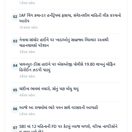
1 દિવસ પહેલા
IAF વિંગ કમાન્ડર હનીટ્રેપમાં ફસાયા, સંવેદનશીલ માહિતી લીક કરવાનો
02
આરોપ
18 કલાક પહેલા
નેનાવા-સાંચોર હાઈવે પર ખાડાઓનું સામ્રાજ્ય બિસ્માર રસ્તાથી
03
વાહનચાલકો પરેશાન
3 દિવસ પહેલા
પાલનપુર-ડીસા હાઇવે પર એસઓજી પોલીસે 19.80 લાખનું મોર્ફિન
04
હિરોઈન ઝડપી પાડ્યું
3 દિવસ પહેલા
ચાંદીના ભાવમાં વધારો, સોનું પણ મોંઘુ થયું
05
4 દિવસ પહેલા
આજે આ રાજ્યોમાં ભારે પવન સાથે વરસાદની આગાહી
06
5 દિવસ પહેલા
SBI માં 12 મહિનાની FD પર કેટલું વ્યાજ મળશે, વરિષ્ઠ નાગરિકોને
07