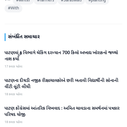
#
winter
#
farmers
#
Saraswati
#
planting
#
With
સંબંધિત સમાચાર
પાટણમાં ફૂડ વિભાગે ચેકિંગ દરમ્યાન 700 કિલો અખાદ્ય ખોરાકનો જથ્થો
પાટણ
નાશ કર્યો
17 કલાક પહેલા
પાટણના દીઘડી નજીક રીક્ષાચાલકોએ છરી બતાવી વિદ્યાર્થીની સોનાની
પાટણ
વીંટી લૂંટી લીધી
18 કલાક પહેલા
પાટણ કોંગ્રેસમાં આંતરિક વિખવાદ : અમિત ચાવડાના સમર્થનમાં પત્રકાર
પાટણ
પરિષદ યોજી
18 કલાક પહેલા