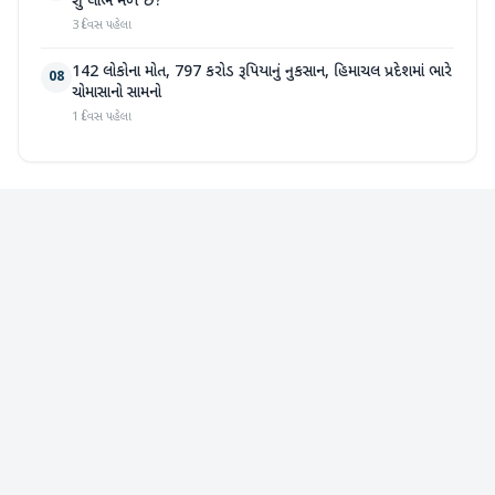
શું લાભ મળે છે?
3 દિવસ પહેલા
142 લોકોના મોત, 797 કરોડ રૂપિયાનું નુકસાન, હિમાચલ પ્રદેશમાં ભારે
08
ચોમાસાનો સામનો
1 દિવસ પહેલા