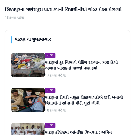
સિધ્ધપુરના ગણેશપુરા પ્રા.શાળાની વિધાર્થીનીએ ગોલ્ડ મેડલ મેળવ્યો
પાટણ
18 કલાક પહેલા
પાટણ
ના વધુ સમાચાર
પાટણ
પાટણમાં ફૂડ વિભાગે ચેકિંગ દરમ્યાન 700 કિલો
અખાદ્ય ખોરાકનો જથ્થો નાશ કર્યો
17 કલાક પહેલા
પાટણ
પાટણના દીઘડી નજીક રીક્ષાચાલકોએ છરી બતાવી
વિદ્યાર્થીની સોનાની વીંટી લૂંટી લીધી
18 કલાક પહેલા
પાટણ
પાટણ કોંગ્રેસમાં આંતરિક વિખવાદ : અમિત