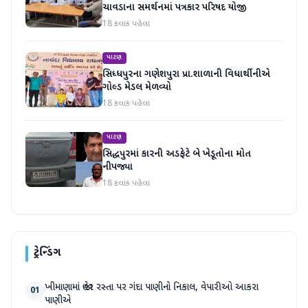
ચાવડાના સમર્થનમાં પત્રકાર પરિષદ યોજી
18 કલાક પહેલા
પાટણ
સિધ્ધપુરના ગણેશપુરા પ્રા.શાળાની વિધાર્થીનીએ
ગોલ્ડ મેડલ મેળવ્યો
18 કલાક પહેલા
પાટણ
સિદ્ધપુરમાં કારની અડફેટે બે ખેડૂતોના મોત
નીપજ્યા
18 કલાક પહેલા
ટ્રેન્ડિંગ
ખીમાણામાં જાહેર રસ્તા પર ગંદા પાણીનો નિકાલ, વેપારીઓ આકરા
01
પાણીએ