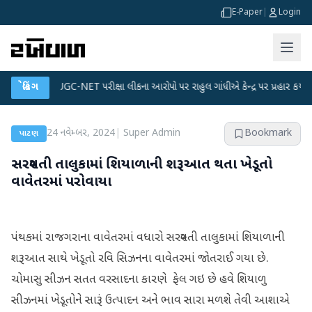
E-Paper
|
Login
●
બ્રેકિંગ
UGC-NET પરીક્ષા લીકના આરોપો પર રાહુલ ગાંધીએ કેન્દ્ર પર પ્રહાર કર્યા
●
હિ
24 નવેમ્બર, 2024
|
Super Admin
Bookmark
પાટણ
સરસ્વતી તાલુકામાં શિયાળાની શરૂઆત થતા ખેડૂતો
વાવેતરમાં પરોવાયા
પંથકમાં રાજગરાના વાવેતરમાં વધારો સરસ્વતી તાલુકામાં શિયાળાની
શરૂઆત સાથે ખેડૂતો રવિ સિઝનના વાવેતરમાં જોતરાઈ ગયા છે.
ચોમાસુ સીઝન સતત વરસાદના કારણે ફેલ ગઇ છે હવે શિયાળુ
સીઝનમાં ખેડૂતોને સારૂં ઉત્પાદન અને ભાવ સારા મળશે તેવી આશાએ