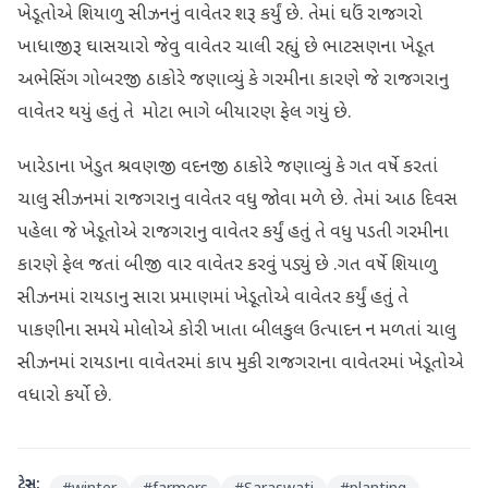
ખેડૂતોએ શિયાળુ સીઝનનું વાવેતર શરૂ કર્યું છે. તેમાં ઘઉં રાજગરો
ખાધાજીરૂ ઘાસચારો જેવુ વાવેતર ચાલી રહ્યું છે ભાટસણના ખેડૂત
અભેસિંગ ગોબરજી ઠાકોરે જણાવ્યું કે ગરમીના કારણે જે રાજગરાનુ
વાવેતર થયું હતું તે મોટા ભાગે બીયારણ ફેલ ગયું છે.
ખારેડાના ખેડુત શ્રવણજી વદનજી ઠાકોરે જણાવ્યું કે ગત વર્ષે કરતાં
ચાલુ સીઝનમાં રાજગરાનુ વાવેતર વધુ જોવા મળે છે. તેમાં આઠ દિવસ
પહેલા જે ખેડૂતોએ રાજગરાનુ વાવેતર કર્યું હતું તે વધુ પડતી ગરમીના
કારણે ફેલ જતાં બીજી વાર વાવેતર કરવું પડ્યું છે .ગત વર્ષે શિયાળુ
સીઝનમાં રાયડાનુ સારા પ્રમાણમાં ખેડૂતોએ વાવેતર કર્યું હતું તે
પાકણીના સમયે મોલોએ કોરી ખાતા બીલકુલ ઉત્પાદન ન મળતાં ચાલુ
સીઝનમાં રાયડાના વાવેતરમાં કાપ મુકી રાજગરાના વાવેતરમાં ખેડૂતોએ
વધારો કર્યો છે.
ટેગ્સ: