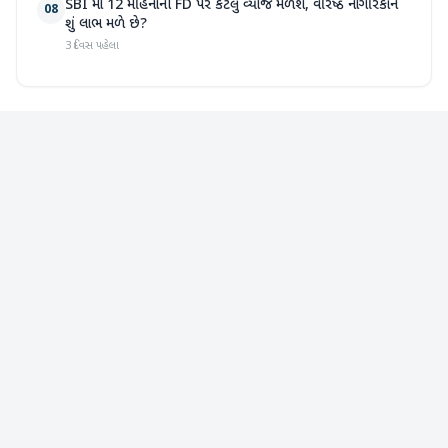
SBI માં 12 મહિનાની FD પર કેટલું વ્યાજ મળશે, વરિષ્ઠ નાગરિકોને
08
શું લાભ મળે છે?
3 દિવસ પહેલા