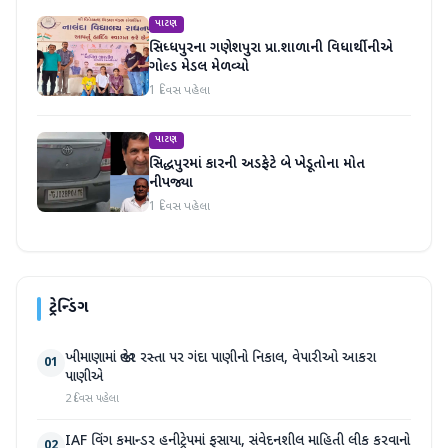
પાટણ
સિધ્ધપુરના ગણેશપુરા પ્રા.શાળાની વિધાર્થીનીએ
ગોલ્ડ મેડલ મેળવ્યો
1 દિવસ પહેલા
પાટણ
સિદ્ધપુરમાં કારની અડફેટે બે ખેડૂતોના મોત
નીપજ્યા
1 દિવસ પહેલા
ટ્રેન્ડિંગ
ખીમાણામાં જાહેર રસ્તા પર ગંદા પાણીનો નિકાલ, વેપારીઓ આકરા
01
પાણીએ
2 દિવસ પહેલા
IAF વિંગ કમાન્ડર હનીટ્રેપમાં ફસાયા, સંવેદનશીલ માહિતી લીક કરવાનો
02