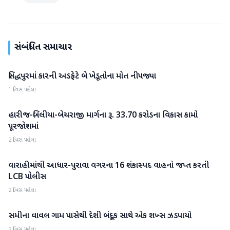
સંબંધિત સમાચાર
સિદ્ધપુરમાં કારની અડફેટે બે ખેડૂતોના મોત નીપજ્યા
પાટણ
1 દિવસ પહેલા
હારીજ-બિલીયા-બેચરાજી માર્ગના રૂ. 33.70 કરોડના વિકાસ કામો
પાટણ
પૂરજોશમાં
2 દિવસ પહેલા
વારાહીમાંથી આધાર-પુરાવા વગરના 16 શંકાસ્પદ વાહનો જપ્ત કરતી
પાટણ
LCB પોલીસ
2 દિવસ પહેલા
સમીના વાવલ ગામ પાસેથી દેશી બંદૂક સાથે એક શખ્સ ઝડપાયો
પાટણ
2 દિવસ પહેલા