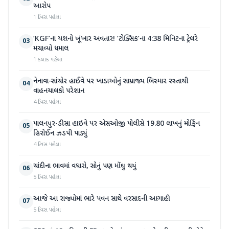
આરોપ
1 દિવસ પહેલા
‘KGF’ના યશનો ખૂંખાર અવતાર! ‘ટોક્સિક’ના 4:38 મિનિટના ટ્રેલરે
03
મચાવ્યો ધમાલ
1 કલાક પહેલા
નેનાવા-સાંચોર હાઈવે પર ખાડાઓનું સામ્રાજ્ય બિસ્માર રસ્તાથી
04
વાહનચાલકો પરેશાન
4 દિવસ પહેલા
પાલનપુર-ડીસા હાઇવે પર એસઓજી પોલીસે 19.80 લાખનું મોર્ફિન
05
હિરોઈન ઝડપી પાડ્યું
4 દિવસ પહેલા
ચાંદીના ભાવમાં વધારો, સોનું પણ મોંઘુ થયું
06
5 દિવસ પહેલા
આજે આ રાજ્યોમાં ભારે પવન સાથે વરસાદની આગાહી
07
5 દિવસ પહેલા