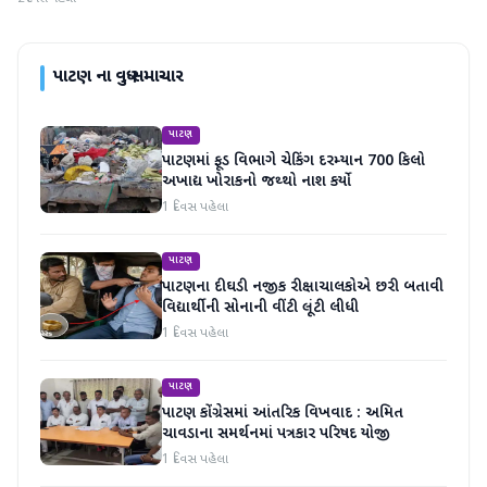
પાટણ
ના વધુ સમાચાર
પાટણ
પાટણમાં ફૂડ વિભાગે ચેકિંગ દરમ્યાન 700 કિલો
અખાદ્ય ખોરાકનો જથ્થો નાશ કર્યો
1 દિવસ પહેલા
પાટણ
પાટણના દીઘડી નજીક રીક્ષાચાલકોએ છરી બતાવી
વિદ્યાર્થીની સોનાની વીંટી લૂંટી લીધી
1 દિવસ પહેલા
પાટણ
પાટણ કોંગ્રેસમાં આંતરિક વિખવાદ : અમિત
ચાવડાના સમર્થનમાં પત્રકાર પરિષદ યોજી
1 દિવસ પહેલા