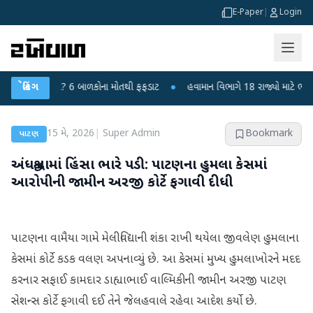
E-Paper
|
Login
 ચાંદીપુરા? 6 બાળકોના મોતથી ફફડાટ
બ્રેકિંગ
●
હવામાન વિભાગે 18 રાજ્યો માટે ભારે વરસાદ
15 મે, 2026
|
Super Admin
Bookmark
પાટણ
અંધશ્રદ્ધામાં હિંસા ભારે પડી: પાટણના હુમલા કેસમાં
આરોપીની જામીન અરજી કોર્ટે ફગાવી દીધી
પાટણના વામૈયા ગામે મેલીવિદ્યાની શંકા રાખી થયેલા જીવલેણ હુમલાના
કેસમાં કોર્ટે કડક વલણ અપનાવ્યું છે. આ કેસમાં મુખ્ય હુમલાખોરને મદદ
કરનાર સફાઈ કામદાર ડાહ્યાભાઈ વાલ્મિકીની જામીન અરજી પાટણ
સેશન્સ કોર્ટે ફગાવી દઈ તેને જેલહવાલે રહેવા આદેશ કર્યો છે.