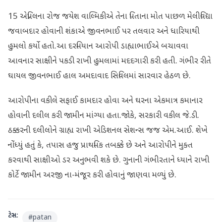
15 એપ્રિલના રોજ જયેશ વાલ્મિકીએ તેના પિતાના મોત પાછળ મેલીવિદ્યા
જવાબદાર હોવાની શંકાએ જીવનભાઈ પર તલવાર અને ધારિયાથી
હુમલો કર્યો હતો.આ દરમિયાન આરોપી ડાહ્યાભાઈએ બચાવવા
આવનાર સાક્ષીને પકડી રાખી હુમલામાં મદદગારી કરી હતી. ગંભીર રીતે
ઘાયલ જીવનભાઈ હાલ અમદાવાદ સિવિલમાં સારવાર હેઠળ છે.
આરોપીના વકીલે સફાઈ કામદાર હોવા અને ઘરના એકમાત્ર કમાનાર
હોવાની દલીલ કરી જામીન માંગ્યા હતા.જોકે, સરકારી વકીલ જે.ડી.
ઠક્કરની દલીલોને ગ્રાહ્ય રાખી એડિશનલ સેશન્સ જજ એમ.આઈ. શેખે
નોંધ્યું હતું કે, તપાસ હજુ પ્રાથમિક તબક્કે છે અને આરોપીને મુક્ત
કરવાથી સાક્ષીઓ ડર અનુભવી શકે છે. ગુનાની ગંભીરતાને ધ્યાને રાખી
કોર્ટે જામીન અરજી ના-મંજૂર કરી હોવાનું જાણવા મળ્યું છે.
ટેગ્સ:
#
patan