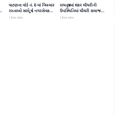
પાટણના વોર્ડ નં. 6 માં બિસ્માર
રાધનપુરમાં શંકર ચૌધરીની
પાટણ
પાટણ
ી
રસ્તાઓ સામે પૂર્વ નગરસેવક
ઉપસ્થિતિમાં ચૌધરી સમાજની
ી
મેદાનમાં
સભા મળી
1 દિવસ પહેલા
1 દિવસ પહેલા