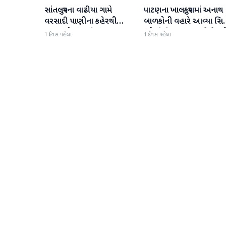
સાંતલપુરના વાઢીયા ગામે
પાટણના ખાલકપુરામાં અનાથ
પાટણ
પાટણ
વરસાદી પાણીના કહેરથી
બાળકોની વહારે આવ્યા સિટ
ગ્રામજનો હાલાકીમાં
'એ' ડિવિઝન PI અને તેમન
1 દિવસ પહેલા
1 દિવસ પહેલા
ટીમ, માનવતા મહેકી