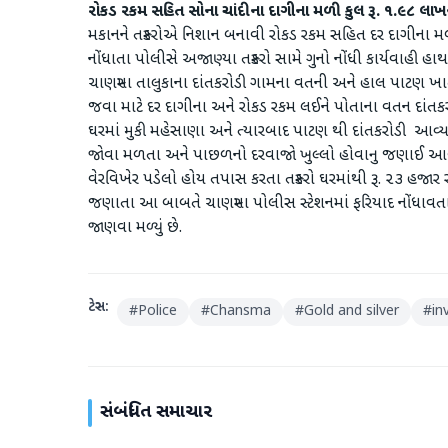
રોકડ રકમ સહિત સોના ચાંદીના દાગીના મળી કુલ રૂ. ૧.૯૮ લાખ
મકાનને તસ્કરોએ નિશાન બનાવી રોકડ રકમ સહિત દર દાગીના મળ
નોંધાતા પોલીસે અજાણ્યા તસ્કરો સામે ગુનો નોંધી કાર્યવાહી 
ચાણસ્મા તાલુકાના દાંતકરોડી ગામના વતની અને હાલ પાટણ ખાતે
જવા માટે દર દાગીના અને રોકડ રકમ લઈને પોતાના વતન દાંતકરો
ઘરમાં મુકી મહેસાણા અને ત્યારબાદ પાટણ થી દાંતકરોડી આવ્યા
જોવા મળતા અને પાછળનો દરવાજો ખુલ્લો હોવાનુ જણાઈ આવત
વેરવિખેર પડેલો હોય તપાસ કરતા તસ્કરો ઘરમાંથી રૂ. ૨૩ હજાર
જણાતા આ બાબતે ચાણસ્મા પોલીસ સ્ટેશનમાં ફરિયાદ નોંધાવતા પ
જાણવા મળ્યું છે.
ટેગ્સ:
#
Police
#
Chansma
#
Gold and silver
#
in
સંબંધિત સમાચાર