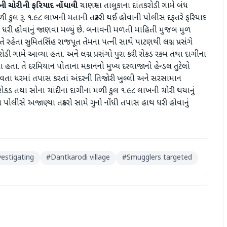
ની ચોરીની ફરિયાદ નોંધાવી
ચાણસ્મા તાલુકાના દાંતકરોડી ગામે બંધ
ી કુલ રૂ. ૧.૯૮ લાખની મતાની તસ્કરી થઈ હોવાની પોલીસ દફતરે ફરિયાદ
હાથ ધરી હોવાનું જાણવા મળ્યું છે. બનાવની મળતી માહિતી મુજબ મુળ
 રહેતા સુમિતસિંહ રાજપૂત તેમના પત્ની સાથે પાટણથી લગ્ન પ્રસંગે
ડી ગામે આવ્યા હતા. અને લગ્ન પ્રસંગો પુરા કરી રોકડ રકમ તથા દાગીના
 હતા. તે દરમિયાન પોતાના મકાનનો મુખ્ય દરવાજાનો હેન્ડલ તુટેલો
ા ધરમાં તપાસ કરતાં અંદરની તિજોરી ખુલ્લી અને સરસામાન
 રોકડ તથા સોના ચાંદીના દાગીના મળી કુલ ૧.૯૮ લાખની ચોરી થયાનું
ોલીસે અજાણ્યા તસ્કરો સામે ગુનો નોંધી તપાસ હાથ ધરી હોવાનું
vestigating
#
Dantkarodi village
#
Smugglers targeted