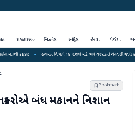
રાત
રાજકારણ
બિઝનેસ
સ્પોર્ટ્સ
હેલ્થ
ગેજેટ
અન
ડાટ
●
હવામાન વિભાગે 18 રાજ્યો માટે ભારે વરસાદની ચેતવણી જારી કરી
●
સિદ્ધ
ુ
Bookmark
 તસ્કરોએ બંધ મકાનને નિશાન