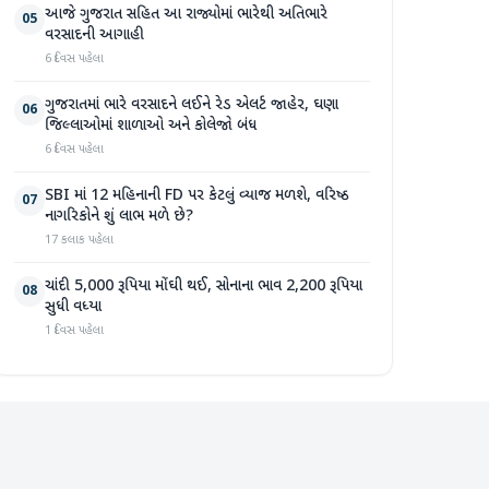
આજે ગુજરાત સહિત આ રાજ્યોમાં ભારેથી અતિભારે
05
વરસાદની આગાહી
6 દિવસ પહેલા
ગુજરાતમાં ભારે વરસાદને લઈને રેડ એલર્ટ જાહેર, ઘણા
06
જિલ્લાઓમાં શાળાઓ અને કોલેજો બંધ
6 દિવસ પહેલા
SBI માં 12 મહિનાની FD પર કેટલું વ્યાજ મળશે, વરિષ્ઠ
07
નાગરિકોને શું લાભ મળે છે?
17 કલાક પહેલા
ચાંદી 5,000 રૂપિયા મોંઘી થઈ, સોનાના ભાવ 2,200 રૂપિયા
08
સુધી વધ્યા
1 દિવસ પહેલા