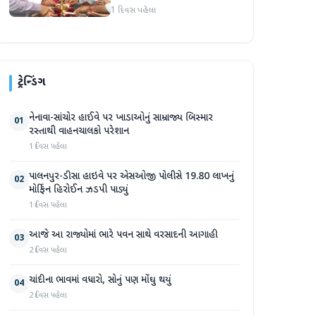
સભા મળી
1 દિવસ પહેલા
ટ્રેન્ડિંગ
નેનાવા-સાંચોર હાઈવે પર ખાડાઓનું સામ્રાજ્ય બિસ્માર
01
રસ્તાથી વાહનચાલકો પરેશાન
1 દિવસ પહેલા
પાલનપુર-ડીસા હાઇવે પર એસઓજી પોલીસે 19.80 લાખનું
02
મોર્ફિન હિરોઈન ઝડપી પાડ્યું
1 દિવસ પહેલા
આજે આ રાજ્યોમાં ભારે પવન સાથે વરસાદની આગાહી
03
2 દિવસ પહેલા
ચાંદીના ભાવમાં વધારો, સોનું પણ મોંઘુ થયું
04
2 દિવસ પહેલા