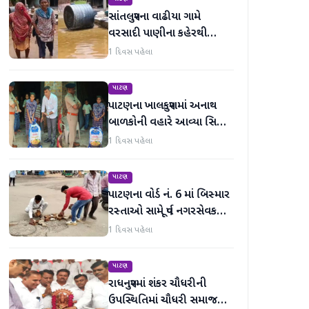
સાંતલપુરના વાઢીયા ગામે
વરસાદી પાણીના કહેરથી
ગ્રામજનો હાલાકીમાં
1 દિવસ પહેલા
પાટણ
પાટણના ખાલકપુરામાં અનાથ
બાળકોની વહારે આવ્યા સિટી
'એ' ડિવિઝન PI અને તેમની
1 દિવસ પહેલા
ટીમ, માનવતા મહેકી
પાટણ
પાટણના વોર્ડ નં. 6 માં બિસ્માર
રસ્તાઓ સામે પૂર્વ નગરસેવક
મેદાનમાં
1 દિવસ પહેલા
પાટણ
રાધનપુરમાં શંકર ચૌધરીની
ઉપસ્થિતિમાં ચૌધરી સમાજની