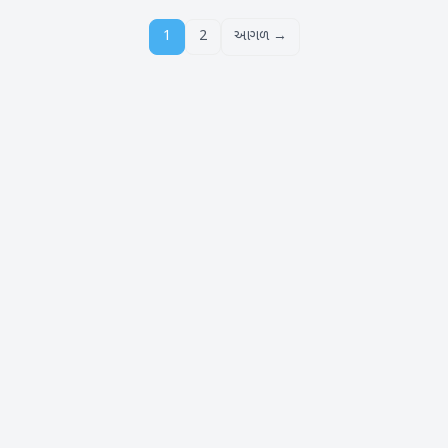
1
2
આગળ →