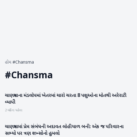
હોમ
/
#Chansma
#
Chansma
ચાણસ્માના મંડલોપમાં ખેતરમાં ચારો ચરતા 8 પશુઓના મોતથી અરેરાટી
પાટણ
વ્યાપી
2 મહિના પહેલા
ચાણસ્મામાં પ્રેમ સંબંધની અદાવત લોહીયાળ બની: એક જ પરિવારના
પાટણ
સભ્યો પર ત્રણ શખ્સોનો હુમલો