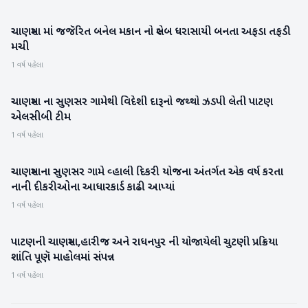
ચાણસ્મા માં જજૅરિત બનેલ મકાન નો સ્લેબ ધરાસાયી બનતા અફડા તફડી
પાટણ
મચી
1 વર્ષ પહેલા
ચાણસ્મા ના સુણસર ગામેથી વિદેશી દારૂનો જથ્થો ઝડપી લેતી પાટણ
પાટણ
એલસીબી ટીમ
1 વર્ષ પહેલા
ચાણસ્માના સુણસર ગામે વ્હાલી દિકરી યોજના અંતર્ગત એક વર્ષ કરતા
પાટણ
નાની દીકરીઓના આધારકાર્ડ કાઢી આપ્યાં
1 વર્ષ પહેલા
પાટણની ચાણસ્મા,હારીજ અને રાધનપુર ની યોજાયેલી ચુટણી પ્રક્રિયા
પાટણ
શાંતિ પૂણૅ માહોલમાં સંપન્ન
1 વર્ષ પહેલા