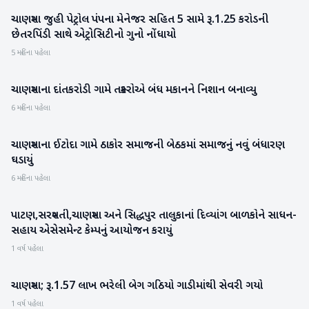
ચાણસ્મા જુહી પેટ્રોલ પંપના મેનેજર સહિત 5 સામે રૂ.1.25 કરોડની
પાટણ
છેતરપિંડી સાથે એટ્રોસિટીનો ગુનો નોંધાયો
5 મહિના પહેલા
ચાણસ્માના દાંતકરોડી ગામે તસ્કરોએ બંધ મકાનને નિશાન બનાવ્યુ
પાટણ
6 મહિના પહેલા
ચાણસ્માના ઈટોદા ગામે ઠાકોર સમાજની બેઠકમાં સમાજનું નવું બંધારણ
પાટણ
ઘડાયું
6 મહિના પહેલા
પાટણ,સરસ્વતી,ચાણસ્મા અને સિદ્ધપુર તાલુકાનાં દિવ્યાંગ બાળકોને સાધન-
પાટણ
સહાય એસેસમેન્ટ કેમ્પનું આયોજન કરાયું
1 વર્ષ પહેલા
ચાણસ્મા; રૂ.1.57 લાખ ભરેલી બેગ ગઠિયો ગાડીમાંથી સેવરી ગયો
પાટણ
1 વર્ષ પહેલા