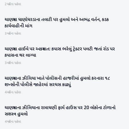
2 મહિના પહેલા
ચાણસ્મા ધાણોધરડાના તલાટી પર હુમલો અને અભદ્ર વર્તન, કડક
પાટણ
કાર્યવાહીની માંગ
3 મહિના પહેલા
ચાણસ્મા હાઈવે પર અકસ્માત: કપાસ ભરેલું ટ્રેક્ટર પલટી જતાં રોડ પર
પાટણ
કપાસના થર લાગ્યા
3 મહિના પહેલા
ચાણસ્માના ઝીલિયા ખાતે પોલીસની હાજરીમાં હુમલો કરનારા ૧૮
પાટણ
શખ્સોની પોલીસે જાહેરમાં સરધસ કાઢ્યું
4 મહિના પહેલા
ચાણસ્માના ઝીલિયાના રામાધણી ફાર્મ હાઉસ પર 20 લોકોના ટોળાનો
પાટણ
સશસ્ત્ર હુમલો
4 મહિના પહેલા