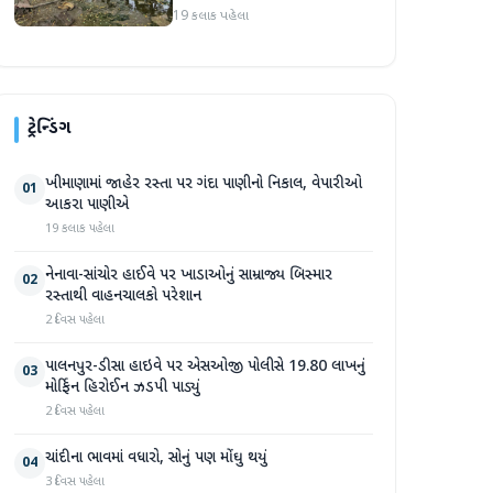
સપ્તાહમાં સેંકડો ભૂંડોના મોત
19 કલાક પહેલા
ટ્રેન્ડિંગ
ખીમાણામાં જાહેર રસ્તા પર ગંદા પાણીનો નિકાલ, વેપારીઓ
01
આકરા પાણીએ
19 કલાક પહેલા
નેનાવા-સાંચોર હાઈવે પર ખાડાઓનું સામ્રાજ્ય બિસ્માર
02
રસ્તાથી વાહનચાલકો પરેશાન
2 દિવસ પહેલા
પાલનપુર-ડીસા હાઇવે પર એસઓજી પોલીસે 19.80 લાખનું
03
મોર્ફિન હિરોઈન ઝડપી પાડ્યું
2 દિવસ પહેલા
ચાંદીના ભાવમાં વધારો, સોનું પણ મોંઘુ થયું
04
3 દિવસ પહેલા