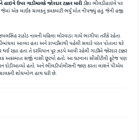
ને હાઇવે ઉપર ગાડી ચાલકે જોરદાર ટક્કર મારી
ડીસા ભીલડી હાઇવે પર
ેમાં એક બાઈક ચાલકનું કમકમાટી ભર્યું મોત નીપજ્યું હતું. જેની હજી
મલસિંહ રાઠોડ નામની મહિલા લોરવાડા ગામે ભાગીયા તરીકે રહેતા
ડી બાંધવા આવ્યા હતા અને રાખડીમાંથી પહેલી સવારે પરત પોતાના ઘરે
 રહ્યા હતા તે દરમિયાન પૂર ઝડપે આવી રહેલી ગાડીએ જોરદાર ટક્કર
ાલક અકસ્માત સર્જી નાસી છૂટયો હતો. આ ઘટનાના સીસીટીવી ફૂટેજ પણ
વાન દોડી આવ્યો હતો. અને ભીલડી પોલીસની જાણ કરતા લાશને પીએમ
ી ચાલકની શોધખોળ હાથ ધરી છે.