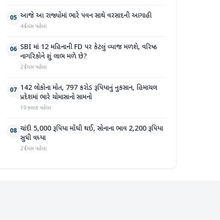
આજે આ રાજ્યોમાં ભારે પવન સાથે વરસાદની આગાહી
05
4 દિવસ પહેલા
SBI માં 12 મહિનાની FD પર કેટલું વ્યાજ મળશે, વરિષ્ઠ
06
નાગરિકોને શું લાભ મળે છે?
2 દિવસ પહેલા
142 લોકોના મોત, 797 કરોડ રૂપિયાનું નુકસાન, હિમાચલ
07
પ્રદેશમાં ભારે ચોમાસાનો સામનો
19 કલાક પહેલા
ચાંદી 5,000 રૂપિયા મોંઘી થઈ, સોનાના ભાવ 2,200 રૂપિયા
08
સુધી વધ્યા
2 દિવસ પહેલા