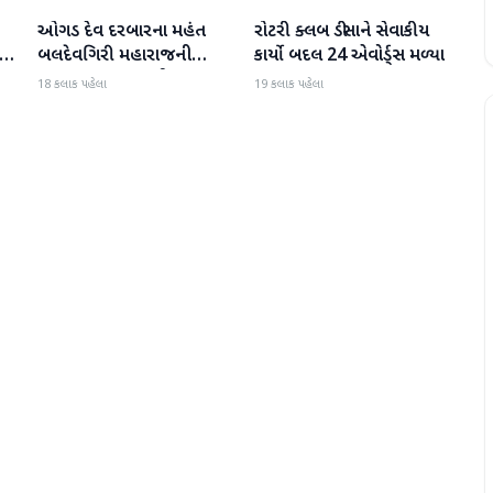
ઓગડ દેવ દરબારના મહંત
રોટરી ક્લબ ડીસાને સેવાકીય
બનાસકાંઠા
બનાસકાંઠા
:
બલદેવગિરી મહારાજની
કાર્યો બદલ 24 એવોર્ડ્સ મળ્યા
અટકાયત બાદ જામીન પર
18 કલાક પહેલા
19 કલાક પહેલા
મુક્તિ