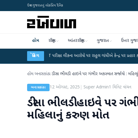
ઉત્તર ગુજરાતનું લોકપ્રિય દૈનિક
હોમ
રાષ્ટ્રીય
આંતરરાષ્ટ્રીય
ગુજરાત
ઉત્તર ગુજ
UGC-NET પરીક્ષા લીકના આરોપો પર રાહુલ ગાંધીએ કેન્દ્ર પર પ્રહાર કર્યા
બ્રેકિંગ
●
હિંમતન
હોમ
/
બનાસકાંઠા
/
ડીસા ભીલડી હાઇવે પર ગંભીર અકસ્માત સર્જાયો : મહિલાન
12 ઑગસ્ટ, 2025
|
Super Admin
1
મિનિટ વાંચન
બનાસકાંઠા
ડીસા ભીલડી હાઇવે પર ગંભ
મહિલાનું કરુણ મોત