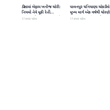
ડીસામાં બેફામ ખનીજ ચોરી:
પાલનપુર ધનિયાણા ચોકડીનો
બનાસકાંઠા
બનાસકાંઠા
નિયમો નેવે મૂકી રેતી
મુખ્ય માર્ગ એક વર્ષથી ધોરણે
માફિયાઓ સક્રિય, તંત્ર સામે
ગટરલાઇન પછી રસ્તો ન
17 કલાક પહેલા
17 કલાક પહેલા
સવાલો
બનતા હાલાકી