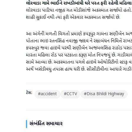
લોરવાડા ગામે ભાઈને રાખડી બાંધી ઘરે પરત ફરી રહેલી મહિલા
લોરવાડા પાટિયા નજીક ગત મોડી સાંજે અકસ્માત સર્જાયો હતો. જ
શાહી સુકાઈ નથી ત્યાં ફરી એકવાર અકસ્માત સર્જાયો છે.
આ અંગેની મળતી વિગતો પ્રમાણે કપરૂપુર ગામના સણીબેન અજ
પોતાના ભાઇ રતનસિંહ નવાજી જાદવ ને રક્ષાબંધન નિમિત્તે રાખ
કપરુપુર જવા હાઇવે પરથી સણીબેન અજમલસિહ રાઠોડ પસાર થઈ
મારતા મહિલા રોડ પર પટકાતા કરૂણ મોત નિપજયું છે. ગાડી ચ
સામે આવ્યા છે. અકસ્માતના પગલે હાઇવે ઓથોરિટીનો સ્ટાફ 
અર્થે ખસેડી વધુ તપાસ હાથ ધરી છે. સીસીટીવીના આધારે ગાડ
ટેગ્સ:
#
accident
#
CCTV
#
Disa Bhildi Highway
સંબંધિત સમાચાર