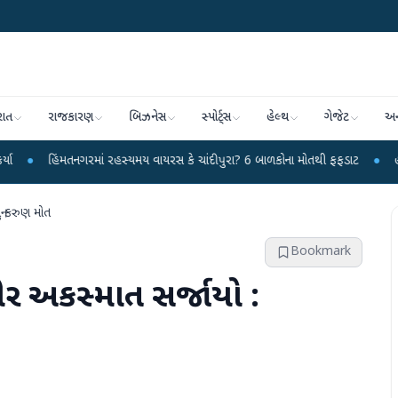
રાત
રાજકારણ
બિઝનેસ
સ્પોર્ટ્સ
હેલ્થ
ગેજેટ
અન
ગરમાં રહસ્યમય વાયરસ કે ચાંદીપુરા? 6 બાળકોના મોતથી ફફડાટ
●
હવામાન વિભાગે 18 
ું કરુણ મોત
Bookmark
ીર અકસ્માત સર્જાયો :