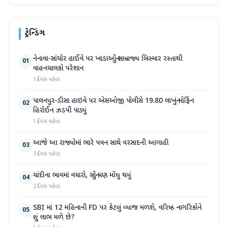
ટ્રેન્ડિંગ
નેનાવા-સાંચોર હાઈવે પર ખાડાઓનું સામ્રાજ્ય બિસ્માર રસ્તાથી
01
વાહનચાલકો પરેશાન
1 દિવસ પહેલા
પાલનપુર-ડીસા હાઇવે પર એસઓજી પોલીસે 19.80 લાખનું મોર્ફિન
02
હિરોઈન ઝડપી પાડ્યું
1 દિવસ પહેલા
આજે આ રાજ્યોમાં ભારે પવન સાથે વરસાદની આગાહી
03
3 દિવસ પહેલા
ચાંદીના ભાવમાં વધારો, સોનું પણ મોંઘુ થયું
04
2 દિવસ પહેલા
SBI માં 12 મહિનાની FD પર કેટલું વ્યાજ મળશે, વરિષ્ઠ નાગરિકોને
05
શું લાભ મળે છે?