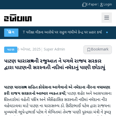
E-Paper
|
Login
GC-NET પરીક્ષા લીકના આરોપો પર રાહુલ ગાંધીએ કેન્દ્ર પર પ્રહાર કર્યા
બ્રેકિંગ
●
હિંમતનગરમા
6 ઑગસ્ટ, 2025
|
Super Admin
Bookmark
પાટણ
પાટણ ધારાસભ્યની રજુઆત ને પગલે રાજય સરકાર
દ્વારા પાટણની સરસ્વતી નદીમાં નમૅદાનું પાણી છોડાયું
પાટણ ધારાસભ્ય સહિત કોગ્રેસના આગેવાનો એ નમૅદાના નીરના વધામણા
કરી રાજય સરકારનો આભાર વ્યક્ત કર્યો;
પાટણ શહેર અને આસપાસના
વિસ્તારોમાં વહેતી પવિત્ર અને ઐતિહાસિક સરસ્વતી નદીમાં નમૅદાના નીર
વહેવડાવવા માટે પાટણ ના ધારાસભ્ય ડો. કિરીટભાઈ પટેલ દ્રારા રાજયના
મુખ્યમંત્રી ભૂપેન્દ્રભાઈ પટેલ ને લેખિતમાં તેમજ પાણી પુરવઠા મંત્રી ને રૂબરૂ