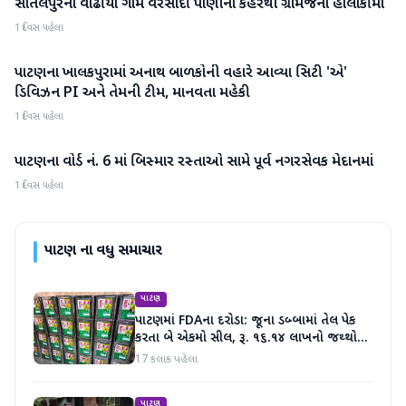
સાંતલપુરના વાઢીયા ગામે વરસાદી પાણીના કહેરથી ગ્રામજનો હાલાકીમાં
પાટણ
1 દિવસ પહેલા
પાટણના ખાલકપુરામાં અનાથ બાળકોની વહારે આવ્યા સિટી 'એ'
પાટણ
ડિવિઝન PI અને તેમની ટીમ, માનવતા મહેકી
1 દિવસ પહેલા
પાટણના વોર્ડ નં. 6 માં બિસ્માર રસ્તાઓ સામે પૂર્વ નગરસેવક મેદાનમાં
પાટણ
1 દિવસ પહેલા
પાટણ
ના વધુ સમાચાર
પાટણ
પાટણમાં FDAના દરોડા: જૂના ડબ્બામાં તેલ પેક
કરતા બે એકમો સીલ, રૂ. ૧૬.૧૪ લાખનો જથ્થો
જપ્ત
17 કલાક પહેલા
પાટણ