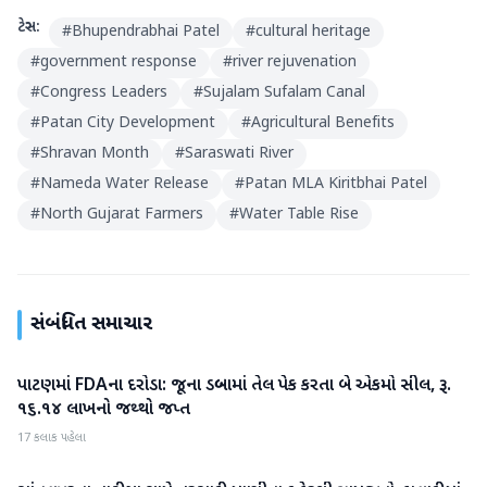
ટેગ્સ:
#
Bhupendrabhai Patel
#
cultural heritage
#
government response
#
river rejuvenation
#
Congress Leaders
#
Sujalam Sufalam Canal
#
Patan City Development
#
Agricultural Benefits
#
Shravan Month
#
Saraswati River
#
Nameda Water Release
#
Patan MLA Kiritbhai Patel
#
North Gujarat Farmers
#
Water Table Rise
સંબંધિત સમાચાર
પાટણમાં FDAના દરોડા: જૂના ડબ્બામાં તેલ પેક કરતા બે એકમો સીલ, રૂ.
પાટણ
૧૬.૧૪ લાખનો જથ્થો જપ્ત
17 કલાક પહેલા