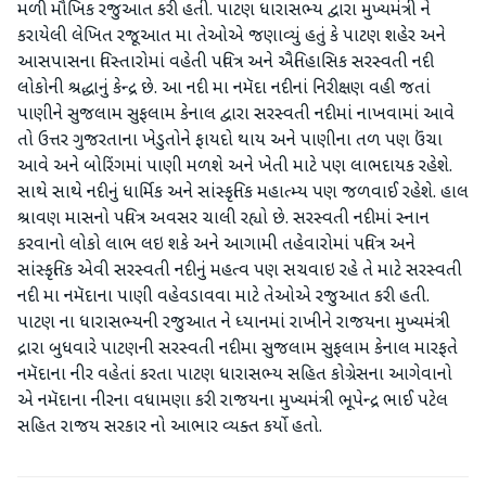
મળી મૌખિક રજુઆત કરી હતી. પાટણ ધારાસભ્ય દ્વારા મુખ્યમંત્રી ને
કરાયેલી લેખિત રજૂઆત મા તેઓએ જણાવ્યું હતું કે પાટણ શહેર અને
આસપાસના વિસ્તારોમાં વહેતી પવિત્ર અને ઐતિહાસિક સરસ્વતી નદી
લોકોની શ્રદ્ધાનું કેન્દ્ર છે. આ નદી મા નમૅદા નદીનાં નિરીક્ષણ વહી જતાં
પાણીને સુજલામ સુફલામ કેનાલ દ્વારા સરસ્વતી નદીમાં નાખવામાં આવે
તો ઉત્તર ગુજરતાના ખેડુતોને ફાયદો થાય અને પાણીના તળ પણ ઉંચા
આવે અને બોરિંગમાં પાણી મળશે અને ખેતી માટે પણ લાભદાયક રહેશે.
સાથે સાથે નદીનું ધાર્મિક અને સાંસ્કૃતિક મહાત્મ્ય પણ જળવાઈ રહેશે. હાલ
શ્રાવણ માસનો પવિત્ર અવસર ચાલી રહ્યો છે. સરસ્વતી નદીમાં સ્નાન
કરવાનો લોકો લાભ લઇ શકે અને આગામી તહેવારોમાં પવિત્ર અને
સાંસ્કૃતિક એવી સરસ્વતી નદીનું મહત્વ પણ સચવાઇ રહે તે માટે સરસ્વતી
નદી મા નમૅદાના પાણી વહેવડાવવા માટે તેઓએ રજુઆત કરી હતી.
પાટણ ના ધારાસભ્યની રજુઆત ને ધ્યાનમાં રાખીને રાજયના મુખ્યમંત્રી
દ્રારા બુધવારે પાટણની સરસ્વતી નદીમા સુજલામ સુફલામ કેનાલ મારફતે
નમૅદાના નીર વહેતાં કરતા પાટણ ધારાસભ્ય સહિત કોગ્રેસના આગેવાનો
એ નમૅદાના નીરના વધામણા કરી રાજયના મુખ્યમંત્રી ભૂપેન્દ્ર ભાઈ પટેલ
સહિત રાજય સરકાર નો આભાર વ્યક્ત કર્યો હતો.