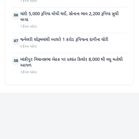
1 દિવસ પહેલા
ચાંદી 5,000 રૂપિયા મોંઘી થઈ, સોનાના ભાવ 2,200 રૂપિયા સુધી
06
વધ્યા
1 દિવસ પહેલા
જ્વેલરી શોરૂમમાંથી આશરે 1 કરોડ રૂપિયાના દાગીના ચોરી
07
6 દિવસ પહેલા
બાંકીપુર વિધાનસભા બેઠક પર પ્રશાંત કિશોર 8,000 થી વધુ મતોથી
08
આગળ
3 દિવસ પહેલા