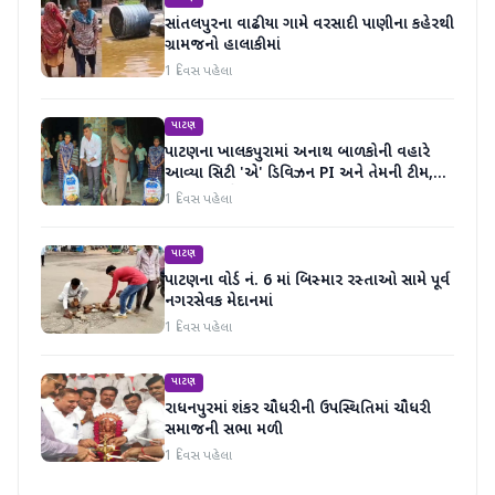
સાંતલપુરના વાઢીયા ગામે વરસાદી પાણીના કહેરથી
ગ્રામજનો હાલાકીમાં
1 દિવસ પહેલા
પાટણ
પાટણના ખાલકપુરામાં અનાથ બાળકોની વહારે
આવ્યા સિટી 'એ' ડિવિઝન PI અને તેમની ટીમ,
માનવતા મહેકી
1 દિવસ પહેલા
પાટણ
પાટણના વોર્ડ નં. 6 માં બિસ્માર રસ્તાઓ સામે પૂર્વ
નગરસેવક મેદાનમાં
1 દિવસ પહેલા
પાટણ
રાધનપુરમાં શંકર ચૌધરીની ઉપસ્થિતિમાં ચૌધરી
સમાજની સભા મળી
1 દિવસ પહેલા