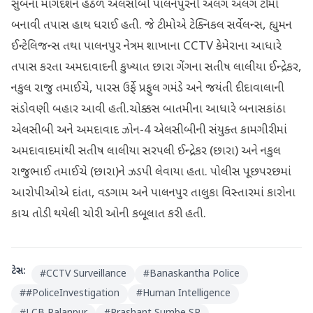
સુંબેના માર્ગદર્શન હેઠળ એલસીબી પાલનપુરની અલગ અલગ ટીમો
બનાવી તપાસ હાથ ધરાઈ હતી. જે ટીમોએ ટેક્નિકલ સર્વેલન્સ, હ્યુમન
ઈન્ટેલિજન્સ તથા પાલનપુર નેત્રમ શાખાના CCTV કેમેરાના આધારે
તપાસ કરતા અમદાવાદની કુખ્યાત છારા ગેંગના સતીષ લાલીયા ઈન્દ્રેકર,
નકુલ રાજુ તમાઈચે, પારસ ઉર્ફે પ્રફુલ ગમંડે અને જયંતી દીદાવાલાની
સંડોવણી બહાર આવી હતી.ચોક્કસ બાતમીના આધારે બનાસકાંઠા
એલસીબી અને અમદાવાદ ઝોન-4 એલસીબીની સંયુક્ત કામગીરીમાં
અમદાવાદમાંથી સતીષ લાલીયા સરપલી ઈન્દ્રેકર (છારા) અને નકુલ
રાજુભાઈ તમાઈચે (છારા)ને ઝડપી લેવાયા હતા. પોલીસ પૂછપરછમાં
આરોપીઓએ દાંતા, વડગામ અને પાલનપુર તાલુકા વિસ્તારમાં કારોના
કાચ તોડી થયેલી ચોરી ઓની કબૂલાત કરી હતી.
ટેગ્સ:
#
CCTV Surveillance
#
Banaskantha Police
#
#PoliceInvestigation
#
Human Intelligence