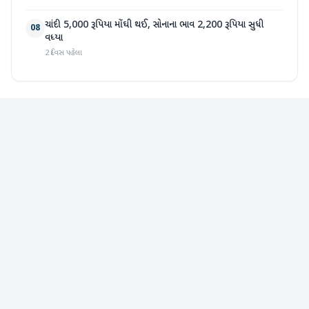
ચાંદી 5,000 રૂપિયા મોંઘી થઈ, સોનાના ભાવ 2,200 રૂપિયા સુધી
08
વધ્યા
2 દિવસ પહેલા