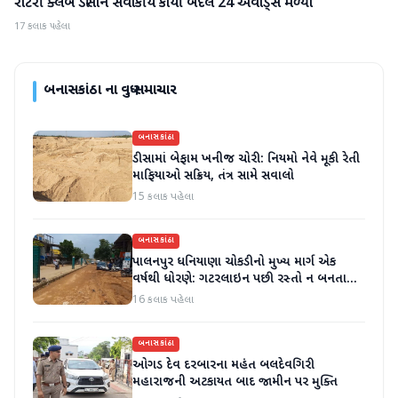
રોટરી ક્લબ ડીસાને સેવાકીય કાર્યો બદલ 24 એવોર્ડ્સ મળ્યા
બનાસકાંઠા
17 કલાક પહેલા
બનાસકાંઠા
ના વધુ સમાચાર
બનાસકાંઠા
ડીસામાં બેફામ ખનીજ ચોરી: નિયમો નેવે મૂકી રેતી
માફિયાઓ સક્રિય, તંત્ર સામે સવાલો
15 કલાક પહેલા
બનાસકાંઠા
પાલનપુર ધનિયાણા ચોકડીનો મુખ્ય માર્ગ એક
વર્ષથી ધોરણે: ગટરલાઇન પછી રસ્તો ન બનતા
હાલાકી
16 કલાક પહેલા
બનાસકાંઠા
ઓગડ દેવ દરબારના મહંત બલદેવગિરી
મહારાજની અટકાયત બાદ જામીન પર મુક્તિ