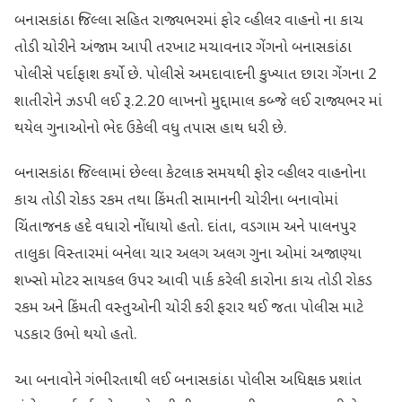
બનાસકાંઠા જિલ્લા સહિત રાજ્યભરમાં ફોર વ્હીલર વાહનો ના કાચ
તોડી ચોરીને અંજામ આપી તરખાટ મચાવનાર ગેંગનો બનાસકાંઠા
પોલીસે પર્દાફાશ કર્યો છે. પોલીસે અમદાવાદની કુખ્યાત છારા ગેંગના 2
શાતીરોને ઝડપી લઈ રૂ.2.20 લાખનો મુદ્દામાલ કબ્જે લઈ રાજ્યભર માં
થયેલ ગુનાઓનો ભેદ ઉકેલી વધુ તપાસ હાથ ધરી છે.
બનાસકાંઠા જિલ્લામાં છેલ્લા કેટલાક સમયથી ફોર વ્હીલર વાહનોના
કાચ તોડી રોકડ રકમ તથા કિંમતી સામાનની ચોરીના બનાવોમાં
ચિંતાજનક હદે વધારો નોંધાયો હતો. દાંતા, વડગામ અને પાલનપુર
તાલુકા વિસ્તારમાં બનેલા ચાર અલગ અલગ ગુના ઓમાં અજાણ્યા
શખ્સો મોટર સાયકલ ઉપર આવી પાર્ક કરેલી કારોના કાચ તોડી રોકડ
રકમ અને કિંમતી વસ્તુઓની ચોરી કરી ફરાર થઈ જતા પોલીસ માટે
પડકાર ઉભો થયો હતો.
આ બનાવોને ગંભીરતાથી લઈ બનાસકાંઠા પોલીસ અધિક્ષક પ્રશાંત