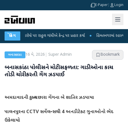
E-Paper
|
Login
આરોપો પર રાહુલ ગાંધીએ કેન્દ્ર પર પ્રહાર કર્યા
બ્રેકિંગ
●
હિંમતનગરમાં રહસ્યમય વાયરસ કે ચ
16 મે, 2026
|
Super Admin
Bookmark
બનાસકાંઠા
બનાસકાંઠા પોલીસને મોટી સફળતા: ગાડીઓના કાચ
તોડી ચોરી કરતી ગેંગ ઝડપાઈ
અમદાવાદની કુખ્યાત છારા ગેંગના બે શાતિર ઝડપાયા
પાલનપુરના CCTV સર્વેલન્સથી 4 અનડીટેક્ટ ગુનાઓનો ભેદ
ઉકેલાયો