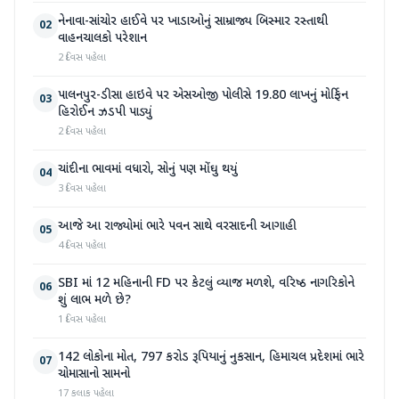
નેનાવા-સાંચોર હાઈવે પર ખાડાઓનું સામ્રાજ્ય બિસ્માર રસ્તાથી
02
વાહનચાલકો પરેશાન
2 દિવસ પહેલા
પાલનપુર-ડીસા હાઇવે પર એસઓજી પોલીસે 19.80 લાખનું મોર્ફિન
03
હિરોઈન ઝડપી પાડ્યું
2 દિવસ પહેલા
ચાંદીના ભાવમાં વધારો, સોનું પણ મોંઘુ થયું
04
3 દિવસ પહેલા
આજે આ રાજ્યોમાં ભારે પવન સાથે વરસાદની આગાહી
05
4 દિવસ પહેલા
SBI માં 12 મહિનાની FD પર કેટલું વ્યાજ મળશે, વરિષ્ઠ નાગરિકોને
06
શું લાભ મળે છે?
1 દિવસ પહેલા
142 લોકોના મોત, 797 કરોડ રૂપિયાનું નુકસાન, હિમાચલ પ્રદેશમાં ભારે
07
ચોમાસાનો સામનો
17 કલાક પહેલા