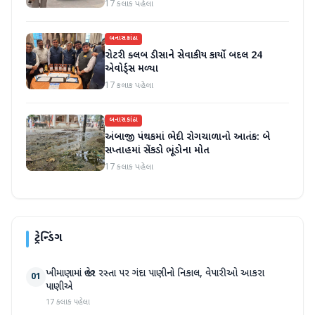
17 કલાક પહેલા
બનાસકાંઠા
રોટરી ક્લબ ડીસાને સેવાકીય કાર્યો બદલ 24
એવોર્ડ્સ મળ્યા
17 કલાક પહેલા
બનાસકાંઠા
અંબાજી પંથકમાં ભેદી રોગચાળાનો આતંક: બે
સપ્તાહમાં સેંકડો ભૂંડોના મોત
17 કલાક પહેલા
ટ્રેન્ડિંગ
ખીમાણામાં જાહેર રસ્તા પર ગંદા પાણીનો નિકાલ, વેપારીઓ આકરા
01
પાણીએ
17 કલાક પહેલા