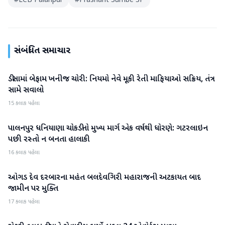
#
LCB Palanpur
#
Prashant Sumbe SP
સંબંધિત સમાચાર
ડીસામાં બેફામ ખનીજ ચોરી: નિયમો નેવે મૂકી રેતી માફિયાઓ સક્રિય, તંત્ર
બનાસકાંઠા
સામે સવાલો
15 કલાક પહેલા
પાલનપુર ધનિયાણા ચોકડીનો મુખ્ય માર્ગ એક વર્ષથી ધોરણે: ગટરલાઇન
બનાસકાંઠા
પછી રસ્તો ન બનતા હાલાકી
16 કલાક પહેલા
ઓગડ દેવ દરબારના મહંત બલદેવગિરી મહારાજની અટકાયત બાદ
બનાસકાંઠા
જામીન પર મુક્તિ
17 કલાક પહેલા