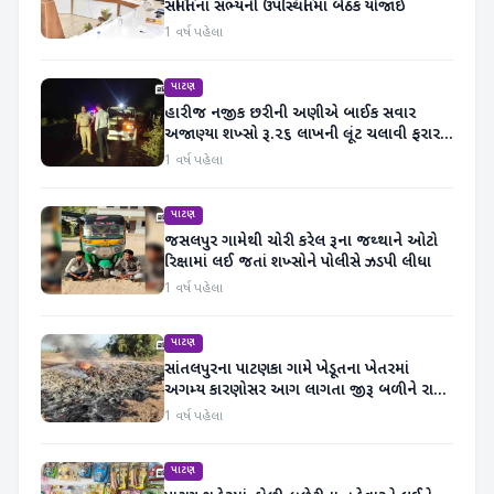
સમિતિના સભ્યની ઉપસ્થિતિમાં બેઠક યોજાઈ
1 વર્ષ પહેલા
પાટણ
હારીજ નજીક છરીની અણીએ બાઈક સવાર
અજાણ્યા શખ્સો રૂ.૨૬ લાખની લૂંટ ચલાવી ફરાર
થયા
1 વર્ષ પહેલા
પાટણ
જસલપુર ગામેથી ચોરી કરેલ રૂના જથ્થાને ઓટો
રિક્ષામાં લઈ જતાં શખ્સોને પોલીસે ઝડપી લીધા
1 વર્ષ પહેલા
પાટણ
સાંતલપુરના પાટણકા ગામે ખેડૂતના ખેતરમાં
અગમ્ય કારણોસર આગ લાગતા જીરૂ બળીને રાખ
થયું
1 વર્ષ પહેલા
પાટણ