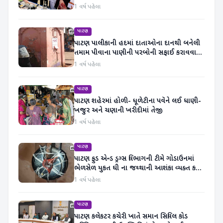
1 વર્ષ પહેલા
પાટણ
પાટણ પાલીકાની હદમાં દાતાઓના દાનથી બનેલી
તમામ પીવાના પાણીની પરબોની સફાઈ કરાવવા
રજુઆત કરાઈ
1 વર્ષ પહેલા
પાટણ
પાટણ શહેરમાં હોળી- ધૂળેટીના પવૅને લઈ ધાણી-
ખજુર અને ચણાની ખરીદીમાં તેજી
1 વર્ષ પહેલા
પાટણ
પાટણ ફુડ એન્ડ ડ્રગ્સ વિભાગની ટીમે ગોડાઉનમાં
ભેળસેળ યુકત ઘી ના જથ્થાની આશંકા વ્યક્ત કરી
સીલ માર્યું
1 વર્ષ પહેલા
પાટણ
પાટણ કલેકટર કચેરી ખાતે સમાન સિવિલ કોડ