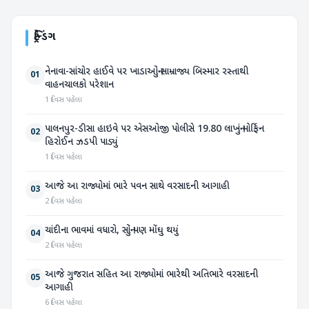
ટ્રેન્ડિંગ
નેનાવા-સાંચોર હાઈવે પર ખાડાઓનું સામ્રાજ્ય બિસ્માર રસ્તાથી
01
વાહનચાલકો પરેશાન
1 દિવસ પહેલા
પાલનપુર-ડીસા હાઇવે પર એસઓજી પોલીસે 19.80 લાખનું મોર્ફિન
02
હિરોઈન ઝડપી પાડ્યું
1 દિવસ પહેલા
આજે આ રાજ્યોમાં ભારે પવન સાથે વરસાદની આગાહી
03
2 દિવસ પહેલા
ચાંદીના ભાવમાં વધારો, સોનું પણ મોંઘુ થયું
04
2 દિવસ પહેલા
આજે ગુજરાત સહિત આ રાજ્યોમાં ભારેથી અતિભારે વરસાદની
05
આગાહી
6 દિવસ પહેલા