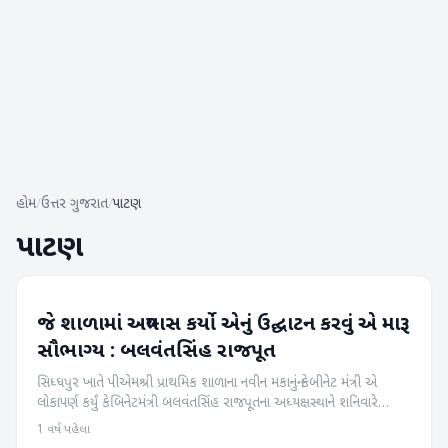
હોમ
/
ઉત્તર ગુજરાત
/
પાટણ
પાટણ
જે શાળામાં અભ્યાસ કર્યો એનું ઉદ્ઘાટન કરવું એ મારૂ
પાટણ
સૌભાગ્ય : બલવંતસિંહ રાજપૂત
સિધ્ધપુર ખાતે પીએમશ્રી પ્રાથમિક શાળાના નવીન મકાનનું કેબીનેટ મંત્રી એ
લોકાપર્ણ કર્યું કેબિનેટમંત્રી બલવંતસિંહ રાજપૂતના અધ્યક્ષસ્થાને શનિવારે
સિધ્ધપુર ખાતે પીએમશ્રી પ્રાથમિક શાળાના નવીન મકાનનો લોકાપર...
1 વર્ષ પહેલા