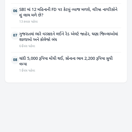
SBI માં 12 મહિનાની FD પર કેટલું વ્યાજ મળશે, વરિષ્ઠ નાગરિકોને
06
શું લાભ મળે છે?
13 કલાક પહેલા
ગુજરાતમાં ભારે વરસાદને લઈને રેડ એલર્ટ જાહેર, ઘણા જિલ્લાઓમાં
07
શાળાઓ અને કોલેજો બંધ
6 દિવસ પહેલા
ચાંદી 5,000 રૂપિયા મોંઘી થઈ, સોનાના ભાવ 2,200 રૂપિયા સુધી
08
વધ્યા
1 દિવસ પહેલા