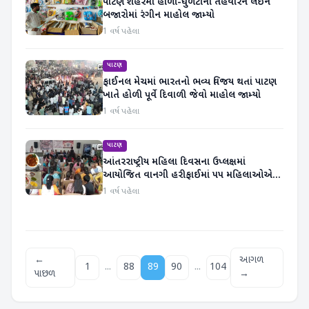
પાટણ શહેરમાં હોળી-ધુળેટીના તહેવારને લઈને
બજારોમાં રંગીન માહોલ જામ્યો
1 વર્ષ પહેલા
પાટણ
ફાઈનલ મેચમાં ભારતનો ભવ્ય વિજય થતાં પાટણ
ખાતે હોળી પૂર્વે દિવાળી જેવો માહોલ જામ્યો
1 વર્ષ પહેલા
પાટણ
આંતરરાષ્ટ્રીય મહિલા દિવસના ઉપ્લક્ષમાં
આયોજિત વાનગી હરીફાઈમાં ૫૫ મહિલાઓએ
ભાગ લીધો
1 વર્ષ પહેલા
←
આગળ
...
...
1
88
89
90
104
પાછળ
→