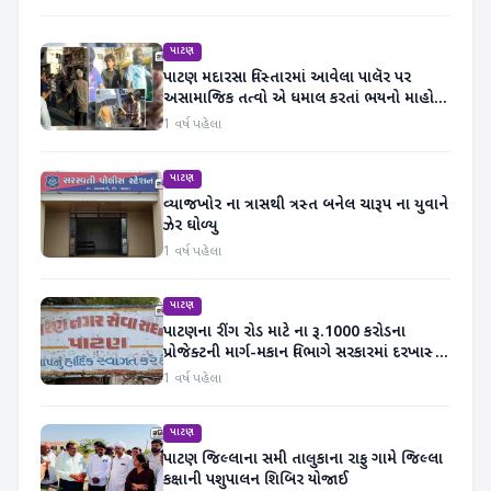
પાટણ
પાટણ મદારસા વિસ્તારમાં આવેલા પાલૅર પર
અસામાજિક તત્વો એ ધમાલ કરતાં ભયનો માહોલ
ફેલાયો
1 વર્ષ પહેલા
પાટણ
વ્યાજખોર ના ત્રાસથી ત્રસ્ત બનેલ ચારૂપ ના યુવાને
ઝેર ઘોળ્યુ
1 વર્ષ પહેલા
પાટણ
પાટણના રીંગ રોડ માટે ના રૂ.1000 કરોડના
પ્રોજેક્ટની માર્ગ-મકાન વિભાગે સરકારમાં દરખાસ્ત
કરી
1 વર્ષ પહેલા
પાટણ
પાટણ જિલ્લાના સમી તાલુકાના રાફુ ગામે જિલ્લા
કક્ષાની પશુપાલન શિબિર યોજાઈ