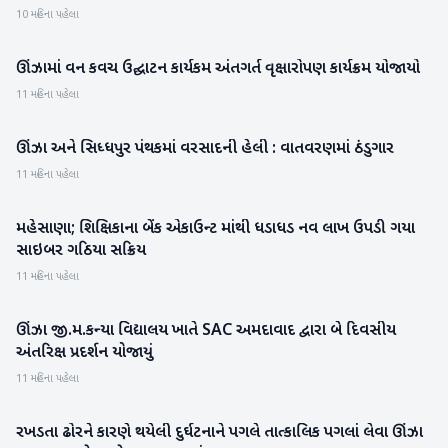
10 મહિના પહેલા
ઊંઝામાં વન કવચ ઉદ્ઘાટન કાર્યકમ અંતગર્ત વૃક્ષારોપણ કાર્યક્રમ યોજાયો
મહેસાણા
11 મહિના પહેલા
ઊંઝા અને સિધ્ધપુર પંથકમાં વરસાદની હેલી : વાતવરણમાં ઠંડુગાર
મહેસાણા
11 મહિના પહેલા
મહેસાણા; શિક્ષિકાના બેંક એકાઉન્ટ માંથી ધડાધડ નવ લાખ ઉપડી ગયા
મહેસાણા
સાઇબર ગઠિયા સક્રિય
11 મહિના પહેલા
ઊંઝા જી.મ.કન્યા વિદ્યાલય ખાતે SAC અમદાવાદ દ્વારા બે દિવસીય
મહેસાણા
અંતરિક્ષ પ્રદર્શન યોજાયું
11 મહિના પહેલા
રખડતા ઢોરને કારણે થયેલી દુર્ઘટનાને પગલે તાત્કાલિક પગલાં લેવા ઊંઝા
મહેસાણા