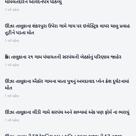
મામલતદારને આવેદનપત્ર પાઠવ્યું
1 વર્ષ પહેલા
ઊંઝા તાલુકાના શંકરપુરા ઉપેરા ગામે ગાય પર ઇલેક્ટ્રિક વાયર ચાલુ પ્રવાહ
પાટણ
તૂટીને પડતા મોત
1 વર્ષ પહેલા
ઉંઝા તાલુકાના ૨૧ ગામ પંચાયતની સરપંચની બેઠકોનું પરિણામ જાહેર
મહેસાણા
1 વર્ષ પહેલા
ઊંઝા તાલુકાના ઐઠોર ગામના માતા પુત્રનું અમદાવાદ પ્લેન ક્રેશ દુર્ઘટનામાં
મહેસાણા
મોત
1 વર્ષ પહેલા
ઊંઝા તાલુકાના લીંડી ગામે સરપંચ અને સભ્યમાં એક પણ ફોર્મ ના ભરાયું
મહેસાણા
1 વર્ષ પહેલા