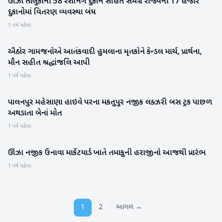
ઊંઝા તાલુકાની 58 રેશનિંગ દુકાન સહિત સમગ્ર રાજ્યની 17 હજાર
મહેસાણા
દુકાનોમાં વિતરણ વ્યવસ્થા બંધ
1 વર્ષ પહેલા
ઐઠોર ગામજનોએ આતંકવાદી હુમલાના મૃતકોને કેન્ડલ માર્ચ, પ્રાર્થના,
મહેસાણા
મૌન સહીત શ્રદ્ધાંજલિ આપી
1 વર્ષ પહેલા
પાલનપુર મહેસાણા હાઇવે પરના મકતુપુર નજીક લક્ઝરી બસ ટ્રક પાછળ
મહેસાણા
અથડાતા બેનાં મોત
1 વર્ષ પહેલા
ઊંઝા નજીક ઉનાવા માર્કેટયાર્ડ ખાતે તમાકુની હરાજીનો આજથી પ્રારંભ
મહેસાણા
1 વર્ષ પહેલા
1
2
આગળ →