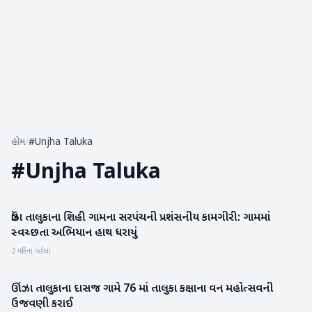
હોમ
/
#Unjha Taluka
#
Unjha Taluka
ઉંઝા તાલુકાના શિહી ગામના સરપંચની પ્રશંસનીય કામગીરી: ગામમાં
મહેસાણા
સ્વચ્છતા અભિયાન હાથ ધરાયું
2 મહિના પહેલા
ઊંઝા તાલુકાના દાસજ ગામે 76 માં તાલુકા કક્ષાના વન મહોત્સવની
મહેસાણા
ઉજવણી કરાઈ