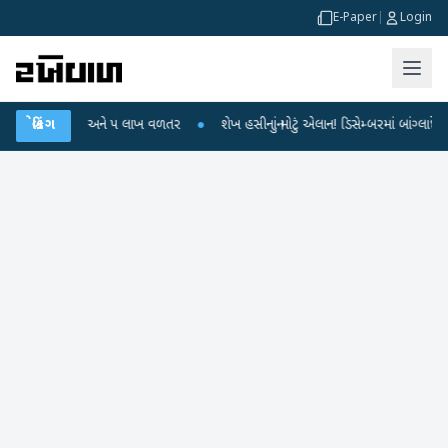
E-Paper
|
Login
ર્ષની સખત કેદ અને ૫ લાખ વળતર
બ્રેકિંગ
●
શેખ હસીનાનું મોટું એલાન! ડિસેમ્બરમાં બાંગ્લાદેશ પ