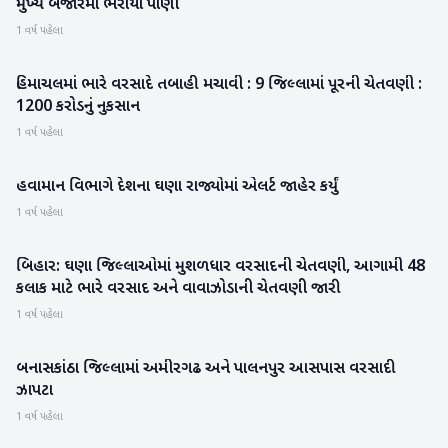
મુખ્ય બજારમાં ભરાયા પાણી
1 વર્ષ પહેલા
હિમાચલમાં ભારે વરસાદે તબાહી મચાવી : 9 જિલ્લામાં પૂરની ચેતવણી :
રાષ્ટ્રીય
1200 કરોડનું નુકસાન
1 વર્ષ પહેલા
હવામાન વિભાગે દેશના ઘણા રાજ્યોમાં એલર્ટ જાહેર કર્યું
રાષ્ટ્રીય
1 વર્ષ પહેલા
બિહાર: ઘણા જિલ્લાઓમાં મુશળધાર વરસાદની ચેતવણી, આગામી 48
રાષ્ટ્રીય
કલાક માટે ભારે વરસાદ અને વાવાઝોડાની ચેતવણી જારી
1 વર્ષ પહેલા
બનાસકાંઠા જિલ્લામાં અમીરગઢ અને પાલનપુર આસપાસ વરસાદી
બનાસકાંઠા
ઝાપટા
1 વર્ષ પહેલા