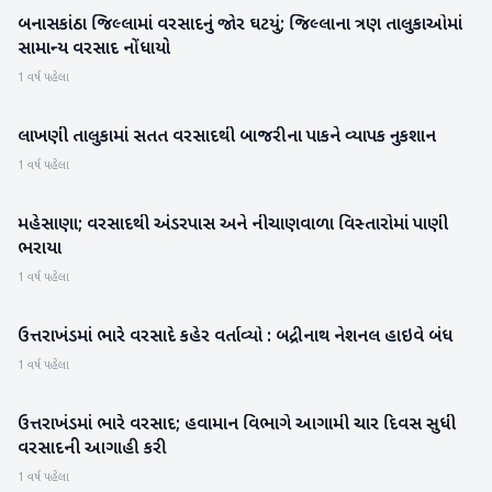
બનાસકાંઠા જિલ્લામાં વરસાદનું જોર ઘટયું; જિલ્લાના ત્રણ તાલુકાઓમાં
બનાસકાંઠા
સામાન્ય વરસાદ નોંધાયો
1 વર્ષ પહેલા
લાખણી તાલુકામાં સતત વરસાદથી બાજરીના પાકને વ્યાપક નુકશાન
બનાસકાંઠા
1 વર્ષ પહેલા
મહેસાણા; વરસાદથી અંડરપાસ અને નીચાણવાળા વિસ્તારોમાં પાણી
મહેસાણા
ભરાયા
1 વર્ષ પહેલા
ઉત્તરાખંડમાં ભારે વરસાદે કહેર વર્તાવ્યો : બદ્રીનાથ નેશનલ હાઇવે બંધ
રાષ્ટ્રીય
1 વર્ષ પહેલા
ઉત્તરાખંડમાં ભારે વરસાદ; હવામાન વિભાગે આગામી ચાર દિવસ સુધી
હવામાન
વરસાદની આગાહી કરી
1 વર્ષ પહેલા