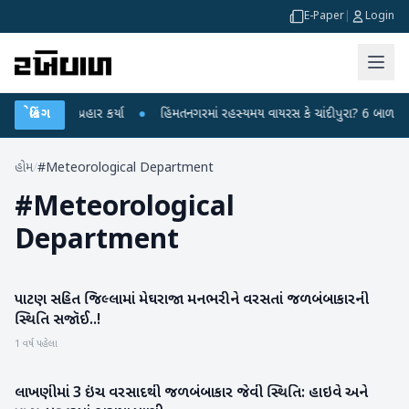
E-Paper
|
Login
્દ્ર પર પ્રહાર કર્યા
બ્રેકિંગ
●
હિંમતનગરમાં રહસ્યમય વાયરસ કે ચાંદીપુરા? 6 બાળકોના મો
હોમ
/
#Meteorological Department
#
Meteorological
Department
પાટણ સહિત જિલ્લામાં મેઘરાજા મનભરીને વરસતાં જળબંબાકારની
પાટણ
સ્થિતિ સજૉઈ..!
1 વર્ષ પહેલા
લાખણીમાં 3 ઇંચ વરસાદથી જળબંબાકાર જેવી સ્થિતિ: હાઇવે અને
બનાસકાંઠા