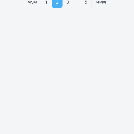
...
← પાછળ
1
2
3
5
આગળ →