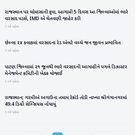
રાજસ્થાન પર ચોમાસાની કૃપા, આગામી 5 દિવસ આ જિલ્લાઓમાં ભારે
રાષ્ટ્રીય
વરસાદ પડશે, IMD એ ચેતવણી જાહેર કરી
1 વર્ષ પહેલા
છેલ્લા ૨૪ કલાકમાં વરસાદના રેડ એલર્ટ વચ્ચે જન જીવન પ્રભાવિત
બનાસકાંઠા
1 વર્ષ પહેલા
પાટણ જિલ્લામાં ૨૧ જૂનથી ભારે વરસાદની આગાહીને પગલે ડિઝાસ્ટર
પાટણ
મેનેજમેન્ટ કમિટીની બેઠક યોજાઈ
1 વર્ષ પહેલા
રાજસ્થાન; ગરમીએ અગાઉના તમામ રેકોર્ડ તોડી નાખ્યા શ્રીગંગાનગરમાં
હવામાન
49.4 ડિગ્રી સેલ્સિયસ નોંધાયું
1 વર્ષ પહેલા