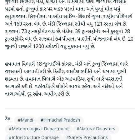
ગુરુવારે સિરમૌર, મંડી, કાંગડા અને શિમલામાં ઘણી જગ્યાએ વરસાદ
પડ્યો હતો. કુલ્લુમાં કાર પર ખડક પડતાં માતા અને પુત્રનું મોત થયું
હતું.રાજ્યમાં સિરમૌરમાં પાઓંટા સાહિબ-શિલાઈ-ગુમ્મા રાષ્ટ્રીય ધોરીમાર્ગ
અને 169 રસ્તા બંધ છે. મંડી જિલ્લામાં સૌથી વધુ 121 રસ્તા બંધ છે.
રાજ્યમાં 73 ટ્રાન્સફોર્મર બંધ છે. મંડીમાં 39 ટ્રાન્સફોર્મર અને કુલ્લુમાં 28
ટ્રાન્સફોર્મર બંધ છે. રાજ્યમાં 64 પીવાના પાણીની યોજનાઓ બંધ છે. 20
જૂનથી રાજ્યને 1200 કરોડથી વધુ નુકસાન થયું છે.
હવામાન વિભાગે 18 જુલાઈએ કાંગરા, મંડી અને કુલ્લુ જિલ્લામાં ભારે
વરસાદની આગાહી કરી છે. કિન્નૌર, લાહૌલ સ્પીતિ અને ચંબામાં પૂરની
શક્યતા છે. હવામાન વિભાગે એક અઠવાડિયા સુધી ભારે વરસાદની
આગાહી કરી છે. વહીવટીતંત્રે લોકોને સાવધ રહેવા અને નદીઓ અને
નાળાઓથી દૂર રહેવા અપીલ કરી છે.
ટેગ્સ:
#
Mandi
#
Himachal Pradesh
#
Meteorological Department
#
Natural Disasters
#
Infrastructure Damage
#
Safety Precautions