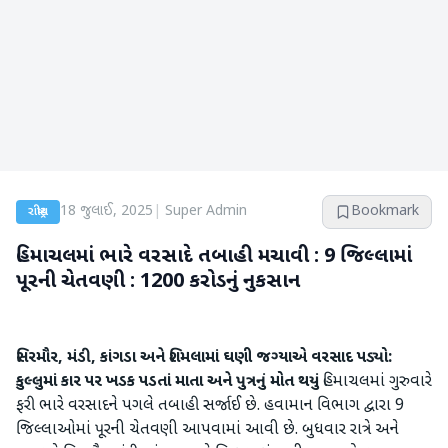
18 જુલાઈ, 2025
|
Super Admin
Bookmark
રાષ્ટ્રીય
હિમાચલમાં ભારે વરસાદે તબાહી મચાવી : 9 જિલ્લામાં
પૂરની ચેતવણી : 1200 કરોડનું નુકસાન
સિરમૌર, મંડી, કાંગડા અને શિમલામાં ઘણી જગ્યાએ વરસાદ પડ્યો:
કુલ્લુમાં કાર પર ખડક પડતાં માતા અને પુત્રનું મોત થયું
હિમાચલમાં ગુરુવારે
ફરી ભારે વરસાદને પગલે તબાહી સર્જાઈ છે. હવામાન વિભાગ દ્વારા 9
જિલ્લાઓમાં પૂરની ચેતવણી આપવામાં આવી છે. બુધવાર રાત્રે અને