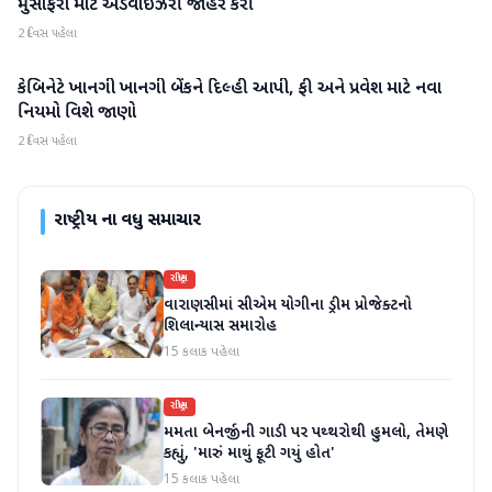
મુસાફરો માટે એડવાઈઝરી જાહેર કરી
2 દિવસ પહેલા
કેબિનેટે ખાનગી ખાનગી બેંકને દિલ્હી આપી, ફી અને પ્રવેશ માટે નવા
રાષ્ટ્રીય
નિયમો વિશે જાણો
2 દિવસ પહેલા
રાષ્ટ્રીય
ના વધુ સમાચાર
રાષ્ટ્રીય
વારાણસીમાં સીએમ યોગીના ડ્રીમ પ્રોજેક્ટનો
શિલાન્યાસ સમારોહ
15 કલાક પહેલા
રાષ્ટ્રીય
મમતા બેનર્જીની ગાડી પર પથ્થરોથી હુમલો, તેમણે
કહ્યું, 'મારું માથું ફૂટી ગયું હોત'
15 કલાક પહેલા