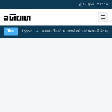
E-Paper
|
Login
ા મોતથી ફફડાટ
બ્રેકિંગ
●
હવામાન વિભાગે 18 રાજ્યો માટે ભારે વરસાદની ચેતવણી જારી કરી