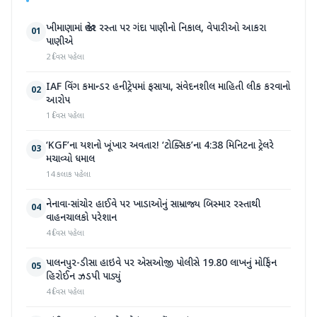
ખીમાણામાં જાહેર રસ્તા પર ગંદા પાણીનો નિકાલ, વેપારીઓ આકરા
01
પાણીએ
2 દિવસ પહેલા
IAF વિંગ કમાન્ડર હનીટ્રેપમાં ફસાયા, સંવેદનશીલ માહિતી લીક કરવાનો
02
આરોપ
1 દિવસ પહેલા
‘KGF’ના યશનો ખૂંખાર અવતાર! ‘ટોક્સિક’ના 4:38 મિનિટના ટ્રેલરે
03
મચાવ્યો ધમાલ
14 કલાક પહેલા
નેનાવા-સાંચોર હાઈવે પર ખાડાઓનું સામ્રાજ્ય બિસ્માર રસ્તાથી
04
વાહનચાલકો પરેશાન
4 દિવસ પહેલા
પાલનપુર-ડીસા હાઇવે પર એસઓજી પોલીસે 19.80 લાખનું મોર્ફિન
05
હિરોઈન ઝડપી પાડ્યું
4 દિવસ પહેલા