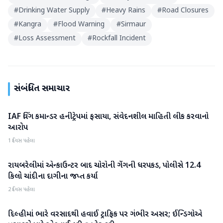
#
Drinking Water Supply
#
Heavy Rains
#
Road Closures
#
Kangra
#
Flood Warning
#
Sirmaur
#
Loss Assessment
#
Rockfall Incident
સંબંધિત સમાચાર
IAF વિંગ કમાન્ડર હનીટ્રેપમાં ફસાયા, સંવેદનશીલ માહિતી લીક કરવાનો
રાષ્ટ્રીય
આરોપ
1 દિવસ પહેલા
રાયબરેલીમાં એન્કાઉન્ટર બાદ ચોરોની ગેંગની ધરપકડ, પોલીસે 12.4
રાષ્ટ્રીય
કિલો ચાંદીના દાગીના જપ્ત કર્યા
2 દિવસ પહેલા
દિલ્હીમાં ભારે વરસાદથી હવાઈ ટ્રાફિક પર ગંભીર અસર; ઈન્ડિગોએ
રાષ્ટ્રીય