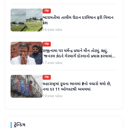
રાષ્ટ્રીય
બારામતીમાં તાલીમ ઉડાન દરમિયાન ફરી વિમાન
ક્રેશ
16 કલાક પહેલા
રાષ્ટ્રીય
રાજીનામા પર ધર્મેન્દ્ર પ્રધાને મૌન તોડ્યું, કહ્યું,
'જનરલ ઝેડને ગેરમાર્ગે દોરવાનો પ્રયાસ કરવામાં
આવ્યો, મારા માટે પદ મહત્વનું નથી'
17 કલાક પહેલા
રાષ્ટ્રીય
મહારાષ્ટ્રમાં દૂધના ભાવમાં ₹2નો વધારો થયો છે,
નવા દર 11 ઓગસ્ટથી અમલમાં
19 કલાક પહેલા
ટ્રેન્ડિંગ