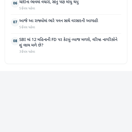
ચાંદીના ભાવમાં વધારો, સોનું પણ મોંઘુ થયું
06
5 દિવસ પહેલા
આજે આ રાજ્યોમાં ભારે પવન સાથે વરસાદની આગાહી
07
5 દિવસ પહેલા
SBI માં 12 મહિનાની FD પર કેટલું વ્યાજ મળશે, વરિષ્ઠ નાગરિકોને
08
શું લાભ મળે છે?
3 દિવસ પહેલા