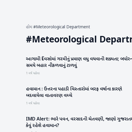
હોમ
/
#Meteorological Department
#
Meteorological Depar
આગામી દિવસોમાં ગરમીનું પ્રમાણ વધુ વધવાની શક્યતા; બપોર
બનાસકાંઠા
સમયે બહાર નીકળવાનું ટાળવું
1 વર્ષ પહેલા
હવામાન : ઉત્તરના પહાડી વિસ્તારોમાં બરફ વર્ષાના કારણે
બનાસકાંઠા
બદલાયેલા વાતાવરણ વચ્ચે
1 વર્ષ પહેલા
IMD Alert: ભારે પવન, વરસાદની ચેતવણી, જાણો ગુજરાતમ
રાષ્ટ્રીય
કેવું રહેશે હવામાન?