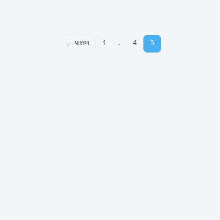
...
← પાછળ
1
4
5