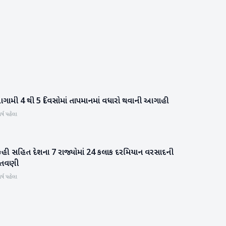
ગામી 4 થી 5 દિવસોમાં તાપમાનમાં વધારો થવાની આગાહી
હવામાન
ર્ષ પહેલા
િલ્હી સહિત દેશના 7 રાજ્યોમાં 24 કલાક દરમિયાન વરસાદની
હવામાન
ેતવણી
ર્ષ પહેલા