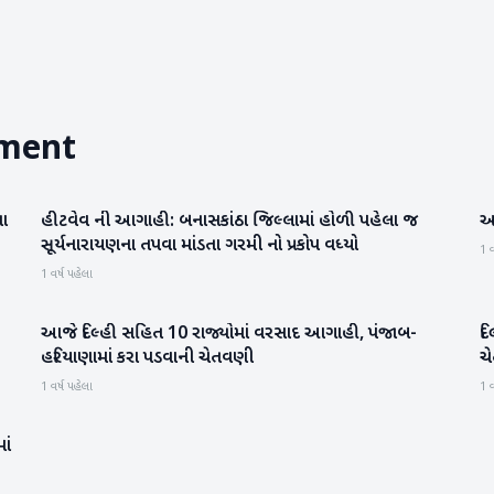
tment
ના
હીટવેવ ની આગાહી: બનાસકાંઠા જિલ્લામાં હોળી પહેલા જ
આ
બનાસકાંઠા
સૂર્યનારાયણના તપવા માંડતા ગરમી નો પ્રકોપ વધ્યો
1 વ
1 વર્ષ પહેલા
આજે દિલ્હી સહિત 10 રાજ્યોમાં વરસાદ આગાહી, પંજાબ-
દ
હવામાન
હરિયાણામાં કરા પડવાની ચેતવણી
ચ
1 વર્ષ પહેલા
1 વ
ાં