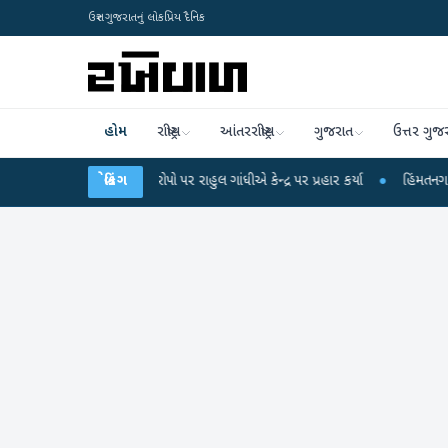
ઉત્તર ગુજરાતનું લોકપ્રિય દૈનિક
હોમ
રાષ્ટ્રીય
આંતરરાષ્ટ્રીય
ગુજરાત
ઉત્તર ગુજ
ષા લીકના આરોપો પર રાહુલ ગાંધીએ કેન્દ્ર પર પ્રહાર કર્યા
બ્રેકિંગ
●
હિંમતનગરમાં રહસ્યમય વ