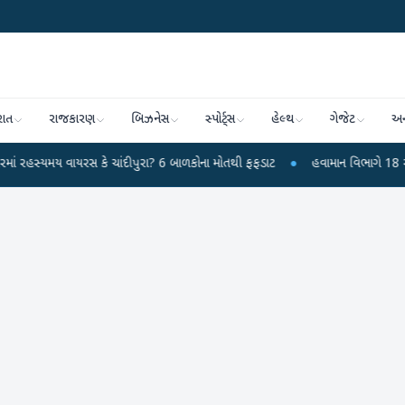
રાત
રાજકારણ
બિઝનેસ
સ્પોર્ટ્સ
હેલ્થ
ગેજેટ
અન
ાયરસ કે ચાંદીપુરા? 6 બાળકોના મોતથી ફફડાટ
●
હવામાન વિભાગે 18 રાજ્યો માટે ભા