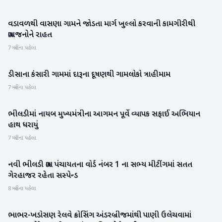
વડાવળથી વાસણા ગામને જોડતા માર્ગ ખુલ્લો કરવાની કામગીરીથી
બનાસકાંઠા
ગ્રામજનોને રાહત
7 મહિના પહેલા
ડીસાના કંસારી ગામમાં દારૂના દૂષણથી ગામલોકો ત્રાહીમામ
બનાસકાંઠા
7 મહિના પહેલા
ભીલડીમાં નાયબ મુખ્યમંત્રીના આગમન પૂર્વે વ્યાપક સફાઈ અભિયાન
બનાસકાંઠા
હાથ ધરાયું
7 મહિના પહેલા
નવી ભીલડી ગ્રામ પંચાયતના વોર્ડ નંબર 1 ના સભ્ય મીટીંગમાં સતત
બનાસકાંઠા
ગેરહાજર રહેતા સસ્પેન્ડ
8 મહિના પહેલા
ભાભર-ખડોસણ રેલવે ક્રોસિંગ અંડરબ્રીજમાંથી પાણી ઉલેચવામાં
બનાસકાંઠા