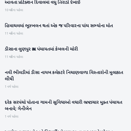
આવતા પ્રોટેક્શન દિવાલમાં વધુ તિરાડો દેખાઈ
10 મહિના પહેલા
હિમાચલમાં ભૂસ્‍ખલન થતાં એક જ પરિવારના પાંચ સભ્‍યોના મોત
રાષ્ટ્રીય
11 મહિના પહેલા
ડીસાના લુણપુર ગ્રામ પંચાયતમાં કેબલની ચોરી
બનાસકાંઠા
11 મહિના પહેલા
નવી ભીલડીમાં ડીસા નાયબ કલેકટરે નિચાણવાળા વિસ્તારોની મુલાકાત
બનાસકાંઠા
લીધી
1 વર્ષ પહેલા
દરેક સરપંચો પોતાના ગામની સુવિધાઓ વધારી ભ્રષ્ટાચાર મુક્ત પંચાયત
પાટણ
બનાવે; ગેનીબેન
1 વર્ષ પહેલા