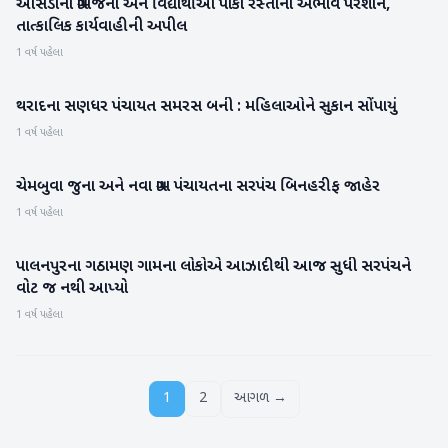
આસેડાના ગ્રામજનો અને વિદ્યાર્થીઓ પાકા રસ્તાના અભાવે પરેશાન,
બનાસકાંઠા
તાત્કાલિક કાર્યવાહીની અપીલ
1 વર્ષ પહેલા
થરાદના સણધર પંચાયત સમરસ બની : મહિલાઓને સુકાન સોંપાયું
બનાસકાંઠા
1 વર્ષ પહેલા
ચેમબુવા જુના અને નવા ગ્રામ પંચાયતના સરપંચ બિનહરીફ જાહેર
બનાસકાંઠા
1 વર્ષ પહેલા
પાલનપુરના ગઠામણ ગામના લોકોએ આઝાદીથી આજ સુધી સરપંચને
બનાસકાંઠા
વોટ જ નથી આપ્યો
1 વર્ષ પહેલા
1
2
આગળ →