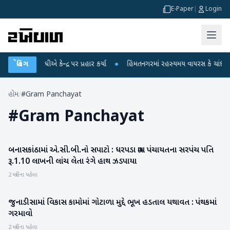
E-Paper
|
Login
હુલ ગાંધીએ કેન્દ્ર પર પ્રહાર કર્યા
બ્રેકિંગ
●
હિંમતનગરમાં રહસ્યમય વાયરસ કે ચાંદીપુરા?
હોમ
/
#Gram Panchayat
#
Gram Panchayat
બનાસકાંઠામાં એ.સી.બી.નો સપાટો : ધરપડા ગ્રામ પંચાયતના સરપંચ પતિ
બનાસકાંઠા
રૂ.1.10 લાખની લાંચ લેતા રંગે હાથ ઝડપાયા
2 મહિના પહેલા
જુનાડીસામાં વિકાસ કામોમાં ગોટાળા મુદ્દે ભૂખ હડતાલ યથાવત : પંથકમાં
બનાસકાંઠા
ગરમાવો
2 મહિના પહેલા