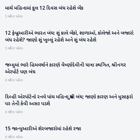
માર્ચ મહિનામાં કુલ 12 દિવસ બંધ રહેશે બેંક
રાષ્ટ્રીય
5 મહિના પહેલા
12 ફેબ્રુઆરીએ ભારત બંધ: શું કાલે બેંકો, શાળાઓ, કોલેજો અને બજારો
રાષ્ટ્રીય
બંધ રહેશે? જાણો શું ખુલ્લું રહેશે અને શું બંધ રહેશે
5 મહિના પહેલા
જમ્મુમાં ભારે હિમવર્ષાને કારણે વૈષ્ણોદેવીની યાત્રા સ્થગિત, શ્રીનગર
રાષ્ટ્રીય
એરપોર્ટ પણ બંધ
6 મહિના પહેલા
દિલ્હી એરપોર્ટનો રનવે પાંચ મહિના સુધી બંધ; જાણો કારણ અને મુસાફરો
રાષ્ટ્રીય
પર તેની કેવી અસર પડશે
6 મહિના પહેલા
15 જાન્યુઆરીએ શેરબજારોમાં રહેશે રજા
બિઝનેસ
6 મહિના પહેલા