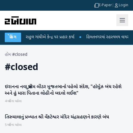
E-Paper
|
Login
ોપો પર રાહુલ ગાંધીએ કેન્દ્ર પર પ્રહાર કર્યા
બ્રેકિંગ
●
હિંમતનગરમાં રહસ્યમય વાયરસ કે ચા
હોમ
/
#closed
#
closed
ઇરાનના નવા સુપ્રીમ લીડર મુજતબાનો પહેલો સંદેશ, "હોર્મુઝ બંધ રહેશે
આંતરરાષ્ટ્રીય
અને હું મારા પિતાના લોહીનો બદલો લઈશ"
4 મહિના પહેલા
તિરુમાલાનું પ્રખ્યાત શ્રી વેંકટેશ્વર મંદિર ચંદ્રગ્રહણને કારણે બંધ
રાષ્ટ્રીય
5 મહિના પહેલા