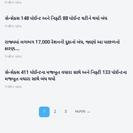
8 મહિના પહેલા
સેન્સેક્સ 148 પોઈન્ટ અને નિફ્ટી 88 પોઈન્ટ ઘટીને થયો બંધ
બિઝનેસ
9 મહિના પહેલા
રાજ્યમાં લગભગ 17,000 રેશનની દુકાનો બંધ, જાણો આ પાછળનો
ગુજરાત
કારણ....
9 મહિના પહેલા
સેન્સેક્સ 411 પોઈન્ટના મજબૂત વધારા સાથે અને નિફ્ટી 133 પોઈન્ટના
બિઝનેસ
મજબૂત વધારા સાથે બંધ થયો
9 મહિના પહેલા
1
2
3
આગળ →