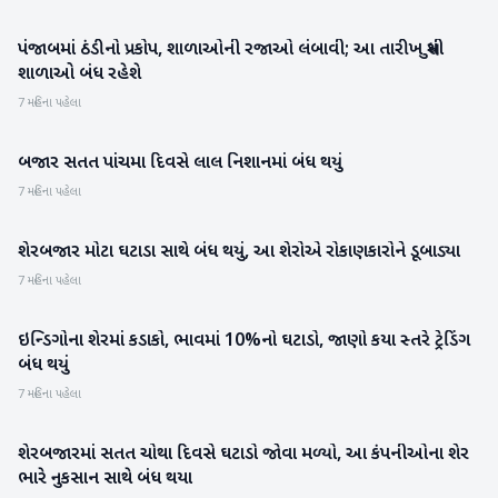
પંજાબમાં ઠંડીનો પ્રકોપ, શાળાઓની રજાઓ લંબાવી; આ તારીખ સુધી
રાષ્ટ્રીય
શાળાઓ બંધ રહેશે
7 મહિના પહેલા
બજાર સતત પાંચમા દિવસે લાલ નિશાનમાં બંધ થયું
બિઝનેસ
7 મહિના પહેલા
શેરબજાર મોટા ઘટાડા સાથે બંધ થયું, આ શેરોએ રોકાણકારોને ડૂબાડ્યા
બિઝનેસ
7 મહિના પહેલા
ઇન્ડિગોના શેરમાં કડાકો, ભાવમાં 10%નો ઘટાડો, જાણો કયા સ્તરે ટ્રેડિંગ
રાષ્ટ્રીય
બંધ થયું
7 મહિના પહેલા
શેરબજારમાં સતત ચોથા દિવસે ઘટાડો જોવા મળ્યો, આ કંપનીઓના શેર
બિઝનેસ
ભારે નુકસાન સાથે બંધ થયા