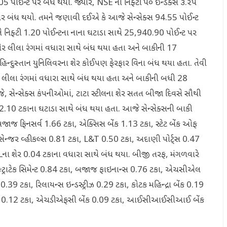
5 પોઈન્ટ પર બંધ થયો. જ્યારે, NSE નો નિફ્ટી ૫૦ ઈન્ડેક્સ ૩.૨૫
પર બંધ થયો. તમને જણાવી દઈએ કે આજે સેન્સેક્સ 94.55 પોઈન્ટ
 નિફ્ટી 1.20 પોઈન્ટના નાના ઘટાડા સાથે 25,940.90 પોઈન્ટ પર
 શેર લીલા રંગમાં વધારા સાથે બંધ થયા હતા અને બાકીની 17
િન્દુસ્તાન યુનિલિવરના શેર કોઈપણ ફેરફાર વિના બંધ થયા હતા. તેવી
ર લીલા રંગમાં વધારા સાથે બંધ થયા હતા અને બાકીની બધી 28
, સેન્સેક્સ કંપનીઓમાં, ટાટા સ્ટીલના શેર સતત બીજા દિવસે સૌથી
2.10 ટકાના ઘટાડા સાથે બંધ થયા હતા. આજે સેન્સેક્સની બાકી
ા, બજાજ ફિનસર્વ 1.66 ટકા, એક્સિસ બેંક 1.13 ટકા, સ્ટેટ બેંક ઓફ
ેસેન્જર વ્હીકલ્સ 0.81 ટકા, L&T 0.50 ટકા, અદાણી પોર્ટ્સ 0.47
ELના શેર 0.04 ટકાના વધારા સાથે બંધ થયા. બીજી તરફ, મંગળવારે
લ્ટ્રાટેક સિમેન્ટ 0.84 ટકા, બજાજ ફાઇનાન્સ 0.76 ટકા, એચસીએલ
.39 ટકા, રિલાયન્સ ઇન્ડસ્ટ્રીઝ 0.29 ટકા, કોટક મહિન્દ્રા બેંક 0.19
રીડ 0.12 ટકા, એચડીએફસી બેંક 0.09 ટકા, આઈસીઆઈસીઆઈ બેંક