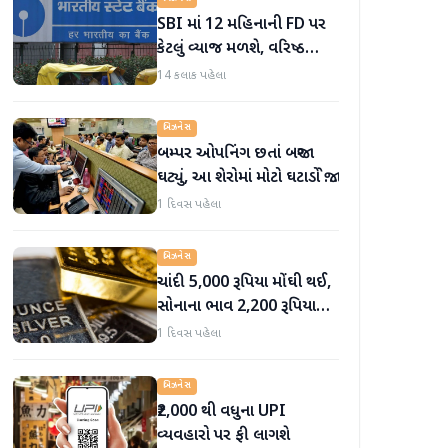
SBI માં 12 મહિનાની FD પર
કેટલું વ્યાજ મળશે, વરિષ્ઠ
નાગરિકોને શું લાભ મળે છે?
14 કલાક પહેલા
બિઝનેસ
બમ્પર ઓપનિંગ છતાં બજાર
ઘટ્યું, આ શેરોમાં મોટો ઘટાડો જોવા
મળ્યો
1 દિવસ પહેલા
બિઝનેસ
ચાંદી 5,000 રૂપિયા મોંઘી થઈ,
સોનાના ભાવ 2,200 રૂપિયા
સુધી વધ્યા
1 દિવસ પહેલા
બિઝનેસ
₹2,000 થી વધુના UPI
વ્યવહારો પર ફી લાગશે