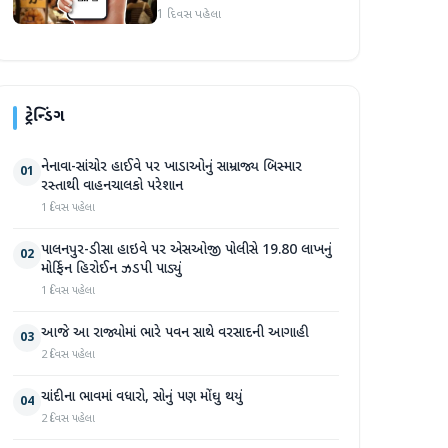
1 દિવસ પહેલા
ટ્રેન્ડિંગ
નેનાવા-સાંચોર હાઈવે પર ખાડાઓનું સામ્રાજ્ય બિસ્માર
01
રસ્તાથી વાહનચાલકો પરેશાન
1 દિવસ પહેલા
પાલનપુર-ડીસા હાઇવે પર એસઓજી પોલીસે 19.80 લાખનું
02
મોર્ફિન હિરોઈન ઝડપી પાડ્યું
1 દિવસ પહેલા
આજે આ રાજ્યોમાં ભારે પવન સાથે વરસાદની આગાહી
03
2 દિવસ પહેલા
ચાંદીના ભાવમાં વધારો, સોનું પણ મોંઘુ થયું
04
2 દિવસ પહેલા