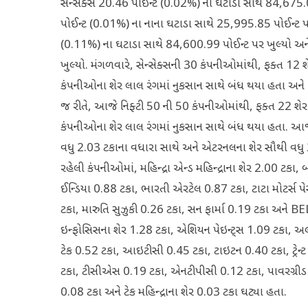
સેન્સેક્સ 20.46 પોઈન્ટ (0.02%) ના ઘટાડા સાથે 84,675.0
પોઈન્ટ (0.01%) ના નાના ઘટાડા સાથે 25,995.85 પોઈન્ટ 
(0.11%) ના ઘટાડા સાથે 84,600.99 પોઈન્ટ પર ખુલ્યો અને
ખુલ્યો. મંગળવારે, સેન્સેક્સની 30 કંપનીઓમાંથી, ફક્ત 12
કંપનીઓના શેર લાલ રંગમાં નુકસાન સાથે બંધ થયા હતા અને હ
જ રીતે, આજે નિફ્ટી 50 ની 50 કંપનીઓમાંથી, ફક્ત 22 શે
કંપનીઓના શેર લાલ રંગમાં નુકસાન સાથે બંધ થયા હતા. આજે
વધુ 2.03 ટકાના વધારા સાથે અને એટરનલના શેર સૌથી વધુ 
રહેલી કંપનીઓમાં, મહિન્દ્રા એન્ડ મહિન્દ્રાના શેર 2.00 ટક
ઈન્ડિયા 0.88 ટકા, ભારતી એરટેલ 0.87 ટકા, ટાટા મોટર્સ પ
ટકા, મારુતિ સુઝુકી 0.26 ટકા, સન ફાર્મા 0.19 ટકા અને B
ઇન્ફોસિસના શેર 1.28 ટકા, એશિયન પેઇન્ટ્સ 1.09 ટકા, અ
ટેક 0.52 ટકા, આઇટીસી 0.45 ટકા, ટાઇટન 0.40 ટકા, ટ્રેન્ટ 0
ટકા, ટીસીએસ 0.19 ટકા, એનટીપીસી 0.12 ટકા, પાવરગ્
0.08 ટકા અને ટેક મહિન્દ્રાના શેર 0.03 ટકા ઘટ્યા હતા.