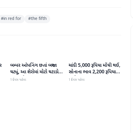
#
in red for
#
the fifth
ર
બમ્પર ઓપનિંગ છતાં બજાર
ચાંદી 5,000 રૂપિયા મોંઘી થઈ,
બિઝનેસ
બિઝનેસ
ઘટ્યું, આ શેરોમાં મોટો ઘટાડો
સોનાના ભાવ 2,200 રૂપિયા
જોવા મળ્યો
સુધી વધ્યા
1 દિવસ પહેલા
1 દિવસ પહેલા