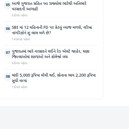
આજે ગુજરાત સહિત આ રાજ્યોમાં ભારેથી અતિભારે
05
વરસાદની આગાહી
6 દિવસ પહેલા
SBI માં 12 મહિનાની FD પર કેટલું વ્યાજ મળશે, વરિષ્ઠ
06
નાગરિકોને શું લાભ મળે છે?
14 કલાક પહેલા
ગુજરાતમાં ભારે વરસાદને લઈને રેડ એલર્ટ જાહેર, ઘણા
07
જિલ્લાઓમાં શાળાઓ અને કોલેજો બંધ
6 દિવસ પહેલા
ચાંદી 5,000 રૂપિયા મોંઘી થઈ, સોનાના ભાવ 2,200 રૂપિયા
08
સુધી વધ્યા
1 દિવસ પહેલા