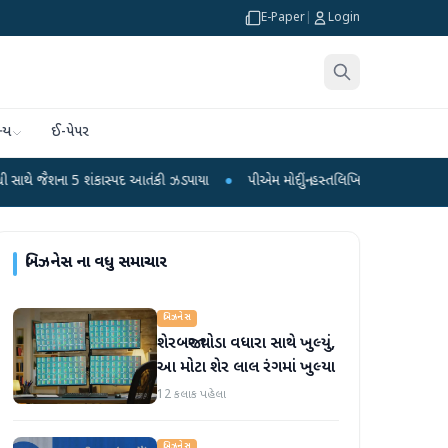
E-Paper
|
Login
્ય
ઈ-પેપર
 શંકાસ્પદ આતંકી ઝડપાયા
●
પીએમ મોદીનું હસ્તલિખિત પોસ્ટકાર્ડ વિક્રમ-1 રોકેટમાં અવકા
બિઝનેસ
ના વધુ સમાચાર
બિઝનેસ
શેરબજાર થોડા વધારા સાથે ખુલ્યું,
આ મોટા શેર લાલ રંગમાં ખુલ્યા
12 કલાક પહેલા
બિઝનેસ