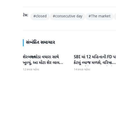
ટેગ્સ:
#
closed
#
consecutive day
#
The market
સંબંધિત સમાચાર
શેરબજાર થોડા વધારા સાથે
SBI માં 12 મહિનાની FD પ
બિઝનેસ
બિઝનેસ
ખુલ્યું, આ મોટા શેર લાલ
કેટલું વ્યાજ મળશે, વરિષ્ઠ
રંગમાં ખુલ્યા
નાગરિકોને શું લાભ મળે છે?
12 કલાક પહેલા
14 કલાક પહેલા