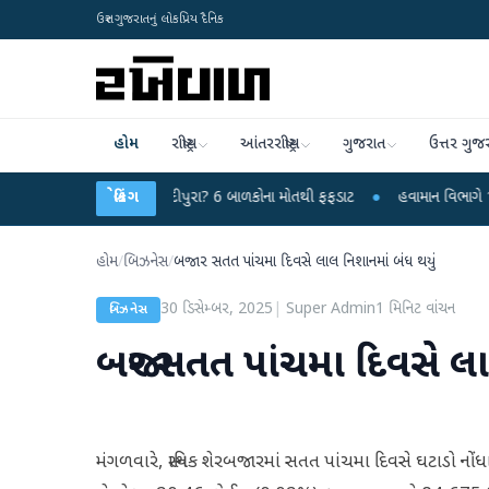
ઉત્તર ગુજરાતનું લોકપ્રિય દૈનિક
હોમ
રાષ્ટ્રીય
આંતરરાષ્ટ્રીય
ગુજરાત
ઉત્તર ગુજ
વાયરસ કે ચાંદીપુરા? 6 બાળકોના મોતથી ફફડાટ
બ્રેકિંગ
●
હવામાન વિભાગે 18 રાજ્યો માટે ભ
હોમ
/
બિઝનેસ
/
બજાર સતત પાંચમા દિવસે લાલ નિશાનમાં બંધ થયું
30 ડિસેમ્બર, 2025
|
Super Admin
1
મિનિટ વાંચન
બિઝનેસ
બજાર સતત પાંચમા દિવસે લા
મંગળવારે, સ્થાનિક શેરબજારમાં સતત પાંચમા દિવસે ઘટાડો ન