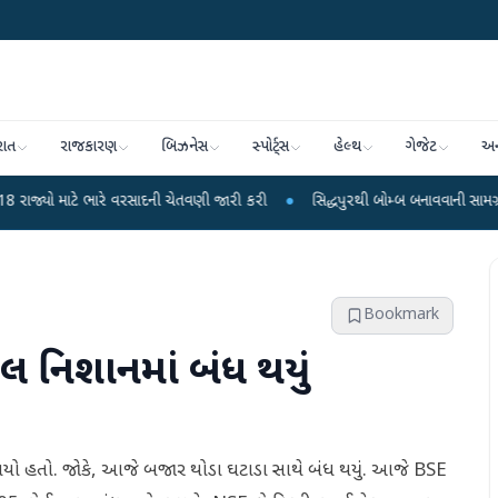
રાત
રાજકારણ
બિઝનેસ
સ્પોર્ટ્સ
હેલ્થ
ગેજેટ
અન
ારે વરસાદની ચેતવણી જારી કરી
●
સિદ્ધપુરથી બોમ્બ બનાવવાની સામગ્રી સાથે જૈશના 5
Bookmark
લ નિશાનમાં બંધ થયું
ોંધાયો હતો. જોકે, આજે બજાર થોડા ઘટાડા સાથે બંધ થયું. આજે BSE