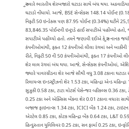
ગુરુવારે ભારતીય શેરબજારો ઘટાડા સાથે બંધ થયા. અઠવાડિય
ઘટાડો નોંધાયો. આજે, BSE સેન્સેક્સ 148.14 પોઈન્ટ (0.1
નિફ્ટી 50 ઇન્ડેક્સ પણ 87.95 પોઈન્ટ (0.34%) ઘટીને 25,5
83,846.35 પોઈન્ટની ઇન્ટ્રાડે હાઈ સપાટીએ પહોંચ્યો હતો, 
સપાટીએ પહોંચ્યો હતો. તમને જણાવી દઈએ કે ગુરુ નાનક જયંતિ ન
કંપનીઓમાંથી, ફક્ત 12 કંપનીઓ લીલા રંગમાં અને બાકીની 
રીતે, નિફ્ટી 50 ની 50 કંપનીઓમાંથી, ફક્ત 17 કંપનીઓ લ
શેર લાલ રંગમાં બંધ થયા. આજે, સેન્સેક્સ કંપનીઓમાં, એશિ
જ્યારે પાવરગ્રીડના શેર આજે સૌથી વધુ 3.08 ટકાના ઘટાડા 
રિલાયન્સ ઇન્ડસ્ટ્રીઝનો શેર 1.53 ટકા, મહિન્દ્રા એન્ડ મહિન્દ્
સુઝુકી 0.58 ટકા, ટાટા મોટર્સ પેસેન્જર વ્હીકલ્સ 0.36 ટકા, 
0.25 ટકા અને એક્સિસ બેંકના શેર 0.01 ટકાના વધારા સા
બજાજ ફાઇનાન્સ 1.34 ટકા, ICICI બેંક 1.24 ટકા, ટાઇટન
એરટેલ 0.85 ટકા, કોટક મહિન્દ્રા બેંક 0.64 ટકા, L&T 0.5
હિન્દુસ્તાન યુનિલિવર 0.25 ટકા, સન ફાર્મા 0.25 ટકા, ઇન