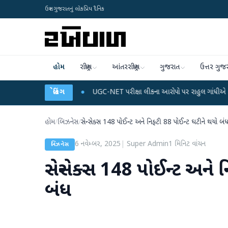
ઉત્તર ગુજરાતનું લોકપ્રિય દૈનિક
હોમ
રાષ્ટ્રીય
આંતરરાષ્ટ્રીય
ગુજરાત
ઉત્તર ગુજ
ડેટા પ્લાન
●
UGC-NET પરીક્ષા લીકના આરોપો પર રાહુલ ગાંધીએ કેન્દ્ર પર પ્રહાર કર્ય
બ્રેકિંગ
હોમ
/
બિઝનેસ
/
સેન્સેક્સ 148 પોઈન્ટ અને નિફ્ટી 88 પોઈન્ટ ઘટીને થયો બં
6 નવેમ્બર, 2025
|
Super Admin
1
મિનિટ વાંચન
બિઝનેસ
સેન્સેક્સ 148 પોઈન્ટ અને 
બંધ