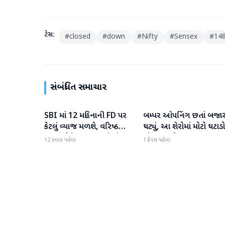
ટેગ્સ:
#
closed
#
down
#
Nifty
#
Sensex
#
148
સંબંધિત સમાચાર
SBI માં 12 મહિનાની FD પર
બમ્પર ઓપનિંગ છતાં બજા
બિઝનેસ
બિઝનેસ
કેટલું વ્યાજ મળશે, વરિષ્ઠ
ઘટ્યું, આ શેરોમાં મોટો ઘટાડો
નાગરિકોને શું લાભ મળે છે?
જોવા મળ્યો
12 કલાક પહેલા
1 દિવસ પહેલા