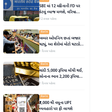
SBI માં 12 મહિનાની FD પર
કેટલું વ્યાજ મળશે, વરિષ્ઠ
નાગરિકોને શું લાભ મળે છે?
12 કલાક પહેલા
બિઝનેસ
બમ્પર ઓપનિંગ છતાં બજાર
ઘટ્યું, આ શેરોમાં મોટો ઘટાડો
જોવા મળ્યો
1 દિવસ પહેલા
બિઝનેસ
ચાંદી 5,000 રૂપિયા મોંઘી થઈ,
સોનાના ભાવ 2,200 રૂપિયા
સુધી વધ્યા
1 દિવસ પહેલા
બિઝનેસ
₹2,000 થી વધુના UPI
વ્યવહારો પર ફી લાગશે