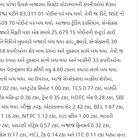
ાના ચોથા દિવસે બજારમાં લિસ્ટેડ મોટાભાગની કંપનીઓના શેરમાં
8%) ઘટીને 83,311.01 પોઈન્ટ પર બંધ થયો. તેવી જ રીતે, NSE નો
09.70 પોઈન્ટ પર બંધ થયો. આજના ટ્રેડિંગ દરમિયાન, સેન્સેક્સ
જ્યારે નિફ્ટી પણ એક સમયે 25,679.15 પોઈન્ટની ઇન્ટ્રાડે હાઈ
િમિત્તે બુધવારે બજારો બંધ થયા હતા. ગુરુવારે, સેન્સેક્સની 30
18 કંપનીઓના શેર લાલ રંગમાં અને નુકસાન સાથે બંધ થયા. તેવી જ
ીલા રંગમાં અને નુકસાન સાથે બંધ થયા અને બાકીની 33 કંપનીઓના
યન પેઇન્ટ્સના શેર સૌથી વધુ 4.60 ટકાના વધારા સાથે બંધ થયા.
સાથે બંધ થયા. આ ઉપરાંત, આજે સેન્સેક્સના બાકીના શેરોમાં,
રા 1.02 ટકા, અલ્ટ્રાટેક સિમેન્ટ 1.00 ટકા, TCS 0.77 ટકા, મારુતિ
ટેક મહિન્દ્રા 0.36 ટકા, ટ્રેન્ટ 0.35 ટકા, HDFC બેંક 0.28 ટકા, SBI
થે બંધ થયા. બીજી તરફ, એટરનલના શેર 2.42 ટકા, BEL 1.67 ટકા,
 1.16 ટકા, NTPC 1.12 ટકા, ટાટા સ્ટીલ 1.00 ટકા, ભારતી
9 ટકા, અદાણી પોર્ટ્સ 0.57 ટકા, બજાજ ફિનસર્વ 0.32 ટકા,
્ફોસિસ 0.17 ટકા, HCL ટેક 0.14 ટકા અને ITC 0.11 ટકા ઘટ્યા હતા.