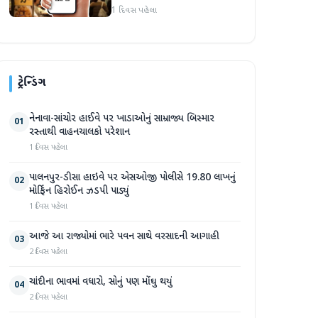
1 દિવસ પહેલા
ટ્રેન્ડિંગ
નેનાવા-સાંચોર હાઈવે પર ખાડાઓનું સામ્રાજ્ય બિસ્માર
01
રસ્તાથી વાહનચાલકો પરેશાન
1 દિવસ પહેલા
પાલનપુર-ડીસા હાઇવે પર એસઓજી પોલીસે 19.80 લાખનું
02
મોર્ફિન હિરોઈન ઝડપી પાડ્યું
1 દિવસ પહેલા
આજે આ રાજ્યોમાં ભારે પવન સાથે વરસાદની આગાહી
03
2 દિવસ પહેલા
ચાંદીના ભાવમાં વધારો, સોનું પણ મોંઘુ થયું
04
2 દિવસ પહેલા