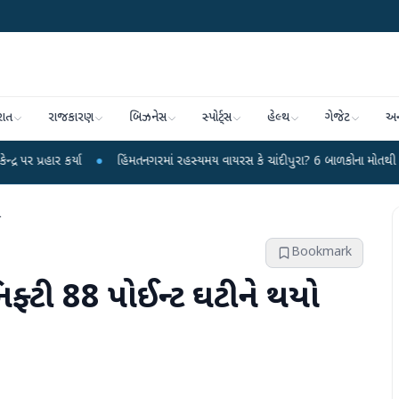
રાત
રાજકારણ
બિઝનેસ
સ્પોર્ટ્સ
હેલ્થ
ગેજેટ
અન
ા
●
હિંમતનગરમાં રહસ્યમય વાયરસ કે ચાંદીપુરા? 6 બાળકોના મોતથી ફફડાટ
●
હવ
ધ
Bookmark
નિફ્ટી 88 પોઈન્ટ ઘટીને થયો