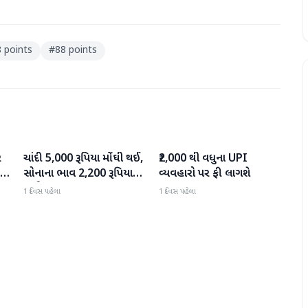
 points
#
88 points
ર
ચાંદી 5,000 રૂપિયા મોંઘી થઈ,
₹2,000 થી વધુના UPI
બિઝનેસ
બિઝનેસ
સોનાના ભાવ 2,200 રૂપિયા
વ્યવહારો પર ફી લાગશે
સુધી વધ્યા
1 દિવસ પહેલા
1 દિવસ પહેલા