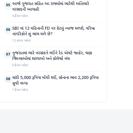
આજે ગુજરાત સહિત આ રાજ્યોમાં ભારેથી અતિભારે
05
વરસાદની આગાહી
6 દિવસ પહેલા
SBI માં 12 મહિનાની FD પર કેટલું વ્યાજ મળશે, વરિષ્ઠ
06
નાગરિકોને શું લાભ મળે છે?
12 કલાક પહેલા
ગુજરાતમાં ભારે વરસાદને લઈને રેડ એલર્ટ જાહેર, ઘણા
07
જિલ્લાઓમાં શાળાઓ અને કોલેજો બંધ
6 દિવસ પહેલા
ચાંદી 5,000 રૂપિયા મોંઘી થઈ, સોનાના ભાવ 2,200 રૂપિયા
08
સુધી વધ્યા
1 દિવસ પહેલા